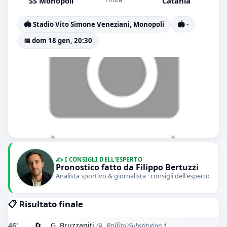
SS Monopoli
Catania
🏟️ Stadio Vito Simone Veneziani, Monopoli
🏟️ -
📅 dom 18 gen, 20:30
✍️ I CONSIGLI DELL'ESPERTO
Pronostico fatto da Filippo Bertuzzi
Analista sportivo & giornalista · consigli dell'esperto
📋 Risultato finale
46'
🔄
G. Bruzzaniti
(A. Rolfini)
Substitution 1