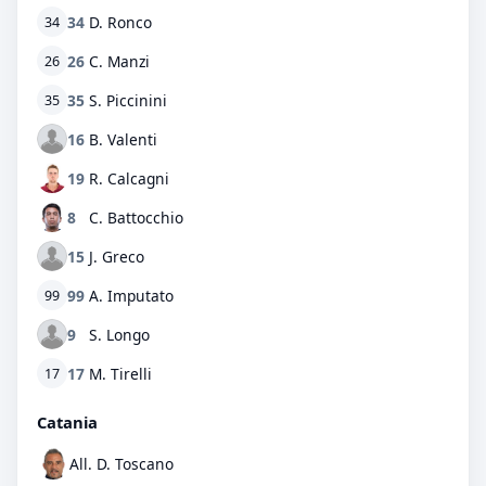
34
D. Ronco
34
26
C. Manzi
26
35
S. Piccinini
35
16
B. Valenti
19
R. Calcagni
8
C. Battocchio
15
J. Greco
99
A. Imputato
99
9
S. Longo
17
M. Tirelli
17
Catania
All. D. Toscano