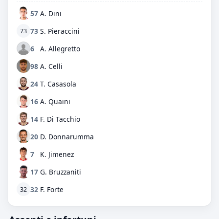
57
A. Dini
73
S. Pieraccini
73
6
A. Allegretto
98
A. Celli
24
T. Casasola
16
A. Quaini
14
F. Di Tacchio
20
D. Donnarumma
7
K. Jimenez
17
G. Bruzzaniti
32
F. Forte
32