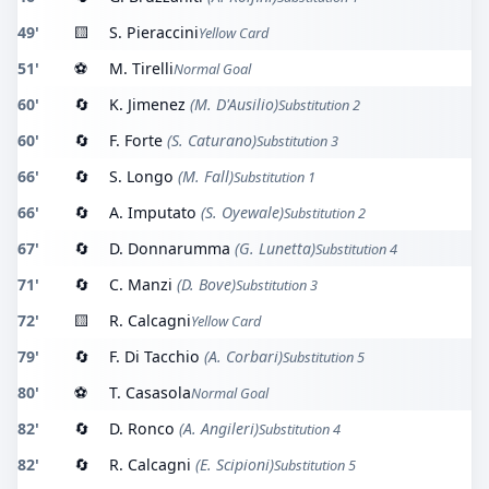
49'
🟨
S. Pieraccini
Yellow Card
51'
⚽
M. Tirelli
Normal Goal
60'
🔄
K. Jimenez
(M. D'Ausilio)
Substitution 2
60'
🔄
F. Forte
(S. Caturano)
Substitution 3
66'
🔄
S. Longo
(M. Fall)
Substitution 1
66'
🔄
A. Imputato
(S. Oyewale)
Substitution 2
67'
🔄
D. Donnarumma
(G. Lunetta)
Substitution 4
71'
🔄
C. Manzi
(D. Bove)
Substitution 3
72'
🟨
R. Calcagni
Yellow Card
79'
🔄
F. Di Tacchio
(A. Corbari)
Substitution 5
80'
⚽
T. Casasola
Normal Goal
82'
🔄
D. Ronco
(A. Angileri)
Substitution 4
82'
🔄
R. Calcagni
(E. Scipioni)
Substitution 5