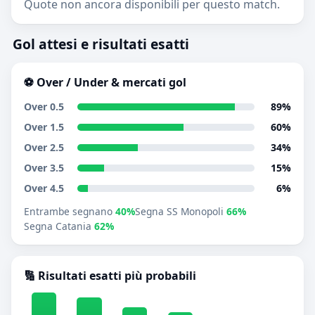
Quote non ancora disponibili per questo match.
Gol attesi e risultati esatti
⚽ Over / Under & mercati gol
Over 0.5
89%
Over 1.5
60%
Over 2.5
34%
Over 3.5
15%
Over 4.5
6%
Entrambe segnano
40%
Segna SS Monopoli
66%
Segna Catania
62%
🔢 Risultati esatti più probabili