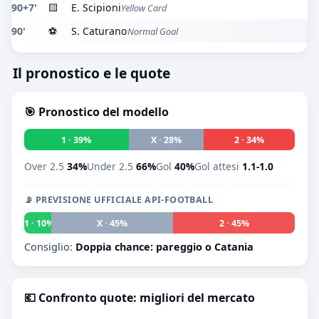
90+7'
🟨
E. Scipioni
Yellow Card
90'
⚽
S. Caturano
Normal Goal
Il pronostico e le quote
🎯 Pronostico del modello
1 · 39%
X · 28%
2 · 34%
Over 2.5
34%
Under 2.5
66%
Gol
40%
Gol attesi
1.1-1.0
📡 PREVISIONE UFFICIALE API-FOOTBALL
1 · 10%
X · 45%
2 · 45%
Consiglio:
Doppia chance: pareggio o Catania
💶 Confronto quote: migliori del mercato