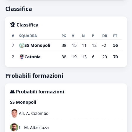
Classifica
🏆 Classifica
#
SQUADRA
PG
V
N
P
DR
PT
7
SS Monopoli
38
15
11
12
-2
56
2
Catania
38
19
13
6
29
70
Probabili formazioni
👥 Probabili formazioni
SS Monopoli
All. A. Colombo
1
M. Albertazzi