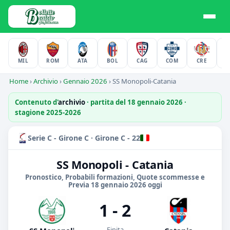
MIL
ROM
ATA
BOL
CAG
COM
CRE
F
Home
›
Archivio
›
Gennaio 2026
›
SS Monopoli-Catania
Contenuto d'
archivio
· partita del 18 gennaio 2026 ·
stagione 2025-2026
Serie C - Girone C · Girone C - 22
SS Monopoli - Catania
Pronostico, Probabili formazioni, Quote scommesse e
Previa 18 gennaio 2026 oggi
1 - 2
Finita