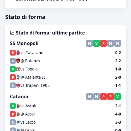
Stato di forma
📈 Stato di forma: ultime partite
SS Monopoli
N
V
P
N
N
vs Casarano
0-2
P
@ Potenza
2-2
N
vs Foggia
1-0
V
@ Atalanta II
2-0
P
vs Trapani 1905
1-1
N
Catania
N
N
P
P
V
vs Ascoli
2-1
V
@ Ascoli
4-0
P
vs Lecco
3-3
N
@ Lecco
0-0
N