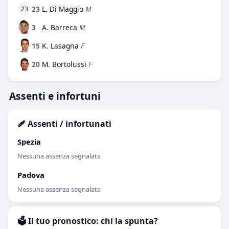
23
L. Di Maggio
M
23
3
A. Barreca
M
15
K. Lasagna
F
20
M. Bortolussi
F
Assenti e infortuni
🩹 Assenti / infortunati
Spezia
Nessuna assenza segnalata
Padova
Nessuna assenza segnalata
🗳️ Il tuo pronostico: chi la spunta?