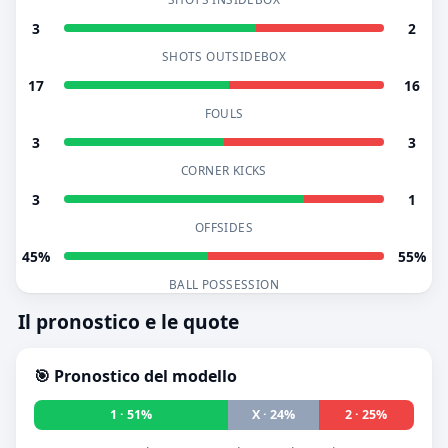
3
2
SHOTS OUTSIDEBOX
17
16
FOULS
3
3
CORNER KICKS
3
1
OFFSIDES
45%
55%
BALL POSSESSION
Il pronostico e le quote
🎯 Pronostico del modello
1 · 51%
X · 24%
2 · 25%