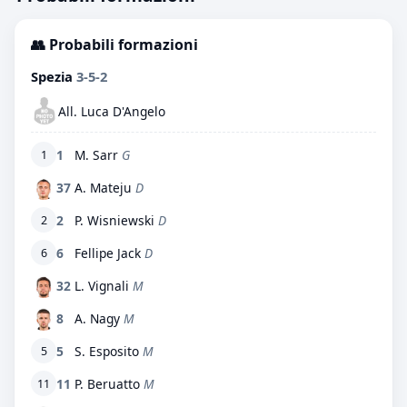
👥 Probabili formazioni
Spezia
3-5-2
All. Luca D'Angelo
1
M. Sarr
G
1
37
A. Mateju
D
2
P. Wisniewski
D
2
6
Fellipe Jack
D
6
32
L. Vignali
M
8
A. Nagy
M
5
S. Esposito
M
5
11
P. Beruatto
M
11