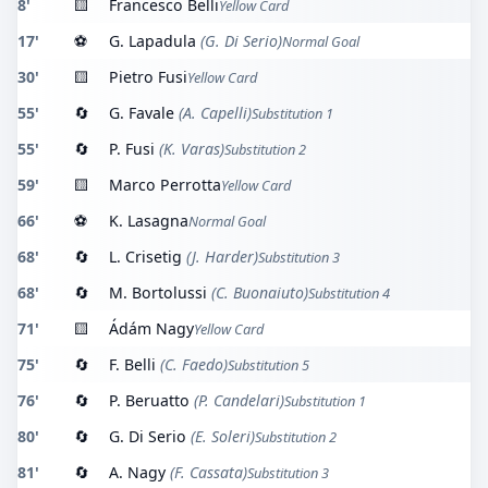
8'
🟨
Francesco Belli
Yellow Card
17'
⚽
G. Lapadula
(G. Di Serio)
Normal Goal
30'
🟨
Pietro Fusi
Yellow Card
55'
🔄
G. Favale
(A. Capelli)
Substitution 1
55'
🔄
P. Fusi
(K. Varas)
Substitution 2
59'
🟨
Marco Perrotta
Yellow Card
66'
⚽
K. Lasagna
Normal Goal
68'
🔄
L. Crisetig
(J. Harder)
Substitution 3
68'
🔄
M. Bortolussi
(C. Buonaiuto)
Substitution 4
71'
🟨
Ádám Nagy
Yellow Card
75'
🔄
F. Belli
(C. Faedo)
Substitution 5
76'
🔄
P. Beruatto
(P. Candelari)
Substitution 1
80'
🔄
G. Di Serio
(E. Soleri)
Substitution 2
81'
🔄
A. Nagy
(F. Cassata)
Substitution 3