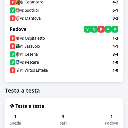
@ Catanzaro
4-2
P
vs Sudtirol
6-1
V
vs Mantova
0-2
P
Padova
V
V
P
V
V
vs Ospitaletto
1-3
P
@ Sassuolo
4-1
P
@ Cesena
3-4
V
vs Pescara
1-0
V
@ Virtus Entella
1-0
P
Testa a testa
🔁 Testa a testa
1
3
1
Spezia
pari
Padova