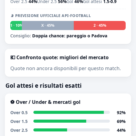
Over 2.5
44%
Under 2.5
56%
Gol
46%
Gol attesi
1.5-0.9
📡 PREVISIONE UFFICIALE API-FOOTBALL
1 · 10%
X · 45%
2 · 45%
Consiglio:
Doppia chance: pareggio o Padova
💶 Confronto quote: migliori del mercato
Quote non ancora disponibili per questo match.
Gol attesi e risultati esatti
⚽ Over / Under & mercati gol
Over 0.5
92%
Over 1.5
69%
Over 2.5
44%