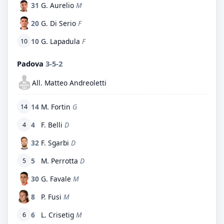
31
G. Aurelio
M
20
G. Di Serio
F
10
G. Lapadula
F
10
Padova
3-5-2
All. Matteo Andreoletti
14
M. Fortin
G
14
4
F. Belli
D
4
32
F. Sgarbi
D
5
M. Perrotta
D
5
30
G. Favale
M
8
P. Fusi
M
6
L. Crisetig
M
6