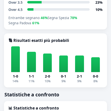
Over 3.5
23%
Over 4.5
10%
Entrambe segnano
46%
Segna Spezia
78%
Segna Padova
61%
🔢 Risultati esatti più probabili
1-0
1-1
2-0
0-1
2-1
0-0
14%
11%
10%
9%
9%
8%
Statistiche a confronto
📊 Statistiche a confronto