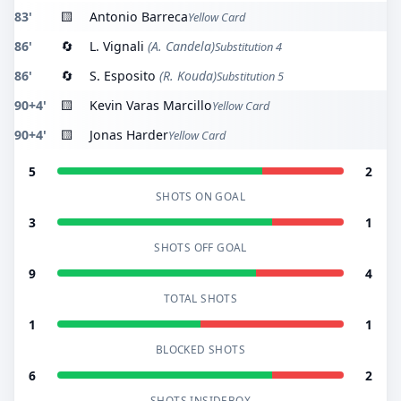
83'
🟨
Antonio Barreca
Yellow Card
86'
🔄
L. Vignali
(A. Candela)
Substitution 4
86'
🔄
S. Esposito
(R. Kouda)
Substitution 5
90+4'
🟨
Kevin Varas Marcillo
Yellow Card
90+4'
🟨
Jonas Harder
Yellow Card
5
2
SHOTS ON GOAL
3
1
SHOTS OFF GOAL
9
4
TOTAL SHOTS
1
1
BLOCKED SHOTS
6
2
SHOTS INSIDEBOX