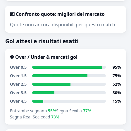
💶 Confronto quote: migliori del mercato
Quote non ancora disponibili per questo match.
Gol attesi e risultati esatti
⚽ Over / Under & mercati gol
Over 0.5
95%
Over 1.5
75%
Over 2.5
52%
Over 3.5
30%
Over 4.5
15%
Entrambe segnano
55%
Segna Sevilla
77%
Segna Real Sociedad
73%