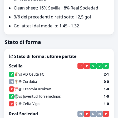
Clean sheet: 16% Sevilla · 8% Real Sociedad
3/6 dei precedenti diretti sotto i 2,5 gol
Gol attesi dal modello: 1.45 - 1.32
Stato di forma
📈 Stato di forma: ultime partite
Sevilla
P
P
V
V
V
vs AD Ceuta FC
2-1
V
@ Cordoba
0-0
N
@ Cracovia Krakow
1-0
P
vs Juventud Torremolinos
1-0
V
@ Celta Vigo
1-0
P
Real Sociedad
N
P
N
N
P