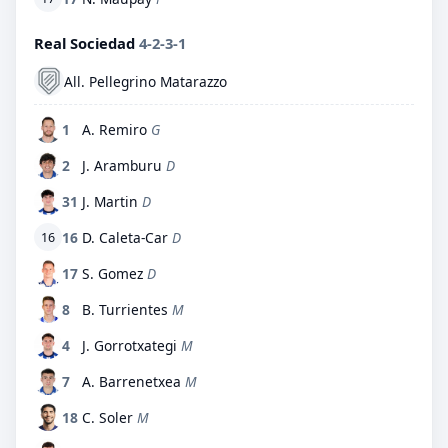
Real Sociedad
4-2-3-1
All. Pellegrino Matarazzo
1
A. Remiro
G
2
J. Aramburu
D
31
J. Martin
D
16
D. Caleta-Car
D
16
17
S. Gomez
D
8
B. Turrientes
M
4
J. Gorrotxategi
M
7
A. Barrenetxea
M
18
C. Soler
M