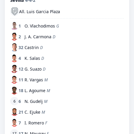
Sevilla
4-4-2
All. Luis Garcia Plaza
1
O. Vlachodimos
G
2
J. A. Carmona
D
32
Castrin
D
4
K. Salas
D
12
G. Suazo
D
11
R. Vargas
M
18
L. Agoume
M
6
N. Gudelj
M
6
21
C. Ejuke
M
7
I. Romero
F
17
N. Maupay
F
17