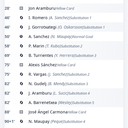
28'
🟨
Jon Aramburu
Yellow Card
46'
🔄
I. Romero
(A. Sanchez)
Substitution 1
46'
🔄
J. Gorrotxategi
(O. Oskarsson)
Substitution 1
50'
⚽
A. Sanchez
(N. Maupay)
Normal Goal
58'
🔄
P. Marin
(T. Kubo)
Substitution 2
69'
🔄
B. Turrientes
(Y. Herrera)
Substitution 3
75'
🟨
Alexis Sánchez
Yellow Card
75'
🔄
R. Vargas
(J. Sanchez)
Substitution 2
82'
🔄
N. Gudelj
(B. Mendy)
Substitution 3
82'
🔄
J. Aramburu
(L. Sucic)
Substitution 4
82'
🔄
A. Barrenetxea
(Wesley)
Substitution 5
88'
🟨
José Ángel Carmona
Yellow Card
90+1'
🔄
N. Maupay
(Peque)
Substitution 4