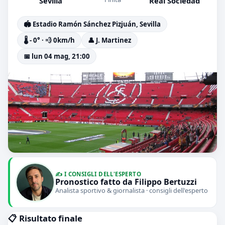
Sevilla
Real Sociedad
🏟️ Estadio Ramón Sánchez Pizjuán, Sevilla
🌡️ - 0° · 💨 0km/h
👤 J. Martinez
📅 lun 04 mag, 21:00
✍️ I CONSIGLI DELL'ESPERTO
Pronostico fatto da Filippo Bertuzzi
Analista sportivo & giornalista · consigli dell'esperto
📋 Risultato finale