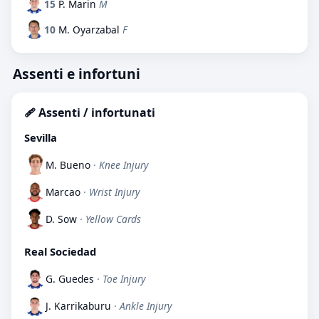
15
P. Marin
M
10
M. Oyarzabal
F
Assenti e infortuni
🩹 Assenti / infortunati
Sevilla
M. Bueno
· Knee Injury
Marcao
· Wrist Injury
D. Sow
· Yellow Cards
Real Sociedad
G. Guedes
· Toe Injury
J. Karrikaburu
· Ankle Injury