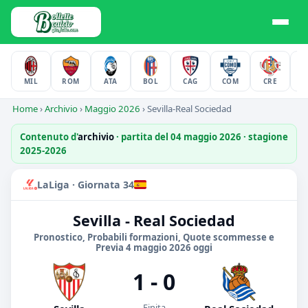
MIL
ROM
ATA
BOL
CAG
COM
CRE
F
Home
›
Archivio
›
Maggio 2026
›
Sevilla-Real Sociedad
Contenuto d'
archivio
· partita del 04 maggio 2026 · stagione
2025-2026
LaLiga · Giornata 34
Sevilla - Real Sociedad
Pronostico, Probabili formazioni, Quote scommesse e
Previa 4 maggio 2026 oggi
1 - 0
Finita