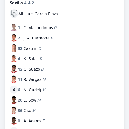
Sevilla
4-4-2
All. Luis Garcia Plaza
1
O. Vlachodimos
G
2
J. A. Carmona
D
32
Castrin
D
4
K. Salas
D
12
G. Suazo
D
11
R. Vargas
M
6
N. Gudelj
M
6
20
D. Sow
M
36
Oso
M
9
A. Adams
F