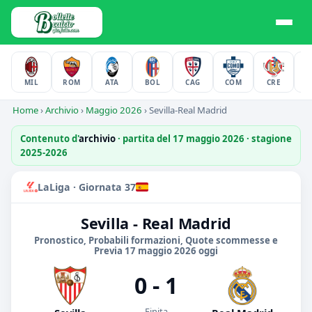
MIL
ROM
ATA
BOL
CAG
COM
CRE
F
Home
›
Archivio
›
Maggio 2026
›
Sevilla-Real Madrid
Contenuto d'
archivio
· partita del 17 maggio 2026 · stagione
2025-2026
LaLiga · Giornata 37
Sevilla - Real Madrid
Pronostico, Probabili formazioni, Quote scommesse e
Previa 17 maggio 2026 oggi
0 - 1
Finita