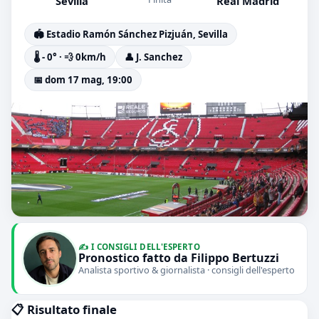
Sevilla
Real Madrid
🏟️ Estadio Ramón Sánchez Pizjuán, Sevilla
🌡️ - 0° · 💨 0km/h
👤 J. Sanchez
📅 dom 17 mag, 19:00
✍️ I CONSIGLI DELL'ESPERTO
Pronostico fatto da Filippo Bertuzzi
Analista sportivo & giornalista · consigli dell'esperto
📋 Risultato finale