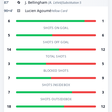
87'
🔄
J. Bellingham
(A. Leiva)
Substitution 5
90+4'
🟨
Lucien Agoumé
Yellow Card
6
1
SHOTS ON GOAL
5
6
SHOTS OFF GOAL
14
12
TOTAL SHOTS
3
5
BLOCKED SHOTS
7
9
SHOTS INSIDEBOX
7
3
SHOTS OUTSIDEBOX
18
12