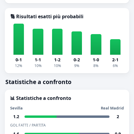
🔢 Risultati esatti più probabili
0-1
1-1
1-2
0-2
1-0
2-1
12%
10%
10%
9%
8%
6%
Statistiche a confronto
📊 Statistiche a confronto
Sevilla
Real Madrid
1.2
2
GOL FATTI / PARTITA
1.6
0.9