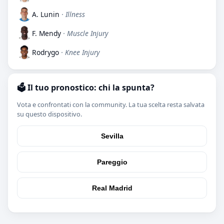
A. Lunin
· Illness
F. Mendy
· Muscle Injury
Rodrygo
· Knee Injury
🗳️ Il tuo pronostico: chi la spunta?
Vota e confrontati con la community. La tua scelta resta salvata
su questo dispositivo.
Sevilla
Pareggio
Real Madrid