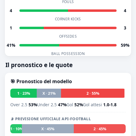
FOULS
4
4
CORNER KICKS
1
3
OFFSIDES
41%
59%
BALL POSSESSION
Il pronostico e le quote
🎯 Pronostico del modello
1 · 23%
X · 21%
2 · 55%
Over 2.5
53%
Under 2.5
47%
Gol
52%
Gol attesi
1.0-1.8
📡 PREVISIONE UFFICIALE API-FOOTBALL
1 · 10%
X · 45%
2 · 45%