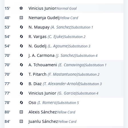
15'
⚽
Vinicius Junior
Normal Goal
48'
🟨
Nemanja Gudelj
Yellow Card
53'
🔄
N. Maupay
(A. Sanchez)
Substitution 1
54'
🔄
R. Vargas
(C. Ejuke)
Substitution 2
54'
🔄
N. Gudelj
(L. Agoume)
Substitution 3
70'
🔄
J. A. Carmona
(J. Sanchez)
Substitution 4
70'
🔄
A. Tchouameni
(E. Camavinga)
Substitution 1
70'
🔄
T. Pitarch
(F. Mastantuono)
Substitution 2
77'
🔄
B. Diaz
(T. Alexander-Arnold)
Substitution 3
77'
🔄
Vinicius Junior
(G. Garcia)
Substitution 4
78'
🔄
Oso
(I. Romero)
Substitution 5
80'
🟨
Alexis Sánchez
Yellow Card
84'
🟨
Juanlu Sánchez
Yellow Card