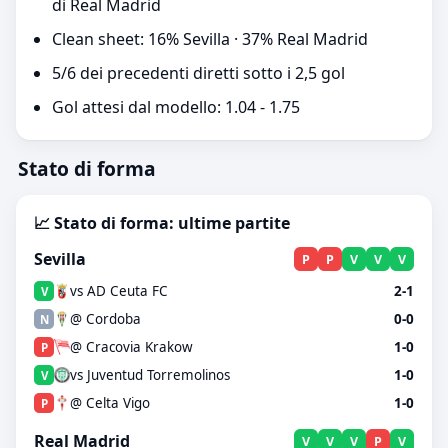
di Real Madrid
Clean sheet: 16% Sevilla · 37% Real Madrid
5/6 dei precedenti diretti sotto i 2,5 gol
Gol attesi dal modello: 1.04 - 1.75
Stato di forma
📈 Stato di forma: ultime partite
Sevilla
P
P
V
V
V
vs AD Ceuta FC
2-1
V
@ Cordoba
0-0
N
@ Cracovia Krakow
1-0
P
vs Juventud Torremolinos
1-0
V
@ Celta Vigo
1-0
P
Real Madrid
V
V
V
P
V