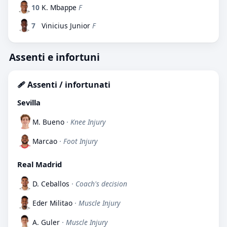
10
K. Mbappe
F
7
Vinicius Junior
F
Assenti e infortuni
🩹 Assenti / infortunati
Sevilla
M. Bueno
· Knee Injury
Marcao
· Foot Injury
Real Madrid
D. Ceballos
· Coach's decision
Eder Militao
· Muscle Injury
A. Guler
· Muscle Injury