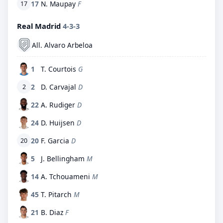
17
N. Maupay
F
17
Real Madrid
4-3-3
All. Alvaro Arbeloa
1
T. Courtois
G
2
D. Carvajal
D
2
22
A. Rudiger
D
24
D. Huijsen
D
20
F. Garcia
D
20
5
J. Bellingham
M
14
A. Tchouameni
M
45
T. Pitarch
M
21
B. Diaz
F