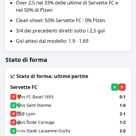
Over 2.5 nel 33% delle ultime di Servette FC e
nel 50% di Plzen
Clean sheet: 50% Servette FC · 0% Plzen
3/4 dei precedenti diretti sotto i 2,5 gol
Gol attesi dal modello: 1.9 - 1.69
Stato di forma
📈 Stato di forma: ultime partite
Servette FC
V
P
vs FC Basel 1893
0-1
P
vs Saint Etienne
1-0
V
@ Lyon
2-1
P
vs Étoile Carouge
1-2
P
vs Stade Lausanne-Ouchy
2-0
V