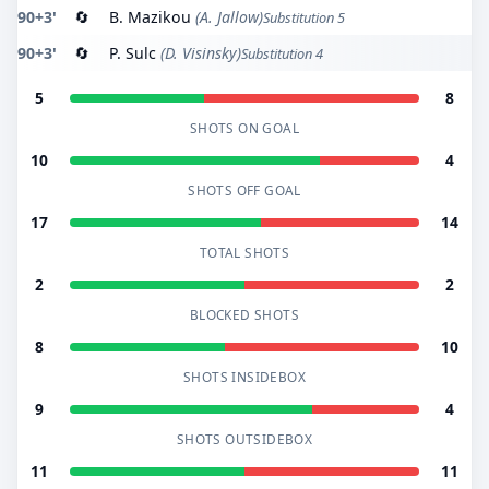
90+3'
🔄
B. Mazikou
(A. Jallow)
Substitution 5
90+3'
🔄
P. Sulc
(D. Visinsky)
Substitution 4
5
8
SHOTS ON GOAL
10
4
SHOTS OFF GOAL
17
14
TOTAL SHOTS
2
2
BLOCKED SHOTS
8
10
SHOTS INSIDEBOX
9
4
SHOTS OUTSIDEBOX
11
11