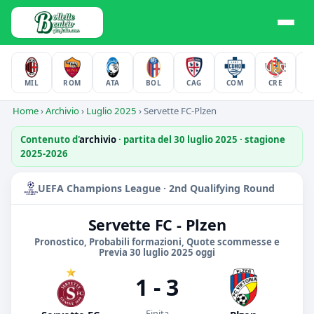
MIL
ROM
ATA
BOL
CAG
COM
CRE
F
Home
›
Archivio
›
Luglio 2025
›
Servette FC-Plzen
Contenuto d'
archivio
· partita del 30 luglio 2025 · stagione
2025-2026
UEFA Champions League · 2nd Qualifying Round
Servette FC - Plzen
Pronostico, Probabili formazioni, Quote scommesse e
Previa 30 luglio 2025 oggi
1 - 3
Finita