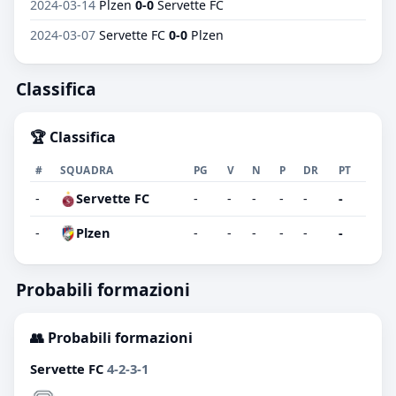
2024-03-14
Plzen
0-0
Servette FC
2024-03-07
Servette FC
0-0
Plzen
Classifica
🏆 Classifica
#
SQUADRA
PG
V
N
P
DR
PT
-
Servette FC
-
-
-
-
-
-
-
Plzen
-
-
-
-
-
-
Probabili formazioni
👥 Probabili formazioni
Servette FC
4-2-3-1