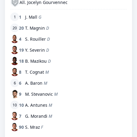
All. Jocelyn Gourvennec
1
J. Mall
G
1
20
T. Magnin
D
20
4
S. Rouiller
D
19
Y. Severin
D
18
B. Mazikou
D
8
T. Cognat
M
6
A. Baron
M
6
9
M. Stevanovic
M
10
A. Antunes
M
10
7
G. Morandi
M
90
S. Mraz
F