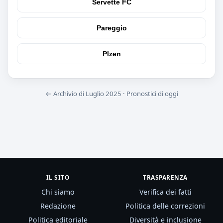
Servette FC
Pareggio
Plzen
← Archivio di Luglio 2025
·
Pronostici di oggi
IL SITO
TRASPARENZA
Chi siamo
Verifica dei fatti
Redazione
Politica delle correzioni
Politica editoriale
Diversità e inclusione