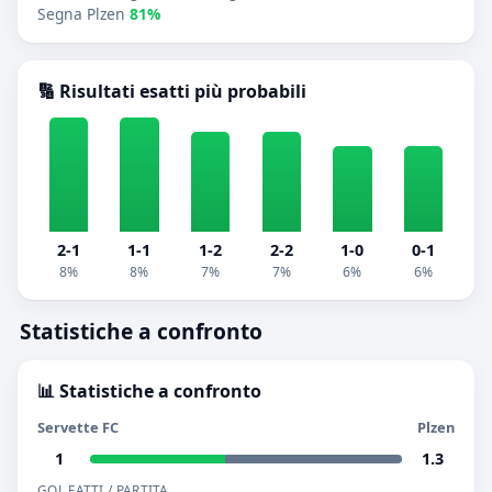
Segna Plzen
81%
🔢 Risultati esatti più probabili
2-1
1-1
1-2
2-2
1-0
0-1
8%
8%
7%
7%
6%
6%
Statistiche a confronto
📊 Statistiche a confronto
Servette FC
Plzen
1
1.3
GOL FATTI / PARTITA