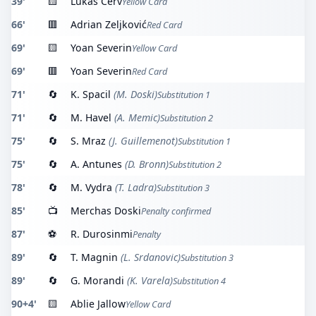
39'
🟨
Lukáš Červ
Yellow Card
66'
🟥
Adrian Zeljković
Red Card
69'
🟨
Yoan Severin
Yellow Card
69'
🟥
Yoan Severin
Red Card
71'
🔄
K. Spacil
(M. Doski)
Substitution 1
71'
🔄
M. Havel
(A. Memic)
Substitution 2
75'
🔄
S. Mraz
(J. Guillemenot)
Substitution 1
75'
🔄
A. Antunes
(D. Bronn)
Substitution 2
78'
🔄
M. Vydra
(T. Ladra)
Substitution 3
85'
📺
Merchas Doski
Penalty confirmed
87'
⚽
R. Durosinmi
Penalty
89'
🔄
T. Magnin
(L. Srdanovic)
Substitution 3
89'
🔄
G. Morandi
(K. Varela)
Substitution 4
90+4'
🟨
Ablie Jallow
Yellow Card