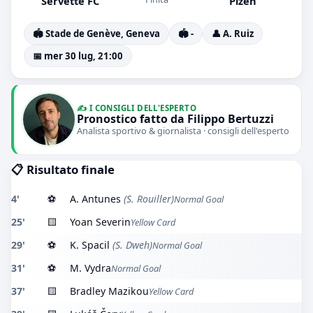
Servette FC
Plzen
🏟️ Stade de Genève, Geneva
🏟️ -
👤 A. Ruiz
📅 mer 30 lug, 21:00
✍️ I CONSIGLI DELL'ESPERTO
Pronostico fatto da Filippo Bertuzzi
Analista sportivo & giornalista · consigli dell'esperto
📋 Risultato finale
4'
⚽
A. Antunes
(S. Rouiller)
Normal Goal
25'
🟨
Yoan Severin
Yellow Card
29'
⚽
K. Spacil
(S. Dweh)
Normal Goal
31'
⚽
M. Vydra
Normal Goal
37'
🟨
Bradley Mazikou
Yellow Card