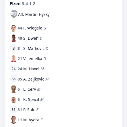
Plzen
3-4-1-2
All. Martin Hysky
44
F. Wiegele
G
40
S. Dweh
D
3
S. Markovic
D
3
21
V. Jemelka
D
24
M. Havel
M
24
85
A. Zeljkovic
M
85
6
L. Cerv
M
5
K. Spacil
M
31
P. Sulc
F
31
11
M. Vydra
F