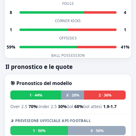
FOULS
8
4
CORNER KICKS
1
1
OFFSIDES
59%
41%
BALL POSSESSION
Il pronostico e le quote
🎯 Pronostico del modello
1 · 44%
X · 20%
2 · 36%
Over 2.5
70%
Under 2.5
30%
Gol
68%
Gol attesi
1.9-1.7
📡 PREVISIONE UFFICIALE API-FOOTBALL
1 · 50%
X · 50%
2 · 0