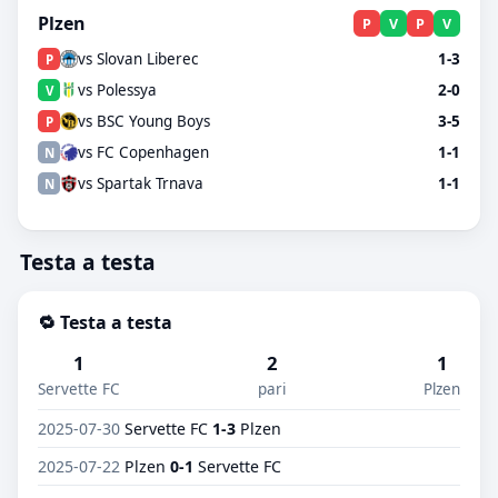
Plzen
P
V
P
V
vs Slovan Liberec
1-3
P
vs Polessya
2-0
V
vs BSC Young Boys
3-5
P
vs FC Copenhagen
1-1
N
vs Spartak Trnava
1-1
N
Testa a testa
🔁 Testa a testa
1
2
1
Servette FC
pari
Plzen
2025-07-30
Servette FC
1-3
Plzen
2025-07-22
Plzen
0-1
Servette FC