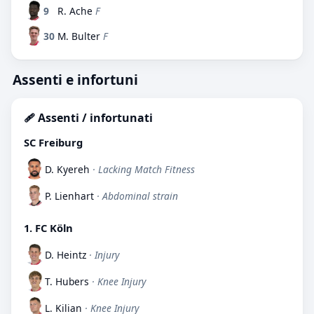
9
R. Ache
F
30
M. Bulter
F
Assenti e infortuni
🩹 Assenti / infortunati
SC Freiburg
D. Kyereh
· Lacking Match Fitness
P. Lienhart
· Abdominal strain
1. FC Köln
D. Heintz
· Injury
T. Hubers
· Knee Injury
L. Kilian
· Knee Injury