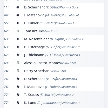
11'
⚽
D. Scherhant
(Y. Suzuki)
Normal Goal
44'
⚽
I. Matanovic
(M. Ginter)
Normal Goal
55'
🔄
L. Kubler
(C. Gunter)
Substitution 1
62'
🟨
Tom Krauß
Yellow Card
63'
🔄
M. Rosenfelder
(B. Ogbus)
Substitution 2
63'
🔄
P. Osterhage
(N. Hofler)
Substitution 3
67'
🔄
J. Thielmann
(S. El Mala)
Substitution 1
69'
🟨
Alessio Castro-Montes
Yellow Card
74'
🟨
Derry Scherhant
Yellow Card
76'
🔄
D. Scherhant
(V. Grifo)
Substitution 4
76'
🔄
I. Matanovic
(L. Holer)
Substitution 5
77'
🔄
T. Krauss
(E. Martel)
Substitution 2
77'
🔄
K. Lund
(I. Johannesson)
Substitution 3