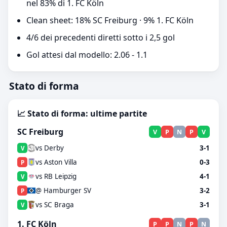
nel 83% di 1. FC Köln
Clean sheet: 18% SC Freiburg · 9% 1. FC Köln
4/6 dei precedenti diretti sotto i 2,5 gol
Gol attesi dal modello: 2.06 - 1.1
Stato di forma
📈 Stato di forma: ultime partite
SC Freiburg
V
P
N
P
V
vs Derby
3-1
V
vs Aston Villa
0-3
P
vs RB Leipzig
4-1
V
@ Hamburger SV
3-2
P
vs SC Braga
3-1
V
1. FC Köln
P
P
N
P
N