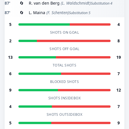
87'
🔄
R. van den Berg
(L. Waldschmidt)
Substitution 4
87'
🔄
L. Maina
(F. Schenten)
Substitution 5
5
4
SHOTS ON GOAL
2
8
SHOTS OFF GOAL
13
19
TOTAL SHOTS
6
7
BLOCKED SHOTS
9
12
SHOTS INSIDEBOX
4
7
SHOTS OUTSIDEBOX
5
9