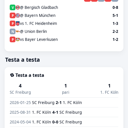
@ Bergisch Gladbach
0-8
V
@ Bayern München
5-1
P
vs 1. FC Heidenheim
1-3
P
@ Union Berlin
2-2
N
vs Bayer Leverkusen
1-2
P
Testa a testa
🔁 Testa a testa
4
1
1
SC Freiburg
pari
1. FC Köln
2026-01-25
SC Freiburg
2-1
1. FC Köln
2025-08-31
1. FC Köln
4-1
SC Freiburg
2024-05-04
1. FC Köln
0-0
SC Freiburg