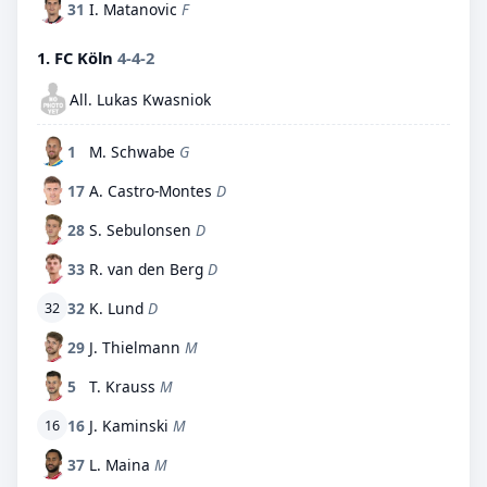
31
I. Matanovic
F
1. FC Köln
4-4-2
All. Lukas Kwasniok
1
M. Schwabe
G
17
A. Castro-Montes
D
28
S. Sebulonsen
D
33
R. van den Berg
D
32
K. Lund
D
32
29
J. Thielmann
M
5
T. Krauss
M
16
J. Kaminski
M
16
37
L. Maina
M