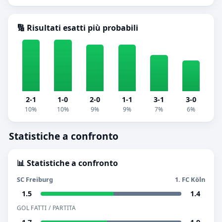
🔢 Risultati esatti più probabili
2-1
1-0
2-0
1-1
3-1
3-0
10%
10%
9%
9%
7%
6%
Statistiche a confronto
📊 Statistiche a confronto
SC Freiburg
1. FC Köln
1.5
1.4
GOL FATTI / PARTITA