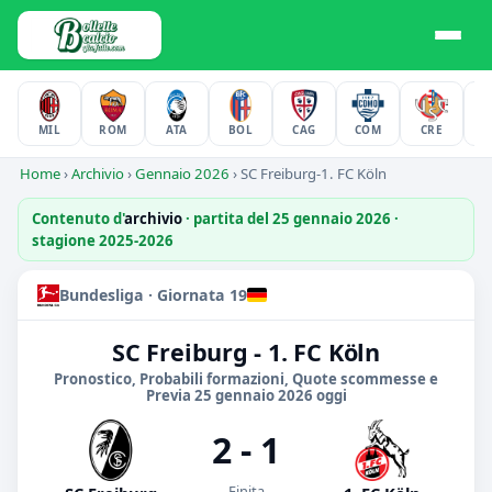
MIL
ROM
ATA
BOL
CAG
COM
CRE
F
Home
›
Archivio
›
Gennaio 2026
›
SC Freiburg-1. FC Köln
Contenuto d'
archivio
· partita del 25 gennaio 2026 ·
stagione 2025-2026
Bundesliga · Giornata 19
SC Freiburg - 1. FC Köln
Pronostico, Probabili formazioni, Quote scommesse e
Previa 25 gennaio 2026 oggi
2 - 1
Finita