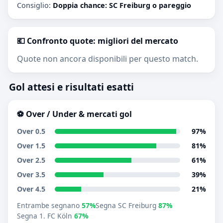
Consiglio:
Doppia chance: SC Freiburg o pareggio
💶 Confronto quote: migliori del mercato
Quote non ancora disponibili per questo match.
Gol attesi e risultati esatti
⚽ Over / Under & mercati gol
Over 0.5
97%
Over 1.5
81%
Over 2.5
61%
Over 3.5
39%
Over 4.5
21%
Entrambe segnano
57%
Segna SC Freiburg
87%
Segna 1. FC Köln
67%