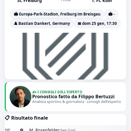
SC Freiburg
1. FC Köln
🏟️ Europa-Park-Stadion, Freiburg im Breisgau
🏟️ -
👤 Bastian Dankert, Germany
📅 dom 25 gen, 17:30
✍️ I CONSIGLI DELL'ESPERTO
Pronostico fatto da Filippo Bertuzzi
Analista sportivo & giornalista · consigli dell'esperto
📋 Risultato finale
10'
⚽
M. Rosenfelder
Own Goal