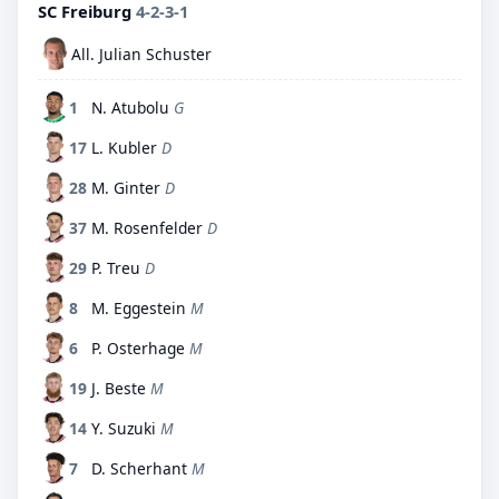
SC Freiburg
4-2-3-1
All. Julian Schuster
1
N. Atubolu
G
17
L. Kubler
D
28
M. Ginter
D
37
M. Rosenfelder
D
29
P. Treu
D
8
M. Eggestein
M
6
P. Osterhage
M
19
J. Beste
M
14
Y. Suzuki
M
7
D. Scherhant
M