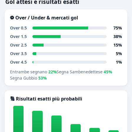
Gol attesi e risultati esatti
⚽ Over / Under & mercati gol
Over 0.5
75%
Over 1.5
38%
Over 2.5
15%
Over 3.5
5%
Over 4.5
1%
Entrambe segnano
22%
Segna Sambenedettese
45%
Segna Gubbio
53%
🔢 Risultati esatti più probabili