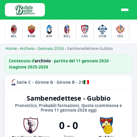
MIL
ROM
ATA
BOL
CAG
COM
CRE
F
Home
›
Archivio
›
Gennaio 2026
›
Sambenedettese-Gubbio
Contenuto d'
archivio
· partita del 11 gennaio 2026 ·
stagione 2025-2026
Serie C - Girone B · Girone B - 21
Sambenedettese - Gubbio
Pronostico, Probabili formazioni, Quote scommesse e
Previa 11 gennaio 2026 oggi
0 - 0
Finita