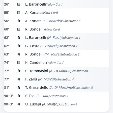
26'
🟨
L. Baroncelli
Yellow Card
55'
🟨
A. Konate
Yellow Card
56'
🔄
A. Konate
(E. Lonardo)
Substitution 1
60'
🟨
R. Bongelli
Yellow Card
62'
🔄
L. Baroncelli
(N. Fazzi)
Substitution 1
62'
🔄
G. Costa
(S. Hraiech)
Substitution 2
63'
🔄
R. Bongelli
(M. Toure)
Substitution 2
74'
🟨
K. Candellori
Yellow Card
77'
🔄
C. Tommasini
(A. La Mantia)
Substitution 3
77'
🔄
F. Zallu
(N. Murru)
Substitution 4
81'
🔄
T. Ghirardello
(A. Di Massimo)
Substitution 5
90+3'
🔄
F. Tosi
(L. Lulli)
Substitution 3
90+3'
🔄
U. Eusepi
(A. Sbaffo)
Substitution 4