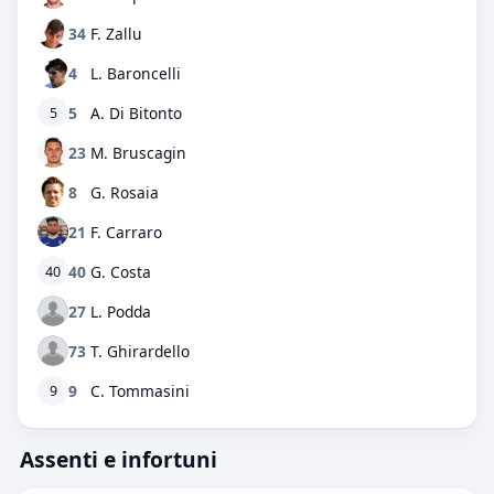
34
F. Zallu
4
L. Baroncelli
5
A. Di Bitonto
5
23
M. Bruscagin
8
G. Rosaia
21
F. Carraro
40
G. Costa
40
27
L. Podda
73
T. Ghirardello
9
C. Tommasini
9
Assenti e infortuni