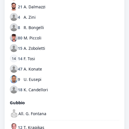
21
A. Dalmazzi
4
A. Zini
8
R. Bongelli
80
M. Piccoli
15
A. Zoboletti
14
F. Tosi
14
47
A. Konate
9
U. Eusepi
18
K. Candellori
Gubbio
All. G. Fontana
12
T. Krapikas