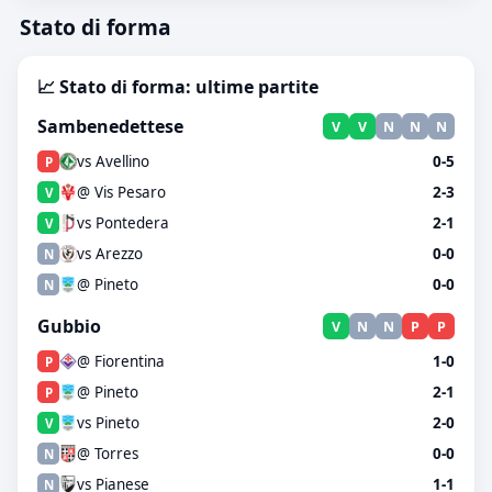
Stato di forma
📈 Stato di forma: ultime partite
Sambenedettese
V
V
N
N
N
vs Avellino
0-5
P
@ Vis Pesaro
2-3
V
vs Pontedera
2-1
V
vs Arezzo
0-0
N
@ Pineto
0-0
N
Gubbio
V
N
N
P
P
@ Fiorentina
1-0
P
@ Pineto
2-1
P
vs Pineto
2-0
V
@ Torres
0-0
N
vs Pianese
1-1
N