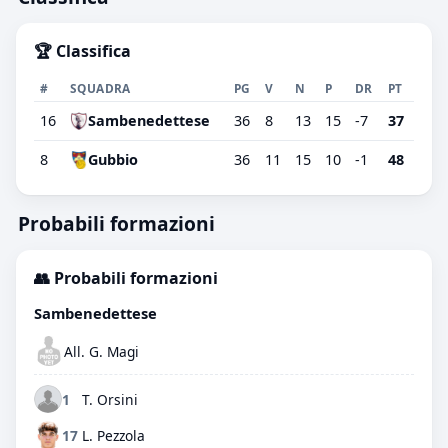
🏆 Classifica
#
SQUADRA
PG
V
N
P
DR
PT
16
Sambenedettese
36
8
13
15
-7
37
8
Gubbio
36
11
15
10
-1
48
Probabili formazioni
👥 Probabili formazioni
Sambenedettese
All. G. Magi
1
T. Orsini
17
L. Pezzola