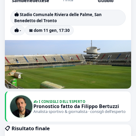
Sambenedettese
Gubbio
🏟️ Stadio Comunale Riviera delle Palme, San
Benedetto del Tronto
🏟️ -
📅 dom 11 gen, 17:30
✍️ I CONSIGLI DELL'ESPERTO
Pronostico fatto da Filippo Bertuzzi
Analista sportivo & giornalista · consigli dell'esperto
📋 Risultato finale