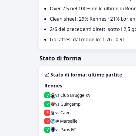
Over 2.5 nel 100% delle ultime di Renn
Clean sheet: 29% Rennes · 21% Lorien
2/6 dei precedenti diretti sotto i 2,5 g
Gol attesi dal modello: 1.76 - 0.91
Stato di forma
📈 Stato di forma: ultime partite
Rennes
vs Club Brugge KV
V
vs Guingamp
V
vs Caen
P
@ Marseille
P
vs Paris FC
V