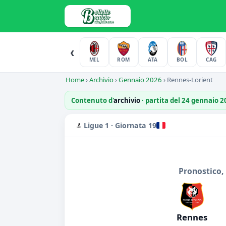
‹
MIL
ROM
ATA
BOL
CAG
Home
›
Archivio
›
Gennaio 2026
›
Rennes-Lorient
Contenuto d'
archivio
· partita del 24 gennaio 
Ligue 1 · Giornata 19
Pronostico,
Rennes