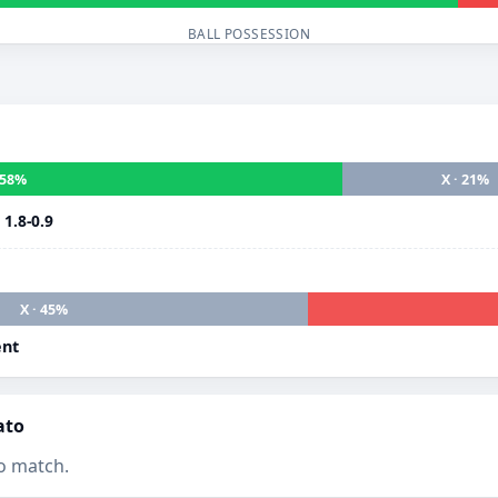
BALL POSSESSION
· 58%
X · 21%
i
1.8-0.9
X · 45%
ent
ato
o match.