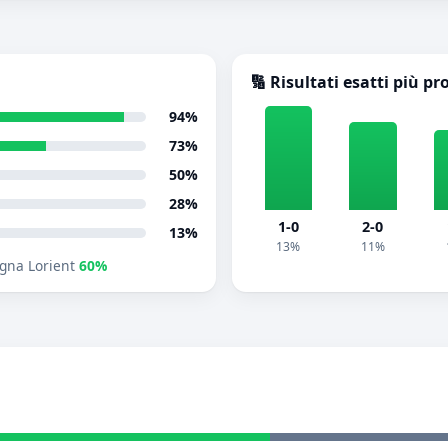
🔢 Risultati esatti più pr
94%
73%
50%
28%
1-0
2-0
13%
13%
11%
gna Lorient
60%