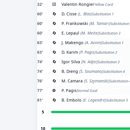
32'
🟨
Valentin Rongier
Yellow Card
60'
🔄
D. Cisse
(L. Blas)
Substitution 1
60'
🔄
P. Frankowski
(M. Tamari)
Substitution
60'
🔄
E. Lepaul
(M. Meite)
Substitution 3
63'
🔄
J. Makengo
(A. Avom)
Substitution 1
63'
🔄
D. Karim
(P. Pagis)
Substitution 2
74'
🔄
Igor Silva
(N. Adjei)
Substitution 3
74'
🔄
B. Dieng
(S. Soumano)
Substitution 4
76'
🔄
M. Camara
(S. Szymanski)
Substitution 
77'
⚽
P. Pagis
Normal Goal
81'
🔄
B. Embolo
(E. Legendre)
Substitution 5
5
10