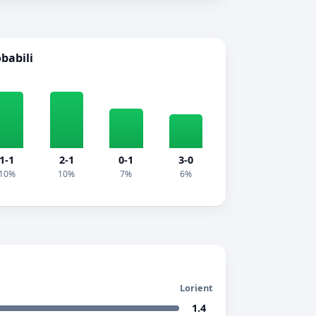
obabili
1-1
2-1
0-1
3-0
10%
10%
7%
6%
Lorient
1.4