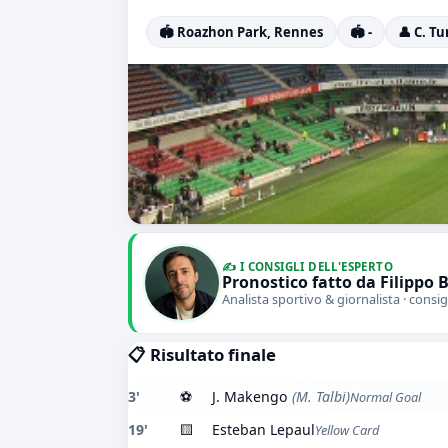
🏟️ Roazhon Park, Rennes
🏟️ -
👤 C. Tu
✍️ I CONSIGLI DELL'ESPERTO
Pronostico fatto da Filippo 
Analista sportivo & giornalista · consig
📋 Risultato finale
3'
⚽
J. Makengo
(M. Talbi)
Normal Goal
19'
🟨
Esteban Lepaul
Yellow Card