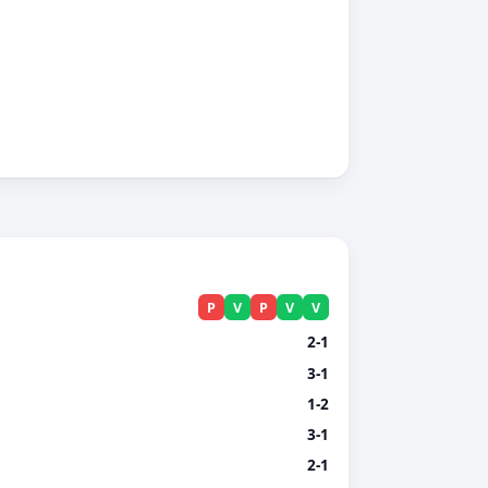
P
V
P
V
V
2-1
3-1
1-2
3-1
2-1