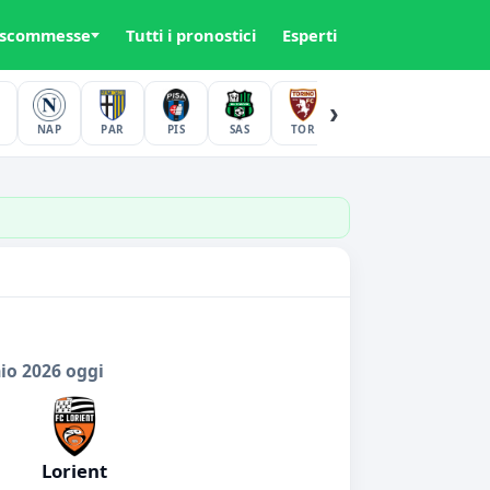
 scommesse
Tutti i pronostici
Esperti
›
NAP
PAR
PIS
SAS
TOR
UDI
VER
io 2026 oggi
Lorient