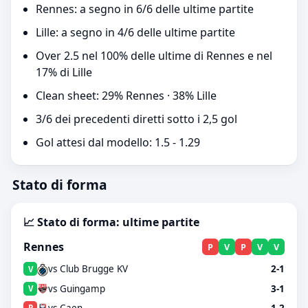
Rennes: a segno in 6/6 delle ultime partite
Lille: a segno in 4/6 delle ultime partite
Over 2.5 nel 100% delle ultime di Rennes e nel
17% di Lille
Clean sheet: 29% Rennes · 38% Lille
3/6 dei precedenti diretti sotto i 2,5 gol
Gol attesi dal modello: 1.5 - 1.29
Stato di forma
📈 Stato di forma: ultime partite
Rennes
P
V
P
V
V
vs Club Brugge KV
2-1
V
vs Guingamp
3-1
V
vs Caen
1-2
P