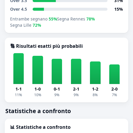
Over 3.5
31%
Over 4.5
15%
Entrambe segnano
55%
Segna Rennes
78%
Segna Lille
72%
🔢 Risultati esatti più probabili
1-1
1-0
0-1
2-1
1-2
2-0
11%
10%
9%
9%
8%
7%
Statistiche a confronto
📊 Statistiche a confronto