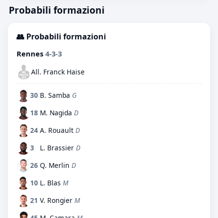
Probabili formazioni
👥 Probabili formazioni
Rennes
4-3-3
All. Franck Haise
30
B. Samba
G
18
M. Nagida
D
24
A. Rouault
D
3
L. Brassier
D
26
Q. Merlin
D
10
L. Blas
M
21
V. Rongier
M
45
M. Camara
M