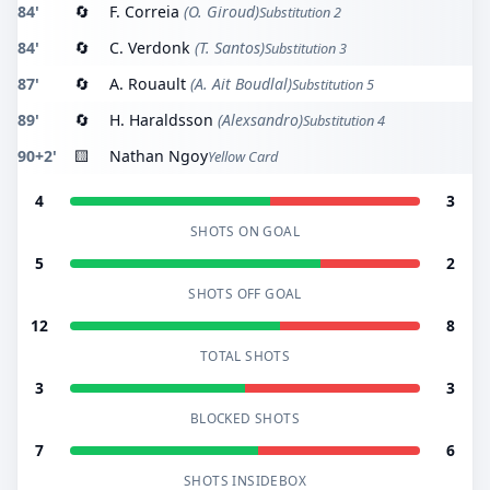
84'
🔄
F. Correia
(O. Giroud)
Substitution 2
84'
🔄
C. Verdonk
(T. Santos)
Substitution 3
87'
🔄
A. Rouault
(A. Ait Boudlal)
Substitution 5
89'
🔄
H. Haraldsson
(Alexsandro)
Substitution 4
90+2'
🟨
Nathan Ngoy
Yellow Card
4
3
SHOTS ON GOAL
5
2
SHOTS OFF GOAL
12
8
TOTAL SHOTS
3
3
BLOCKED SHOTS
7
6
SHOTS INSIDEBOX