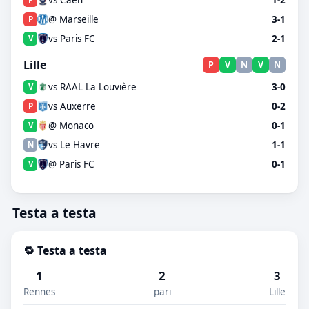
@ Marseille
3-1
P
vs Paris FC
2-1
V
Lille
P
V
N
V
N
vs RAAL La Louvière
3-0
V
vs Auxerre
0-2
P
@ Monaco
0-1
V
vs Le Havre
1-1
N
@ Paris FC
0-1
V
Testa a testa
🔁 Testa a testa
1
2
3
Rennes
pari
Lille