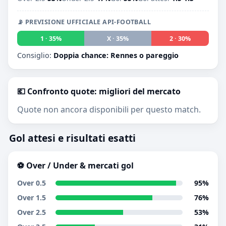
📡 PREVISIONE UFFICIALE API-FOOTBALL
1 · 35%
X · 35%
2 · 30%
Consiglio:
Doppia chance: Rennes o pareggio
💶 Confronto quote: migliori del mercato
Quote non ancora disponibili per questo match.
Gol attesi e risultati esatti
⚽ Over / Under & mercati gol
Over 0.5
95%
Over 1.5
76%
Over 2.5
53%