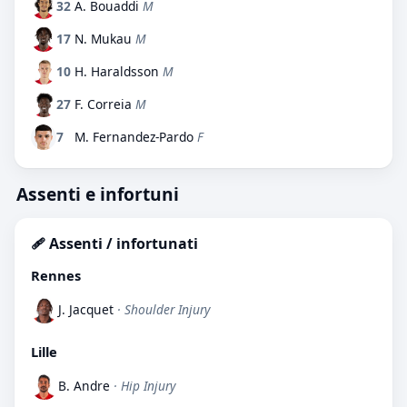
32
A. Bouaddi
M
17
N. Mukau
M
10
H. Haraldsson
M
27
F. Correia
M
7
M. Fernandez-Pardo
F
Assenti e infortuni
🩹 Assenti / infortunati
Rennes
J. Jacquet
· Shoulder Injury
Lille
B. Andre
· Hip Injury