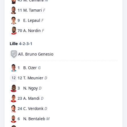
11
M. Tamari
F
9
E. Lepaul
F
70
A. Nordin
F
Lille
4-2-3-1
All. Bruno Genesio
1
B. Ozer
G
12
T. Meunier
D
12
3
N. Ngoy
D
23
A. Mandi
D
24
C. Verdonk
D
6
N. Bentaleb
M