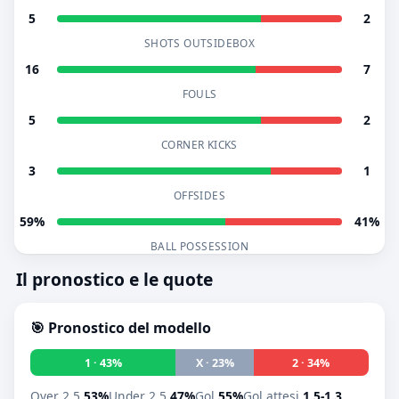
5
2
SHOTS OUTSIDEBOX
16
7
FOULS
5
2
CORNER KICKS
3
1
OFFSIDES
59%
41%
BALL POSSESSION
Il pronostico e le quote
🎯 Pronostico del modello
1 · 43%
X · 23%
2 · 34%
Over 2.5
53%
Under 2.5
47%
Gol
55%
Gol attesi
1.5-1.3