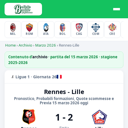
MIL
ROM
ATA
BOL
CAG
COM
CRE
F
Home
›
Archivio
›
Marzo 2026
›
Rennes-Lille
Contenuto d'
archivio
· partita del 15 marzo 2026 · stagione
2025-2026
Ligue 1 · Giornata 26
Rennes - Lille
Pronostico, Probabili formazioni, Quote scommesse e
Previa 15 marzo 2026 oggi
1 - 2
Finita