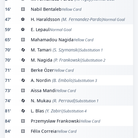
16'
🟨
Nabil Bentaleb
Yellow Card
47'
⚽
H. Haraldsson
(M. Fernandez-Pardo)
Normal Goal
59'
⚽
E. Lepaul
Normal Goal
65'
🟨
Mahamadou Nagida
Yellow Card
70'
🔄
M. Tamari
(S. Szymanski)
Substitution 1
70'
🔄
M. Nagida
(P. Frankowski)
Substitution 2
71'
🟨
Berke Özer
Yellow Card
71'
🔄
A. Nordin
(B. Embolo)
Substitution 3
73'
🟨
Aïssa Mandi
Yellow Card
74'
🔄
N. Mukau
(R. Perraud)
Substitution 1
81'
🔄
L. Blas
(Y. Zabiri)
Substitution 4
84'
🟨
Przemysław Frankowski
Yellow Card
84'
🟨
Félix Correia
Yellow Card