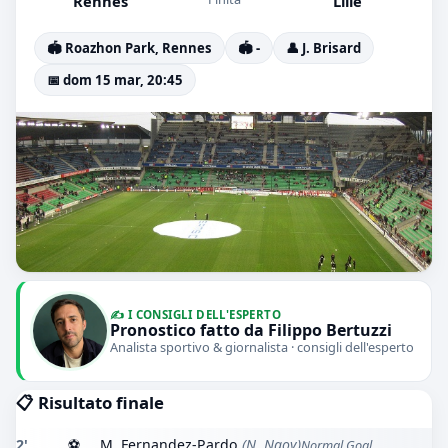
Rennes
Lille
🏟️ Roazhon Park, Rennes
🏟️ -
👤 J. Brisard
📅 dom 15 mar, 20:45
✍️ I CONSIGLI DELL'ESPERTO
Pronostico fatto da Filippo Bertuzzi
Analista sportivo & giornalista · consigli dell'esperto
📋 Risultato finale
2'
⚽
M. Fernandez-Pardo
(N. Ngoy)
Normal Goal