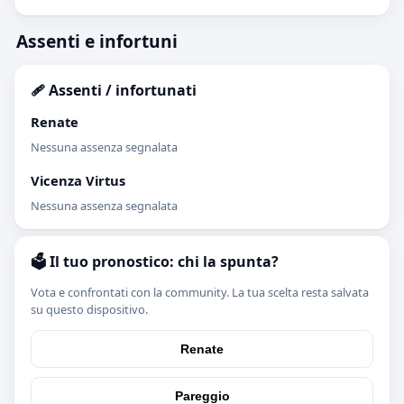
Assenti e infortuni
🩹 Assenti / infortunati
Renate
Nessuna assenza segnalata
Vicenza Virtus
Nessuna assenza segnalata
🗳️ Il tuo pronostico: chi la spunta?
Vota e confrontati con la community. La tua scelta resta salvata
su questo dispositivo.
Renate
Pareggio