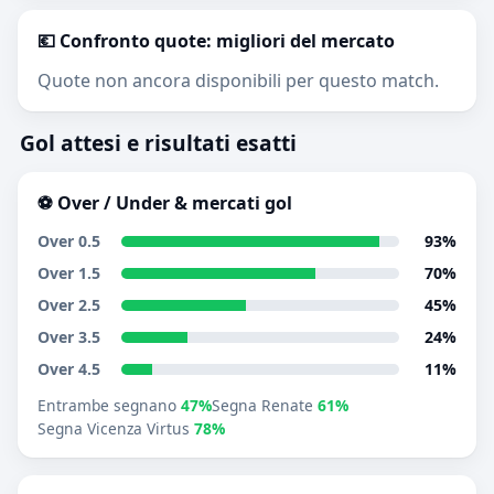
💶 Confronto quote: migliori del mercato
Quote non ancora disponibili per questo match.
Gol attesi e risultati esatti
⚽ Over / Under & mercati gol
Over 0.5
93%
Over 1.5
70%
Over 2.5
45%
Over 3.5
24%
Over 4.5
11%
Entrambe segnano
47%
Segna Renate
61%
Segna Vicenza Virtus
78%