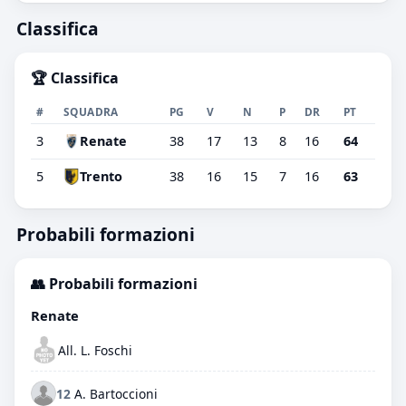
Classifica
🏆 Classifica
#
SQUADRA
PG
V
N
P
DR
PT
3
Renate
38
17
13
8
16
64
5
Trento
38
16
15
7
16
63
Probabili formazioni
👥 Probabili formazioni
Renate
All. L. Foschi
12
A. Bartoccioni