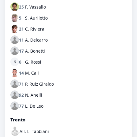
25
F. Vassallo
5
S. Auriletto
21
C. Riviera
11
A. Delcarro
17
A. Bonetti
6
G. Rossi
6
14
M. Cali
71
P. Ruiz Giraldo
92
N. Anelli
77
L. De Leo
Trento
All. L. Tabbiani