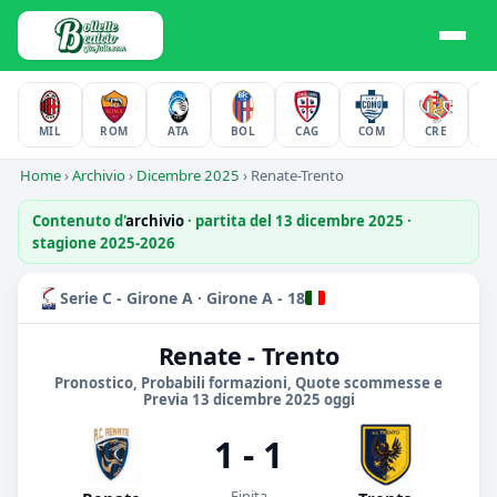
MIL
ROM
ATA
BOL
CAG
COM
CRE
F
Home
›
Archivio
›
Dicembre 2025
›
Renate-Trento
Contenuto d'
archivio
· partita del 13 dicembre 2025 ·
stagione 2025-2026
Serie C - Girone A · Girone A - 18
Renate - Trento
Pronostico, Probabili formazioni, Quote scommesse e
Previa 13 dicembre 2025 oggi
1 - 1
Finita