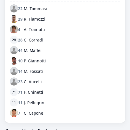
22
M. Tommasi
29
R. Fiamozzi
4
A. Trainotti
28
C. Corradi
28
44
M. Maffei
10
P. Giannotti
14
M. Fossati
23
C. Aucelli
71
F. Chinetti
71
11
J. Pellegrini
11
7
C. Capone