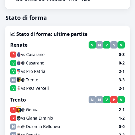
Stato di forma
📈 Stato di forma: ultime partite
Renate
V
N
V
N
V
vs Casarano
0-3
P
@ Casarano
0-2
V
vs Pro Patria
2-1
V
@ Trento
3-3
N
vs PRO Vercelli
2-1
V
Trento
N
N
V
P
V
@ Genoa
2-1
P
vs Giana Erminio
1-2
P
@ Dolomiti Bellunesi
0-0
N