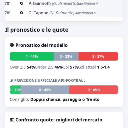
78'
🔄
P. Giannotti
(G. Benedetti)
Substitution 4
78'
🔄
C. Capone
(N. Dalmonte)
Substitution 5
Il pronostico e le quote
🎯 Pronostico del modello
1 · 41%
X · 23%
2 · 37%
Over 2.5
54%
Under 2.5
46%
Gol
57%
Gol attesi
1.5-1.4
📡 PREVISIONE UFFICIALE API-FOOTBALL
1 · 10%
X · 45%
2 · 45%
Consiglio:
Doppia chance: pareggio o Trento
💶 Confronto quote: migliori del mercato