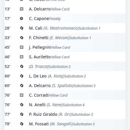
13'
🟨
A. Delcarro
Yellow Card
17'
⚽
C. Capone
Penalty
28'
🔄
M. Cali
(G. Mastromonaco)
Substitution 1
33'
🔄
F. Chinetti
(E. Meconi)
Substitution 1
45'
🟨
J. Pellegrini
Yellow Card
46'
🟨
S. Auriletto
Yellow Card
52'
🔄
(D. Triacca)
Substitution 2
60'
🔄
L. De Leo
(A. Kolaj)
Substitution 2
60'
🔄
A. Delcarro
(S. Spalluto)
Substitution 3
76'
🟨
C. Corradi
Yellow Card
76'
🔄
N. Anelli
(S. Nene)
Substitution 4
77'
🔄
P. Ruiz Giraldo
(R. Ori)
Substitution 5
78'
🔄
M. Fossati
(M. Sangalli)
Substitution 3