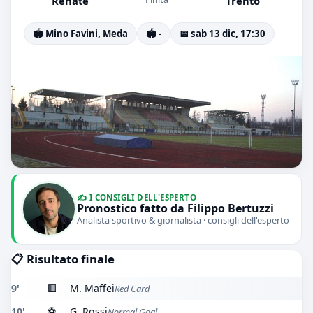
Renate
Trento
🏟️ Mino Favini, Meda
🏟️ -
📅 sab 13 dic, 17:30
✍️ I CONSIGLI DELL'ESPERTO
Pronostico fatto da Filippo Bertuzzi
Analista sportivo & giornalista · consigli dell'esperto
📋 Risultato finale
9'
🟥
M. Maffei
Red Card
10'
⚽
G. Rossi
Normal Goal