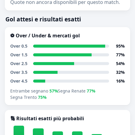
Quote non ancora disponibili per questo match.
Gol attesi e risultati esatti
⚽ Over / Under & mercati gol
Over 0.5
95%
Over 1.5
77%
Over 2.5
54%
Over 3.5
32%
Over 4.5
16%
Entrambe segnano
57%
Segna Renate
77%
Segna Trento
75%
🔢 Risultati esatti più probabili