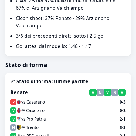
Over 2.5 nel 67% delle ultime di Renate e nel
67% di Arzignano Valchiampo
Clean sheet: 37% Renate · 29% Arzignano
Valchiampo
3/6 dei precedenti diretti sotto i 2,5 gol
Gol attesi dal modello: 1.48 - 1.17
Stato di forma
📈 Stato di forma: ultime partite
Renate
V
N
V
N
V
vs Casarano
0-3
P
@ Casarano
0-2
V
vs Pro Patria
2-1
V
@ Trento
3-3
N