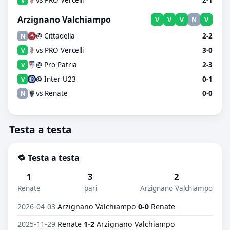
vs PRO Vercelli
2-1
V
Arzignano Valchiampo
V
V
V
N
V
@ Cittadella
2-2
N
vs PRO Vercelli
3-0
V
@ Pro Patria
2-3
V
@ Inter U23
0-1
V
vs Renate
0-0
N
Testa a testa
🔁 Testa a testa
1
3
2
Renate
pari
Arzignano Valchiampo
2026-04-03
Arzignano Valchiampo
0-0
Renate
2025-11-29
Renate
1-2
Arzignano Valchiampo