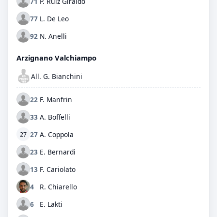
71
P. Ruiz Giraldo
77
L. De Leo
92
N. Anelli
Arzignano Valchiampo
All. G. Bianchini
22
F. Manfrin
33
A. Boffelli
27
A. Coppola
27
23
E. Bernardi
13
F. Cariolato
4
R. Chiarello
6
E. Lakti