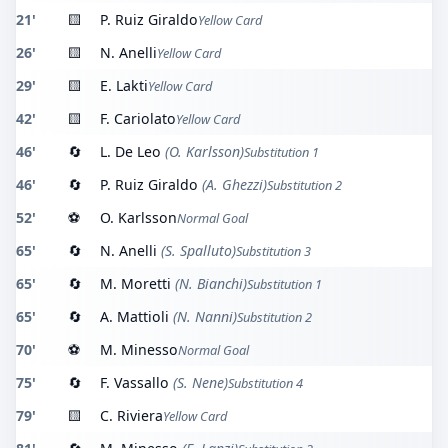
21'
🟨
P. Ruiz Giraldo
Yellow Card
26'
🟨
N. Anelli
Yellow Card
29'
🟨
E. Lakti
Yellow Card
42'
🟨
F. Cariolato
Yellow Card
46'
🔄
L. De Leo
(O. Karlsson)
Substitution 1
46'
🔄
P. Ruiz Giraldo
(A. Ghezzi)
Substitution 2
52'
⚽
O. Karlsson
Normal Goal
65'
🔄
N. Anelli
(S. Spalluto)
Substitution 3
65'
🔄
M. Moretti
(N. Bianchi)
Substitution 1
65'
🔄
A. Mattioli
(N. Nanni)
Substitution 2
70'
⚽
M. Minesso
Normal Goal
75'
🔄
F. Vassallo
(S. Nene)
Substitution 4
79'
🟨
C. Riviera
Yellow Card