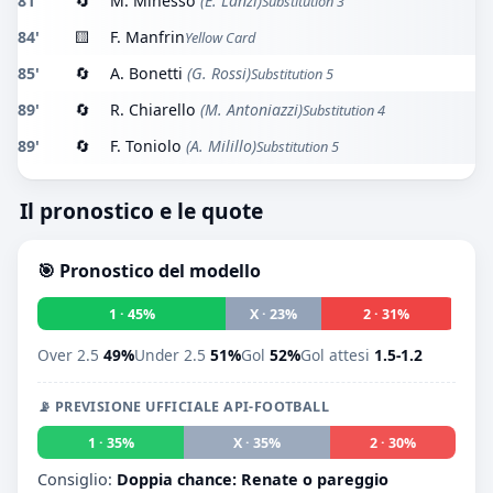
81'
🔄
M. Minesso
(E. Lanzi)
Substitution 3
84'
🟨
F. Manfrin
Yellow Card
85'
🔄
A. Bonetti
(G. Rossi)
Substitution 5
89'
🔄
R. Chiarello
(M. Antoniazzi)
Substitution 4
89'
🔄
F. Toniolo
(A. Milillo)
Substitution 5
Il pronostico e le quote
🎯 Pronostico del modello
1 · 45%
X · 23%
2 · 31%
Over 2.5
49%
Under 2.5
51%
Gol
52%
Gol attesi
1.5-1.2
📡 PREVISIONE UFFICIALE API-FOOTBALL
1 · 35%
X · 35%
2 · 30%
Consiglio:
Doppia chance: Renate o pareggio