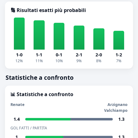
🔢 Risultati esatti più probabili
1-0
1-1
0-1
2-1
2-0
1-2
12%
11%
10%
9%
8%
7%
Statistiche a confronto
📊 Statistiche a confronto
Renate
Arzignano
Valchiampo
1.4
1.3
GOL FATTI / PARTITA
1
1.3