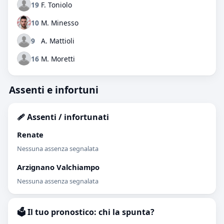
19
F. Toniolo
10
M. Minesso
9
A. Mattioli
16
M. Moretti
Assenti e infortuni
🩹 Assenti / infortunati
Renate
Nessuna assenza segnalata
Arzignano Valchiampo
Nessuna assenza segnalata
🗳️ Il tuo pronostico: chi la spunta?