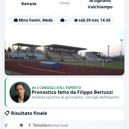
Arzignano
Finita
Renate
Valchiampo
🏟️ Mino Favini, Meda
🏟️ -
📅 sab 29 nov, 14:30
✍️ I CONSIGLI DELL'ESPERTO
Pronostico fatto da Filippo Bertuzzi
Analista sportivo & giornalista · consigli dell'esperto
📋 Risultato finale
2'
⚽
F. Toniolo
Normal Goal