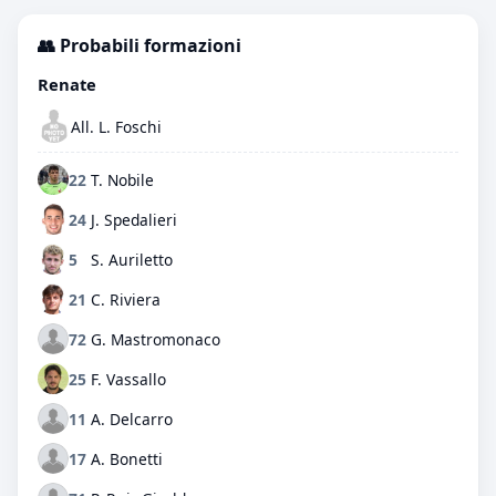
👥 Probabili formazioni
Renate
All. L. Foschi
22
T. Nobile
24
J. Spedalieri
5
S. Auriletto
21
C. Riviera
72
G. Mastromonaco
25
F. Vassallo
11
A. Delcarro
17
A. Bonetti