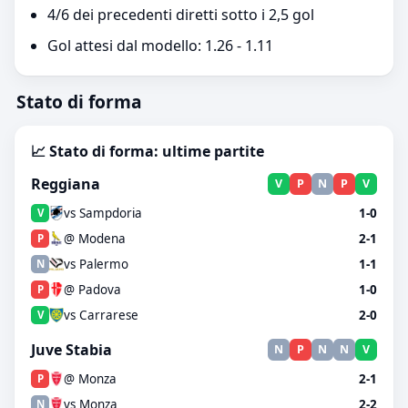
4/6 dei precedenti diretti sotto i 2,5 gol
Gol attesi dal modello: 1.26 - 1.11
Stato di forma
📈 Stato di forma: ultime partite
Reggiana
V
P
N
P
V
vs Sampdoria
1-0
V
@ Modena
2-1
P
vs Palermo
1-1
N
@ Padova
1-0
P
vs Carrarese
2-0
V
Juve Stabia
N
P
N
N
V
@ Monza
2-1
P
vs Monza
2-2
N