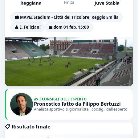
Finita
Reggiana
Juve Stabia
🏟️ MAPEI Stadium - Città del Tricolore, Reggio Emilia
👤 E. Feliciani
📅 dom 01 feb, 15:00
✍️ I CONSIGLI DELL'ESPERTO
Pronostico fatto da Filippo Bertuzzi
Analista sportivo & giornalista · consigli dell'esperto
📋 Risultato finale