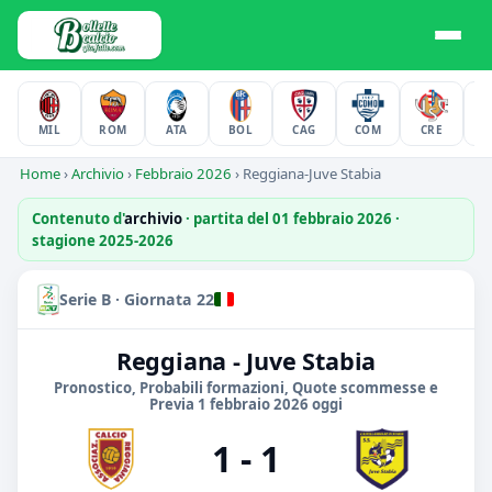
MIL
ROM
ATA
BOL
CAG
COM
CRE
F
Home
›
Archivio
›
Febbraio 2026
›
Reggiana-Juve Stabia
Contenuto d'
archivio
· partita del 01 febbraio 2026 ·
stagione 2025-2026
Serie B · Giornata 22
Reggiana - Juve Stabia
Pronostico, Probabili formazioni, Quote scommesse e
Previa 1 febbraio 2026 oggi
1 - 1