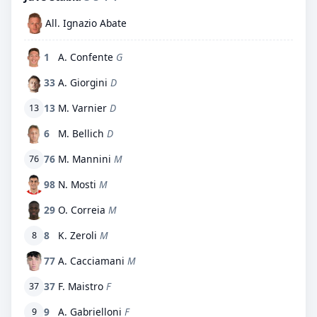
All. Ignazio Abate
1
A. Confente
G
33
A. Giorgini
D
13
M. Varnier
D
13
6
M. Bellich
D
76
M. Mannini
M
76
98
N. Mosti
M
29
O. Correia
M
8
K. Zeroli
M
8
77
A. Cacciamani
M
37
F. Maistro
F
37
9
A. Gabrielloni
F
9