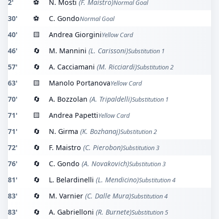
2'
⚽
N. Mosti
(F. Maistro)
Normal Goal
30'
⚽
C. Gondo
Normal Goal
40'
🟨
Andrea Giorgini
Yellow Card
46'
🔄
M. Mannini
(L. Carissoni)
Substitution 1
57'
🔄
A. Cacciamani
(M. Ricciardi)
Substitution 2
63'
🟨
Manolo Portanova
Yellow Card
70'
🔄
A. Bozzolan
(A. Tripaldelli)
Substitution 1
71'
🟨
Andrea Papetti
Yellow Card
71'
🔄
N. Girma
(K. Bozhanaj)
Substitution 2
72'
🔄
F. Maistro
(C. Pierobon)
Substitution 3
76'
🔄
C. Gondo
(A. Novakovich)
Substitution 3
81'
🔄
L. Belardinelli
(L. Mendicino)
Substitution 4
83'
🔄
M. Varnier
(C. Dalle Mura)
Substitution 4
83'
🔄
A. Gabrielloni
(R. Burnete)
Substitution 5