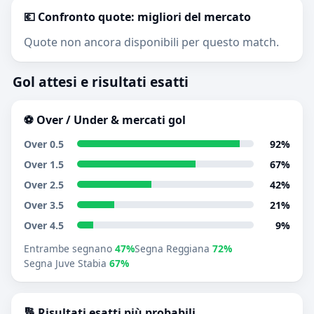
💶 Confronto quote: migliori del mercato
Quote non ancora disponibili per questo match.
Gol attesi e risultati esatti
⚽ Over / Under & mercati gol
Over 0.5
92%
Over 1.5
67%
Over 2.5
42%
Over 3.5
21%
Over 4.5
9%
Entrambe segnano
47%
Segna Reggiana
72%
Segna Juve Stabia
67%
🔢 Risultati esatti più probabili