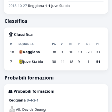
2018-10-27
Reggiana
1-1
Juve Stabia
Classifica
🏆 Classifica
#
SQUADRA
PG
V
N
P
DR
PT
18
Reggiana
38
9
10
19
-20
37
7
Juve Stabia
38
11
18
9
-1
51
Probabili formazioni
👥 Probabili formazioni
Reggiana
3-4-2-1
All. Davide Dionigi