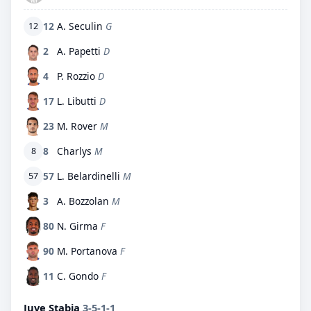
12
A. Seculin
G
12
2
A. Papetti
D
4
P. Rozzio
D
17
L. Libutti
D
23
M. Rover
M
8
Charlys
M
8
57
L. Belardinelli
M
57
3
A. Bozzolan
M
80
N. Girma
F
90
M. Portanova
F
11
C. Gondo
F
Juve Stabia
3-5-1-1