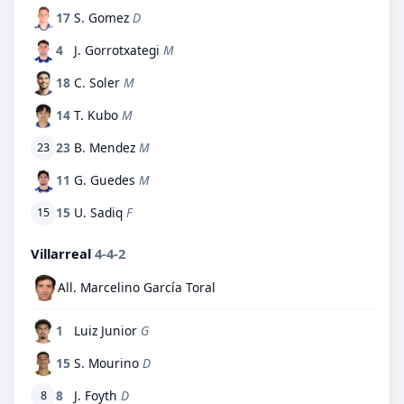
17
S. Gomez
D
4
J. Gorrotxategi
M
18
C. Soler
M
14
T. Kubo
M
23
B. Mendez
M
23
11
G. Guedes
M
15
U. Sadiq
F
15
Villarreal
4-4-2
All. Marcelino García Toral
1
Luiz Junior
G
15
S. Mourino
D
8
J. Foyth
D
8