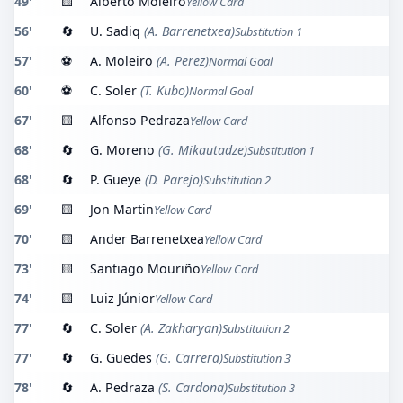
49'
🟨
Alberto Moleiro
Yellow Card
56'
🔄
U. Sadiq
(A. Barrenetxea)
Substitution 1
57'
⚽
A. Moleiro
(A. Perez)
Normal Goal
60'
⚽
C. Soler
(T. Kubo)
Normal Goal
67'
🟨
Alfonso Pedraza
Yellow Card
68'
🔄
G. Moreno
(G. Mikautadze)
Substitution 1
68'
🔄
P. Gueye
(D. Parejo)
Substitution 2
69'
🟨
Jon Martin
Yellow Card
70'
🟨
Ander Barrenetxea
Yellow Card
73'
🟨
Santiago Mouriño
Yellow Card
74'
🟨
Luiz Júnior
Yellow Card
77'
🔄
C. Soler
(A. Zakharyan)
Substitution 2
77'
🔄
G. Guedes
(G. Carrera)
Substitution 3
78'
🔄
A. Pedraza
(S. Cardona)
Substitution 3