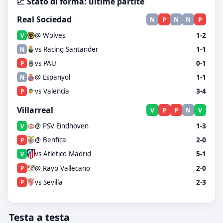
📈 Stato di forma: ultime partite
Real Sociedad
N
P
N
N
P
@ Wolves
1-2
V
vs Racing Santander
1-1
N
vs PAU
0-1
P
@ Espanyol
1-1
N
vs Valencia
3-4
P
Villarreal
V
P
P
N
V
@ PSV Eindhoven
1-3
V
@ Benfica
2-0
P
vs Atletico Madrid
5-1
V
@ Rayo Vallecano
2-0
P
vs Sevilla
2-3
P
Testa a testa