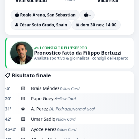
Real Sociedad
Villarreal
🏟️ Reale Arena, San Sebastian
🏟️ -
👤 César Soto Grado, Spain
📅 dom 30 nov, 14:00
✍️ I CONSIGLI DELL'ESPERTO
Pronostico fatto da Filippo Bertuzzi
Analista sportivo & giornalista · consigli dell'esperto
📋 Risultato finale
-5'
🟨
Brais Méndez
Yellow Card
20'
🟨
Pape Gueye
Yellow Card
31'
⚽
A. Perez
(A. Pedraza)
Normal Goal
42'
🟨
Umar Sadiq
Yellow Card
45+2'
🟨
Ayoze Pérez
Yellow Card