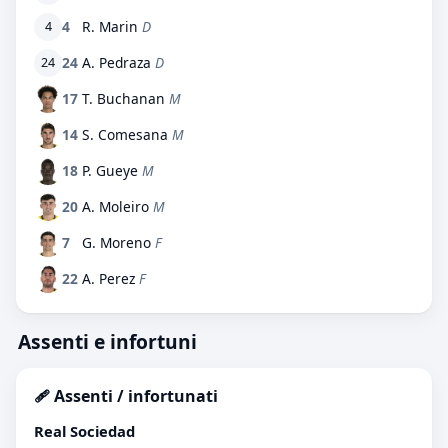
4
R. Marin
D
4
24
A. Pedraza
D
24
17
T. Buchanan
M
14
S. Comesana
M
18
P. Gueye
M
20
A. Moleiro
M
7
G. Moreno
F
22
A. Perez
F
Assenti e infortuni
🩹 Assenti / infortunati
Real Sociedad