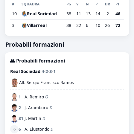
#
SQUADRA
PG
V
N
P
DR
PT
10
Real Sociedad
38
11
13
14
-2
46
3
Villarreal
38
22
6
10
26
72
Probabili formazioni
👥 Probabili formazioni
Real Sociedad
4-2-3-1
All. Sergio Francisco Ramos
1
A. Remiro
G
2
J. Aramburu
D
31
J. Martin
D
6
A. Elustondo
D
6