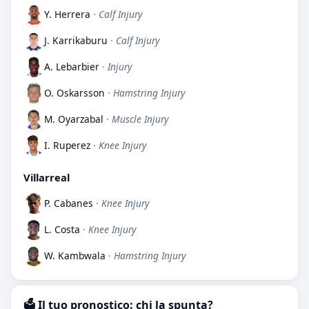
Y. Herrera
· Calf Injury
J. Karrikaburu
· Calf Injury
A. Lebarbier
· Injury
O. Oskarsson
· Hamstring Injury
M. Oyarzabal
· Muscle Injury
I. Ruperez
· Knee Injury
Villarreal
P. Cabanes
· Knee Injury
L. Costa
· Knee Injury
W. Kambwala
· Hamstring Injury
🗳️ Il tuo pronostico: chi la spunta?