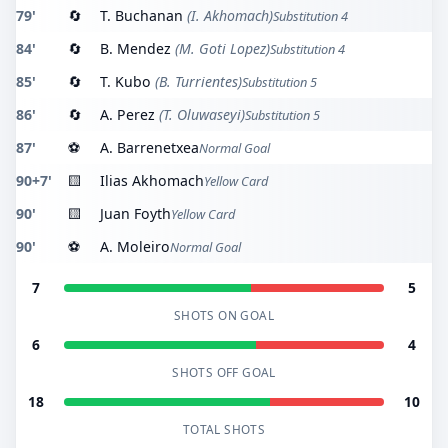
79'
🔄
T. Buchanan
(I. Akhomach)
Substitution 4
84'
🔄
B. Mendez
(M. Goti Lopez)
Substitution 4
85'
🔄
T. Kubo
(B. Turrientes)
Substitution 5
86'
🔄
A. Perez
(T. Oluwaseyi)
Substitution 5
87'
⚽
A. Barrenetxea
Normal Goal
90+7'
🟨
Ilias Akhomach
Yellow Card
90'
🟨
Juan Foyth
Yellow Card
90'
⚽
A. Moleiro
Normal Goal
7
5
SHOTS ON GOAL
6
4
SHOTS OFF GOAL
18
10
TOTAL SHOTS