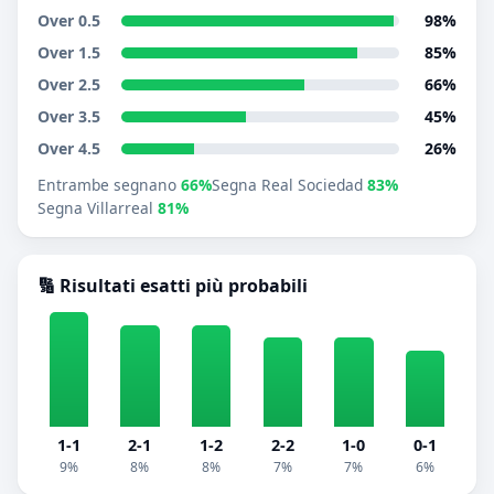
Over 0.5
98%
Over 1.5
85%
Over 2.5
66%
Over 3.5
45%
Over 4.5
26%
Entrambe segnano
66%
Segna Real Sociedad
83%
Segna Villarreal
81%
🔢 Risultati esatti più probabili
1-1
2-1
1-2
2-2
1-0
0-1
9%
8%
8%
7%
7%
6%