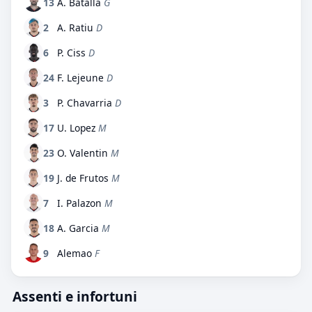
13
A. Batalla
G
2
A. Ratiu
D
6
P. Ciss
D
24
F. Lejeune
D
3
P. Chavarria
D
17
U. Lopez
M
23
O. Valentin
M
19
J. de Frutos
M
7
I. Palazon
M
18
A. Garcia
M
9
Alemao
F
Assenti e infortuni