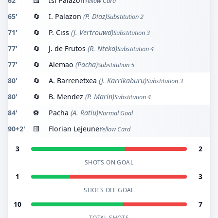
62'
🟨
Isi Palazón
Yellow Card
65'
🔄
I. Palazon
(P. Diaz)
Substitution 2
71'
🔄
P. Ciss
(J. Vertrouwd)
Substitution 3
77'
🔄
J. de Frutos
(R. Nteka)
Substitution 4
77'
🔄
Alemao
(Pacha)
Substitution 5
80'
🔄
A. Barrenetxea
(J. Karrikaburu)
Substitution 3
80'
🔄
B. Mendez
(P. Marin)
Substitution 4
84'
⚽
Pacha
(A. Ratiu)
Normal Goal
90+2'
🟨
Florian Lejeune
Yellow Card
3
2
SHOTS ON GOAL
1
3
SHOTS OFF GOAL
10
7
TOTAL SHOTS