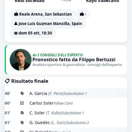
Real Sociedad
Rayo Vallecano
🏟️ Reale Arena, San Sebastian
🏟️ -
👤 Jose Luis Guzman Mansilla, Spain
📅 dom 05 ott, 18:30
✍️ I CONSIGLI DELL'ESPERTO
Pronostico fatto da Filippo Bertuzzi
Analista sportivo & giornalista · consigli dell'esperto
📋 Risultato finale
46'
🔄
A. Garcia
(F. Perez)
Substitution 1
60'
🟨
Carlos Soler
Yellow Card
61'
🔄
C. Soler
(T. Kubo)
Substitution 1
61'
🔄
G. Guedes
(L. Sucic)
Substitution 2