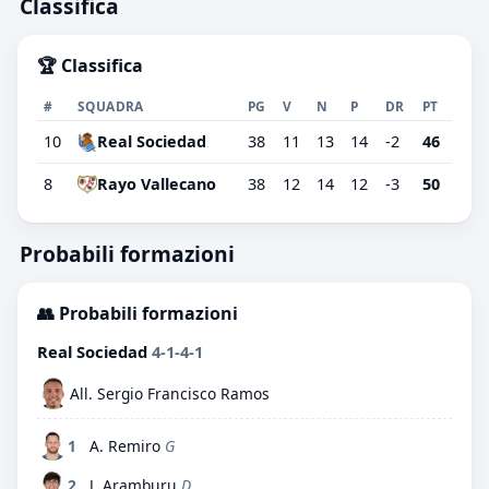
Classifica
🏆 Classifica
#
SQUADRA
PG
V
N
P
DR
PT
10
Real Sociedad
38
11
13
14
-2
46
8
Rayo Vallecano
38
12
14
12
-3
50
Probabili formazioni
👥 Probabili formazioni
Real Sociedad
4-1-4-1
All. Sergio Francisco Ramos
1
A. Remiro
G
2
J. Aramburu
D