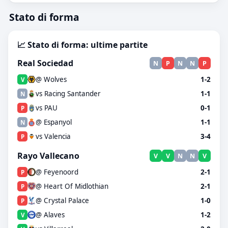
Stato di forma
📈 Stato di forma: ultime partite
Real Sociedad
N
P
N
N
P
@ Wolves
1-2
V
vs Racing Santander
1-1
N
vs PAU
0-1
P
@ Espanyol
1-1
N
vs Valencia
3-4
P
Rayo Vallecano
V
V
N
N
V
@ Feyenoord
2-1
P
@ Heart Of Midlothian
2-1
P
@ Crystal Palace
1-0
P
@ Alaves
1-2
V