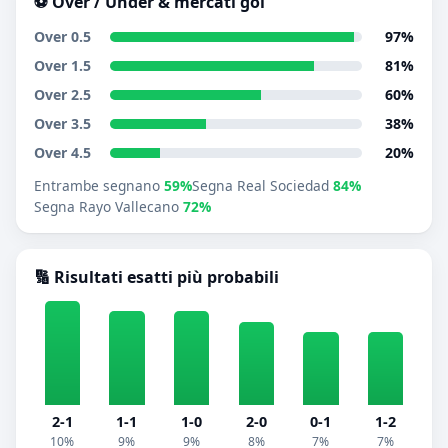
⚽ Over / Under & mercati gol
Over 0.5
97%
Over 1.5
81%
Over 2.5
60%
Over 3.5
38%
Over 4.5
20%
Entrambe segnano
59%
Segna Real Sociedad
84%
Segna Rayo Vallecano
72%
🔢 Risultati esatti più probabili
2-1
1-1
1-0
2-0
0-1
1-2
10%
9%
9%
8%
7%
7%