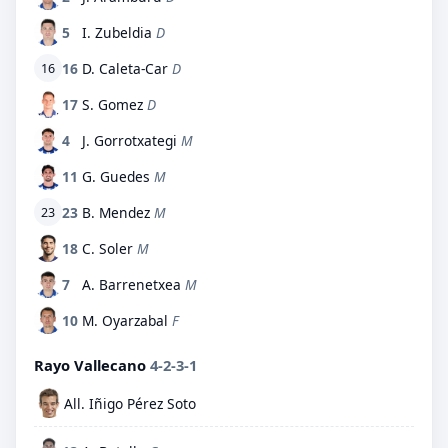
5
I. Zubeldia
D
16
D. Caleta-Car
D
16
17
S. Gomez
D
4
J. Gorrotxategi
M
11
G. Guedes
M
23
B. Mendez
M
23
18
C. Soler
M
7
A. Barrenetxea
M
10
M. Oyarzabal
F
Rayo Vallecano
4-2-3-1
All. Iñigo Pérez Soto