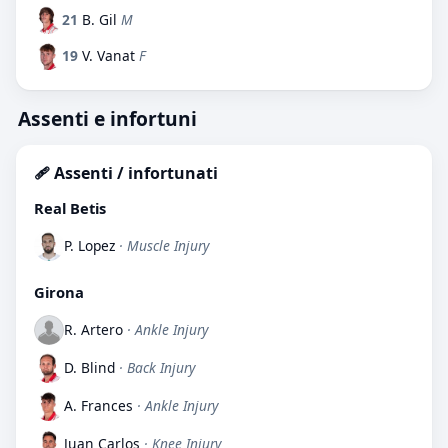
21
B. Gil
M
19
V. Vanat
F
Assenti e infortuni
🩹 Assenti / infortunati
Real Betis
P. Lopez
· Muscle Injury
Girona
R. Artero
· Ankle Injury
D. Blind
· Back Injury
A. Frances
· Ankle Injury
Juan Carlos
· Knee Injury