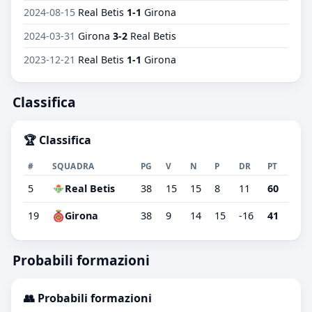
2024-08-15
Real Betis
1-1
Girona
2024-03-31
Girona
3-2
Real Betis
2023-12-21
Real Betis
1-1
Girona
Classifica
🏆 Classifica
#
SQUADRA
PG
V
N
P
DR
PT
5
Real Betis
38
15
15
8
11
60
19
Girona
38
9
14
15
-16
41
Probabili formazioni
👥 Probabili formazioni