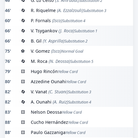
46'
🔄
G. Lo Celso
(S. Amrabat)
Substitution 2
46'
🔄
R. Riquelme
(A. Ezzalzouli)
Substitution 3
60'
🔄
P. Fornals
(Isco)
Substitution 4
66'
🔄
V. Tsygankov
(J. Roca)
Substitution 1
66'
🔄
B. Gil
(Y. Asprilla)
Substitution 2
75'
⚽
V. Gomez
(Isco)
Normal Goal
76'
🔄
M. Roca
(N. Deossa)
Substitution 5
79'
🟨
Hugo Rincón
Yellow Card
80'
🟨
Azzedine Ounahi
Yellow Card
82'
🔄
V. Vanat
(C. Stuani)
Substitution 3
82'
🔄
A. Ounahi
(A. Ruiz)
Substitution 4
83'
🟨
Nelson Deossa
Yellow Card
88'
🟨
Cucho Hernández
Yellow Card
88'
🟨
Paulo Gazzaniga
Yellow Card