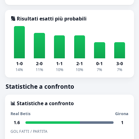
🔢 Risultati esatti più probabili
1-0
2-0
1-1
2-1
0-1
3-0
14%
11%
10%
10%
7%
7%
Statistiche a confronto
📊 Statistiche a confronto
Real Betis
Girona
1.6
1
GOL FATTI / PARTITA