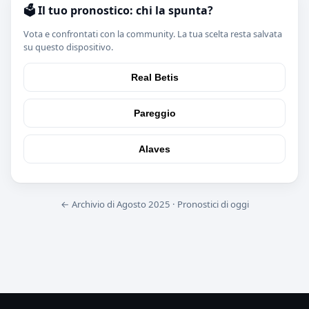
🗳️ Il tuo pronostico: chi la spunta?
Vota e confrontati con la community. La tua scelta resta salvata
su questo dispositivo.
Real Betis
Pareggio
Alaves
← Archivio di Agosto 2025
·
Pronostici di oggi