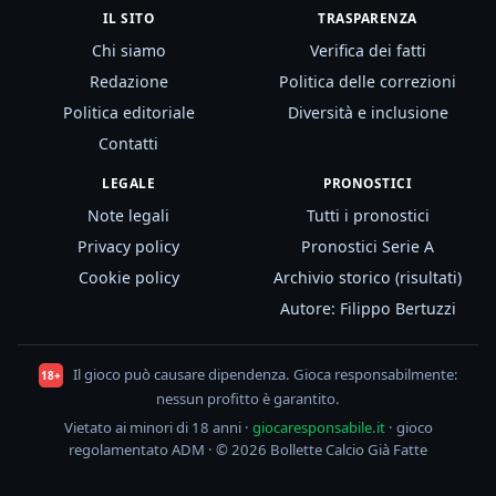
IL SITO
TRASPARENZA
Chi siamo
Verifica dei fatti
Redazione
Politica delle correzioni
Politica editoriale
Diversità e inclusione
Contatti
LEGALE
PRONOSTICI
Note legali
Tutti i pronostici
Privacy policy
Pronostici Serie A
Cookie policy
Archivio storico (risultati)
Autore: Filippo Bertuzzi
Il gioco può causare dipendenza. Gioca responsabilmente:
18+
nessun profitto è garantito.
Vietato ai minori di 18 anni ·
giocaresponsabile.it
· gioco
regolamentato ADM · © 2026 Bollette Calcio Già Fatte