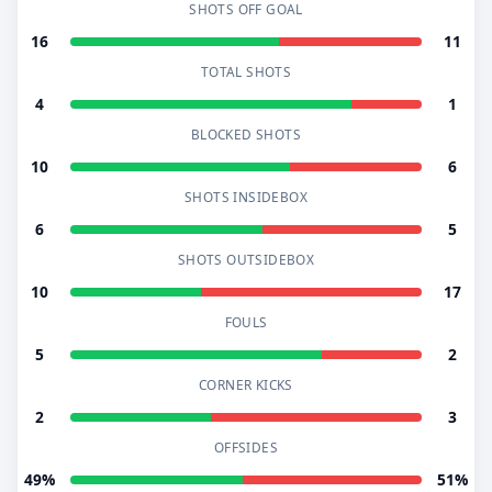
SHOTS OFF GOAL
16
11
TOTAL SHOTS
4
1
BLOCKED SHOTS
10
6
SHOTS INSIDEBOX
6
5
SHOTS OUTSIDEBOX
10
17
FOULS
5
2
CORNER KICKS
2
3
OFFSIDES
49%
51%