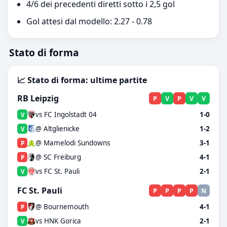
4/6 dei precedenti diretti sotto i 2,5 gol
Gol attesi dal modello: 2.27 - 0.78
Stato di forma
📈 Stato di forma: ultime partite
RB Leipzig
P
V
P
V
V
vs FC Ingolstadt 04
1-0
V
@ Altglienicke
1-2
V
@ Mamelodi Sundowns
3-1
P
@ SC Freiburg
4-1
P
vs FC St. Pauli
2-1
V
FC St. Pauli
P
P
P
P
N
@ Bournemouth
4-1
P
vs HNK Gorica
2-1
V