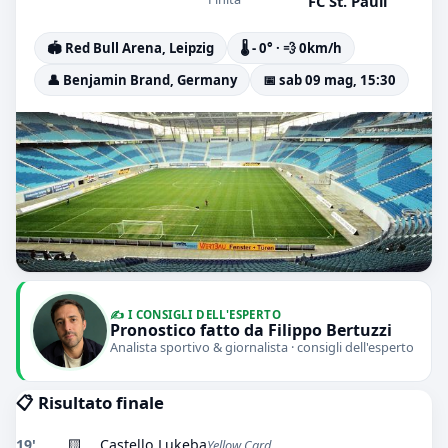
FC St. Pauli
🏟️ Red Bull Arena, Leipzig
🌡️ - 0° · 💨 0km/h
👤 Benjamin Brand, Germany
📅 sab 09 mag, 15:30
✍️ I CONSIGLI DELL'ESPERTO
Pronostico fatto da Filippo Bertuzzi
Analista sportivo & giornalista · consigli dell'esperto
📋 Risultato finale
19'
🟨
Castello Lukeba
Yellow Card