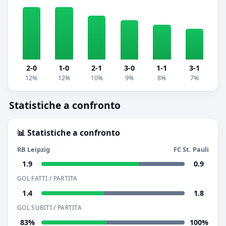
2-0
1-0
2-1
3-0
1-1
3-1
12%
12%
10%
9%
8%
7%
Statistiche a confronto
📊 Statistiche a confronto
RB Leipzig
FC St. Pauli
1.9
0.9
GOL FATTI / PARTITA
1.4
1.8
GOL SUBITI / PARTITA
83%
100%