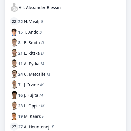
All. Alexander Blessin
22
N. Vasilj
G
22
15
T. Ando
D
8
E. Smith
D
21
L. Ritzka
D
11
A. Pyrka
M
24
C. Metcalfe
M
7
J. Irvine
M
16
J. Fujita
M
23
L. Oppie
M
19
M. Kaars
F
27
A. Hountondji
F
27