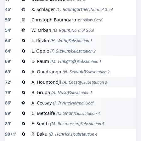
45'
⚽
X. Schlager
(C. Baumgartner)
Normal Goal
50'
🟨
Christoph Baumgartner
Yellow Card
54'
⚽
W. Orban
(D. Raum)
Normal Goal
64'
🔄
L. Ritzka
(H. Wahl)
Substitution 1
64'
🔄
L. Oppie
(F. Stevens)
Substitution 2
69'
🔄
D. Raum
(M. Finkgrafe)
Substitution 1
69'
🔄
A. Ouedraogo
(N. Seiwald)
Substitution 2
72'
🔄
A. Hountondji
(A. Ceesay)
Substitution 3
79'
🔄
B. Gruda
(A. Nusa)
Substitution 3
86'
⚽
A. Ceesay
(J. Irvine)
Normal Goal
89'
🔄
C. Metcalfe
(D. Sinani)
Substitution 4
89'
🔄
E. Smith
(M. Rasmussen)
Substitution 5
90+1'
🔄
R. Baku
(B. Henrichs)
Substitution 4