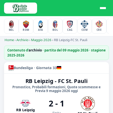
MIL
ROM
ATA
BOL
CAG
COM
CRE
F
Home
›
Archivio
›
Maggio 2026
›
RB Leipzig-FC St. Pauli
Contenuto d'
archivio
· partita del 09 maggio 2026 · stagione
2025-2026
Bundesliga · Giornata 33
RB Leipzig - FC St. Pauli
Pronostico, Probabili formazioni, Quote scommesse e
Previa 9 maggio 2026 oggi
2 - 1
RB Leipzig
Finita