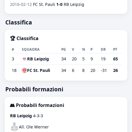
2016-02-12
FC St. Pauli
1-0
RB Leipzig
Classifica
🏆 Classifica
#
SQUADRA
PG
V
N
P
DR
PT
3
RB Leipzig
34
20
5
9
19
65
18
FC St. Pauli
34
6
8
20
-31
26
Probabili formazioni
👥 Probabili formazioni
RB Leipzig
4-3-3
All. Ole Werner