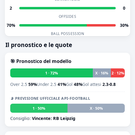
2
0
OFFSIDES
70%
30%
BALL POSSESSION
Il pronostico e le quote
🎯 Pronostico del modello
1 · 72%
X · 16%
2 · 12%
Over 2.5
59%
Under 2.5
41%
Gol
48%
Gol attesi
2.3-0.8
📡 PREVISIONE UFFICIALE API-FOOTBALL
1 · 50%
X · 50%
2 · 0
Consiglio:
Vincente: RB Leipzig