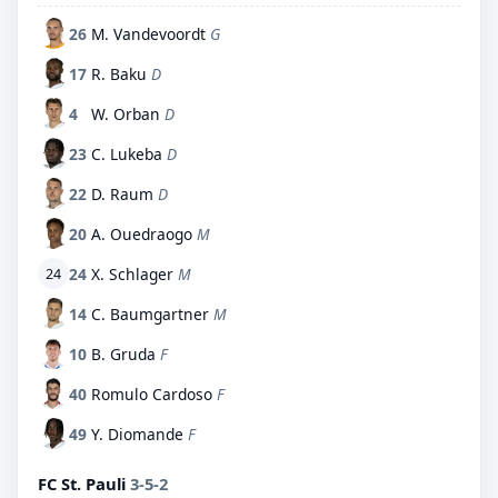
26
M. Vandevoordt
G
17
R. Baku
D
4
W. Orban
D
23
C. Lukeba
D
22
D. Raum
D
20
A. Ouedraogo
M
24
X. Schlager
M
24
14
C. Baumgartner
M
10
B. Gruda
F
40
Romulo Cardoso
F
49
Y. Diomande
F
FC St. Pauli
3-5-2