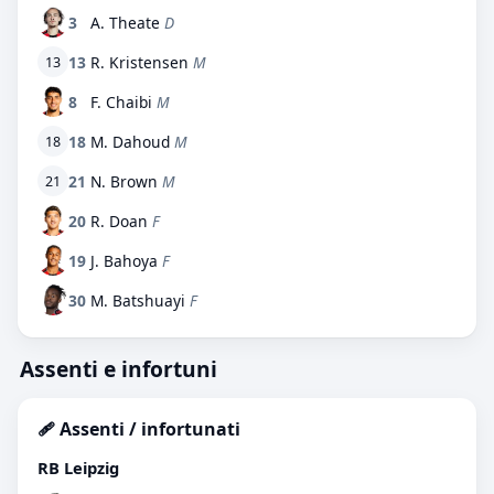
3
A. Theate
D
13
R. Kristensen
M
13
8
F. Chaibi
M
18
M. Dahoud
M
18
21
N. Brown
M
21
20
R. Doan
F
19
J. Bahoya
F
30
M. Batshuayi
F
Assenti e infortuni
🩹 Assenti / infortunati
RB Leipzig