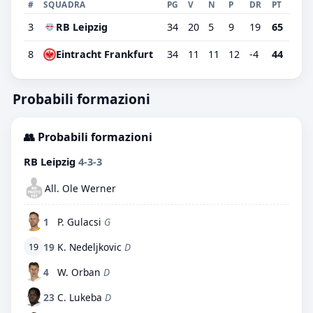
#
SQUADRA
PG
V
N
P
DR
PT
3
RB Leipzig
34
20
5
9
19
65
8
Eintracht Frankfurt
34
11
11
12
-4
44
Probabili formazioni
👥 Probabili formazioni
RB Leipzig
4-3-3
All. Ole Werner
1
P. Gulacsi
G
19
K. Nedeljkovic
D
19
4
W. Orban
D
23
C. Lukeba
D