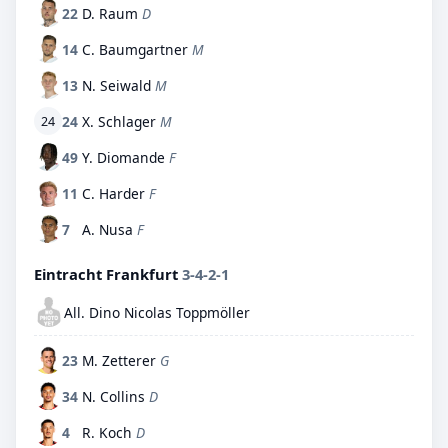
22
D. Raum
D
14
C. Baumgartner
M
13
N. Seiwald
M
24
X. Schlager
M
24
49
Y. Diomande
F
11
C. Harder
F
7
A. Nusa
F
Eintracht Frankfurt
3-4-2-1
All. Dino Nicolas Toppmöller
23
M. Zetterer
G
34
N. Collins
D
4
R. Koch
D