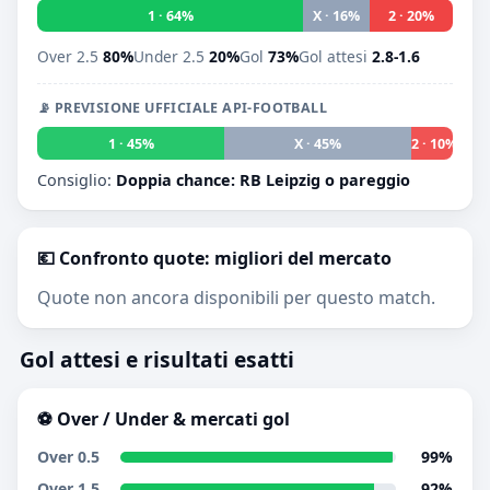
1 · 64%
X · 16%
2 · 20%
Over 2.5
80%
Under 2.5
20%
Gol
73%
Gol attesi
2.8-1.6
📡 PREVISIONE UFFICIALE API-FOOTBALL
1 · 45%
X · 45%
2 · 10%
Consiglio:
Doppia chance: RB Leipzig o pareggio
💶 Confronto quote: migliori del mercato
Quote non ancora disponibili per questo match.
Gol attesi e risultati esatti
⚽ Over / Under & mercati gol
Over 0.5
99%
Over 1.5
92%