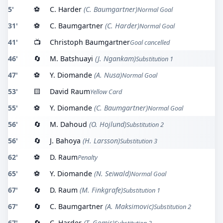
5'
⚽
C. Harder
(C. Baumgartner)
Normal Goal
31'
⚽
C. Baumgartner
(C. Harder)
Normal Goal
41'
📺
Christoph Baumgartner
Goal cancelled
46'
🔄
M. Batshuayi
(J. Ngankam)
Substitution 1
47'
⚽
Y. Diomande
(A. Nusa)
Normal Goal
53'
🟨
David Raum
Yellow Card
55'
⚽
Y. Diomande
(C. Baumgartner)
Normal Goal
56'
🔄
M. Dahoud
(O. Hojlund)
Substitution 2
56'
🔄
J. Bahoya
(H. Larsson)
Substitution 3
62'
⚽
D. Raum
Penalty
65'
⚽
Y. Diomande
(N. Seiwald)
Normal Goal
67'
🔄
D. Raum
(M. Finkgrafe)
Substitution 1
67'
🔄
C. Baumgartner
(A. Maksimovic)
Substitution 2
67'
🔄
C. Harder
(T. Gomis)