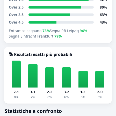
Over 2.5
80%
Over 3.5
63%
Over 4.5
43%
Entrambe segnano
73%
Segna RB Leipzig
94%
Segna Eintracht Frankfurt
79%
🔢 Risultati esatti più probabili
2-1
3-1
2-2
3-2
1-1
2-0
8%
7%
6%
6%
5%
5%
Statistiche a confronto