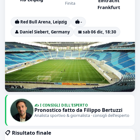
Eintracht
Finita
Frankfurt
🏟️ Red Bull Arena, Leipzig
🏟️ -
👤 Daniel Siebert, Germany
📅 sab 06 dic, 18:30
✍️ I CONSIGLI DELL'ESPERTO
Pronostico fatto da Filippo Bertuzzi
Analista sportivo & giornalista · consigli dell'esperto
📋 Risultato finale