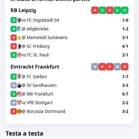
RB Leipzig
P
V
P
V
V
vs FC Ingolstadt 04
1-0
V
@ Altglienicke
1-2
V
@ Mamelodi Sundowns
3-1
P
@ SC Freiburg
4-1
P
vs FC St. Pauli
2-1
V
Eintracht Frankfurt
N
P
P
N
P
@ FC Gießen
1-7
V
@ SV Sandhausen
3-3
N
@ RW Frankfurt
0-7
V
vs VfB Stuttgart
2-2
N
@ Borussia Dortmund
3-2
P
Testa a testa