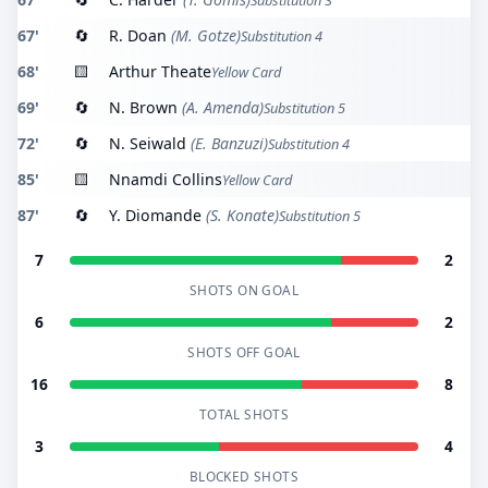
Substitution 3
67'
🔄
R. Doan
(M. Gotze)
Substitution 4
68'
🟨
Arthur Theate
Yellow Card
69'
🔄
N. Brown
(A. Amenda)
Substitution 5
72'
🔄
N. Seiwald
(E. Banzuzi)
Substitution 4
85'
🟨
Nnamdi Collins
Yellow Card
87'
🔄
Y. Diomande
(S. Konate)
Substitution 5
7
2
SHOTS ON GOAL
6
2
SHOTS OFF GOAL
16
8
TOTAL SHOTS
3
4
BLOCKED SHOTS