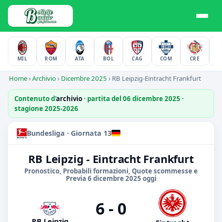
MIL
ROM
ATA
BOL
CAG
COM
CRE
F
Home
›
Archivio
›
Dicembre 2025
›
RB Leipzig-Eintracht Frankfurt
Contenuto d'
archivio
· partita del 06 dicembre 2025 ·
stagione 2025-2026
Bundesliga · Giornata 13
RB Leipzig - Eintracht Frankfurt
Pronostico, Probabili formazioni, Quote scommesse e
Previa 6 dicembre 2025 oggi
6 - 0
RB Leipzig