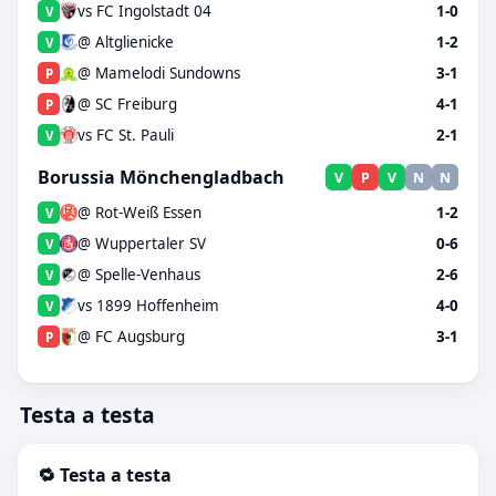
vs FC Ingolstadt 04
1-0
V
@ Altglienicke
1-2
V
@ Mamelodi Sundowns
3-1
P
@ SC Freiburg
4-1
P
vs FC St. Pauli
2-1
V
Borussia Mönchengladbach
V
P
V
N
N
@ Rot-Weiß Essen
1-2
V
@ Wuppertaler SV
0-6
V
@ Spelle-Venhaus
2-6
V
vs 1899 Hoffenheim
4-0
V
@ FC Augsburg
3-1
P
Testa a testa
🔁 Testa a testa