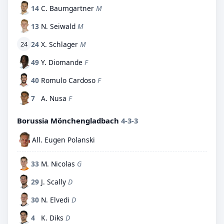
14
C. Baumgartner
M
13
N. Seiwald
M
24
X. Schlager
M
24
49
Y. Diomande
F
40
Romulo Cardoso
F
7
A. Nusa
F
Borussia Mönchengladbach
4-3-3
All. Eugen Polanski
33
M. Nicolas
G
29
J. Scally
D
30
N. Elvedi
D
4
K. Diks
D