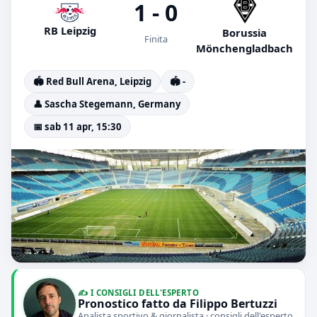
1 - 0
RB Leipzig
Borussia
Finita
Mönchengladbach
🏟️ Red Bull Arena, Leipzig
🏟️ -
👤 Sascha Stegemann, Germany
📅 sab 11 apr, 15:30
✍️ I CONSIGLI DELL'ESPERTO
Pronostico fatto da Filippo Bertuzzi
Analista sportivo & giornalista · consigli dell'esperto