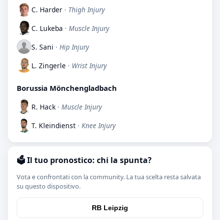
C. Harder
· Thigh Injury
C. Lukeba
· Muscle Injury
S. Sani
· Hip Injury
L. Zingerle
· Wrist Injury
Borussia Mönchengladbach
R. Hack
· Muscle Injury
T. Kleindienst
· Knee Injury
🗳️ Il tuo pronostico: chi la spunta?
Vota e confrontati con la community. La tua scelta resta salvata
su questo dispositivo.
RB Leipzig