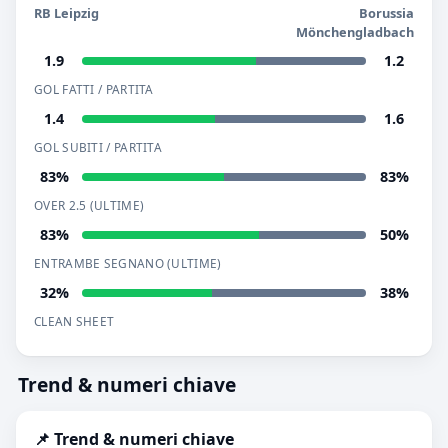
RB Leipzig
Borussia
Mönchengladbach
1.9
1.2
GOL FATTI / PARTITA
1.4
1.6
GOL SUBITI / PARTITA
83%
83%
OVER 2.5 (ULTIME)
83%
50%
ENTRAMBE SEGNANO (ULTIME)
32%
38%
CLEAN SHEET
Trend & numeri chiave
📌 Trend & numeri chiave