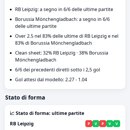
RB Leipzig: a segno in 6/6 delle ultime partite
Borussia Mönchengladbach: a segno in 6/6
delle ultime partite
Over 2.5 nel 83% delle ultime di RB Leipzig e nel
83% di Borussia Mönchengladbach
Clean sheet: 32% RB Leipzig · 38% Borussia
Mönchengladbach
6/6 dei precedenti diretti sotto i 2,5 gol
Gol attesi dal modello: 2.27 - 1.04
Stato di forma
📈 Stato di forma: ultime partite
RB Leipzig
P
V
P
V
V