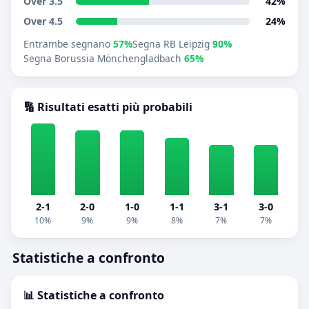
Over 3.5
42%
Over 4.5
24%
Entrambe segnano
57%
Segna RB Leipzig
90%
Segna Borussia Mönchengladbach
65%
🔢 Risultati esatti più probabili
2-1
2-0
1-0
1-1
3-1
3-0
10%
9%
9%
8%
7%
7%
Statistiche a confronto
📊 Statistiche a confronto