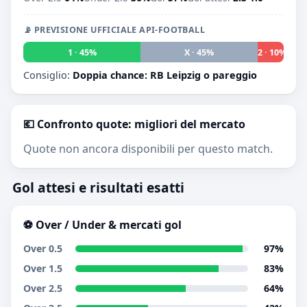
📡 PREVISIONE UFFICIALE API-FOOTBALL
1 · 45%
X · 45%
2 · 10%
Consiglio:
Doppia chance: RB Leipzig o pareggio
💶 Confronto quote: migliori del mercato
Quote non ancora disponibili per questo match.
Gol attesi e risultati esatti
⚽ Over / Under & mercati gol
Over 0.5
97%
Over 1.5
83%
Over 2.5
64%