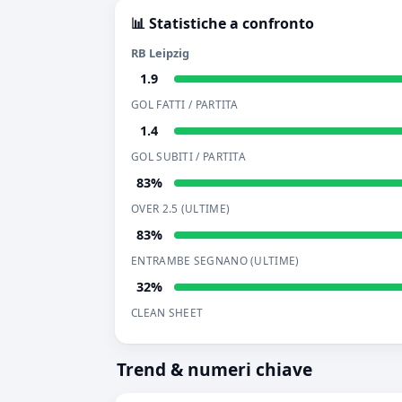
📊 Statistiche a confronto
RB Leipzig
1.9
GOL FATTI / PARTITA
1.4
GOL SUBITI / PARTITA
83%
OVER 2.5 (ULTIME)
83%
ENTRAMBE SEGNANO (ULTIME)
32%
CLEAN SHEET
Trend & numeri chiave