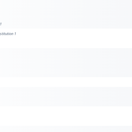
 1
stitution 1