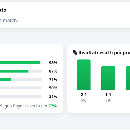
ato
o match.
🔢 Risultati esatti più pr
98%
87%
71%
50%
2-1
1-1
31%
9%
7%
Segna Bayer Leverkusen
77%