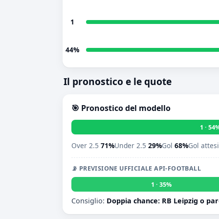
1
44%
Il pronostico e le quote
🎯 Pronostico del modello
1 · 54
Over 2.5
71%
Under 2.5
29%
Gol
68%
Gol attes
📡 PREVISIONE UFFICIALE API-FOOTBALL
1 · 35%
Consiglio:
Doppia chance: RB Leipzig o pa