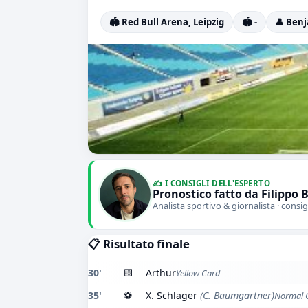
🏟️ Red Bull Arena, Leipzig
🏟️ -
👤 Ben
✍️ I CONSIGLI DELL'ESPERTO
Pronostico fatto da Filippo 
Analista sportivo & giornalista · consig
📋 Risultato finale
30'
🟨
Arthur
Yellow Card
35'
⚽
X. Schlager
(C. Baumgartner)
Normal 