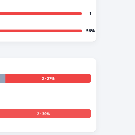
1
56%
2 · 27%
2 · 30%