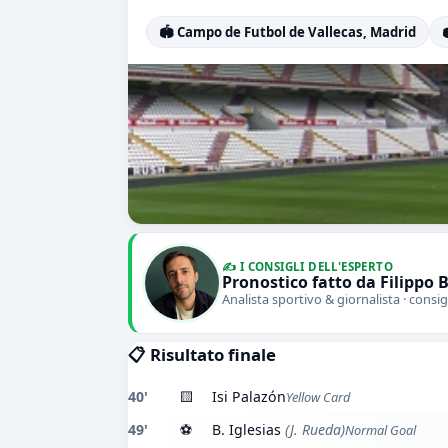
🏟️ Campo de Futbol de Vallecas, Madrid

✍️ I CONSIGLI DELL'ESPERTO
Pronostico fatto da Filippo 
Analista sportivo & giornalista · consig
📋 Risultato finale
40'
🟨
Isi Palazón
Yellow Card
49'
⚽
B. Iglesias
(J. Rueda)
Normal Goal