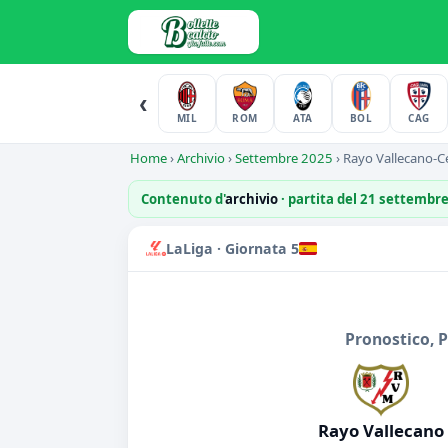
‹
MIL
ROM
ATA
BOL
CAG
Home
›
Archivio
›
Settembre 2025
›
Rayo Vallecano-Ce
Contenuto d'
archivio
· partita del 21 settembr
LaLiga · Giornata 5
Pronostico, 
Rayo Vallecano