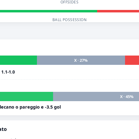
OFFSIDES
BALL POSSESSION
X · 27%
i
1.1-1.0
X · 45%
ecano o pareggio e -3.5 gol
ato