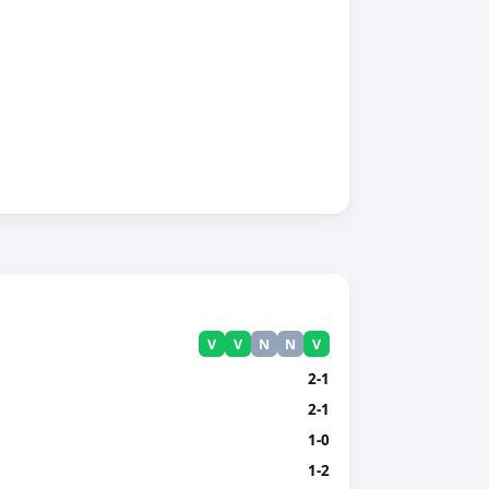
V
V
N
N
V
2-1
2-1
1-0
1-2