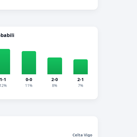
obabili
1-1
0-0
2-0
2-1
12%
11%
8%
7%
Celta Vigo