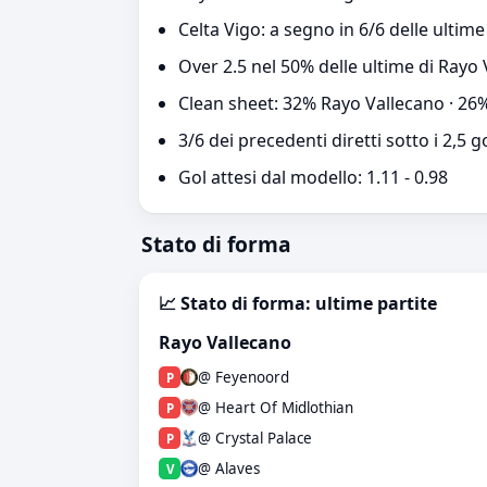
Celta Vigo: a segno in 6/6 delle ultime
Over 2.5 nel 50% delle ultime di Rayo 
Clean sheet: 32% Rayo Vallecano · 26%
3/6 dei precedenti diretti sotto i 2,5 g
Gol attesi dal modello: 1.11 - 0.98
Stato di forma
📈 Stato di forma: ultime partite
Rayo Vallecano
@ Feyenoord
P
@ Heart Of Midlothian
P
@ Crystal Palace
P
@ Alaves
V