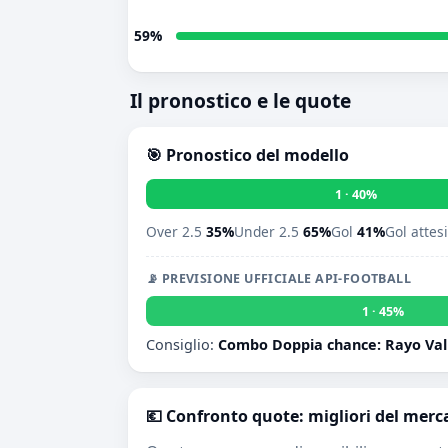
59%
Il pronostico e le quote
🎯 Pronostico del modello
1 · 40%
Over 2.5
35%
Under 2.5
65%
Gol
41%
Gol attes
📡 PREVISIONE UFFICIALE API-FOOTBALL
1 · 45%
Consiglio:
Combo Doppia chance: Rayo Vall
💶 Confronto quote: migliori del merc