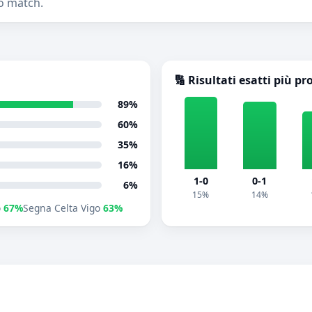
o match.
🔢 Risultati esatti più pr
89%
60%
35%
16%
1-0
0-1
6%
15%
14%
o
67%
Segna Celta Vigo
63%