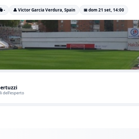
️ -
👤 Victor Garcia Verdura, Spain
📅 dom 21 set, 14:00
Bertuzzi
li dell'esperto