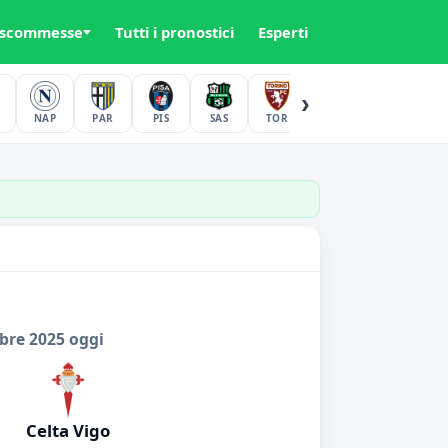
 scommesse
Tutti i pronostici
Esperti
›
NAP
PAR
PIS
SAS
TOR
UDI
VER
bre 2025 oggi
Celta Vigo