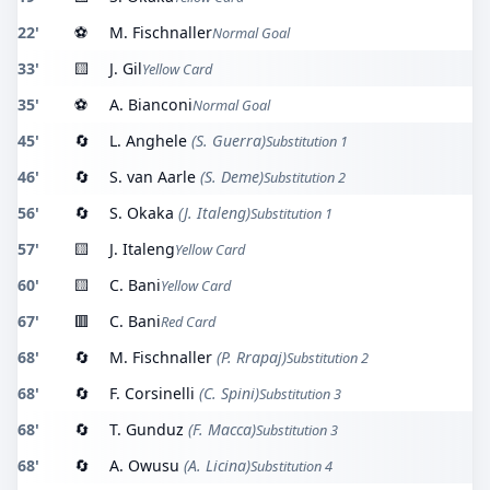
22'
⚽
M. Fischnaller
Normal Goal
33'
🟨
J. Gil
Yellow Card
35'
⚽
A. Bianconi
Normal Goal
45'
🔄
L. Anghele
(S. Guerra)
Substitution 1
46'
🔄
S. van Aarle
(S. Deme)
Substitution 2
56'
🔄
S. Okaka
(J. Italeng)
Substitution 1
57'
🟨
J. Italeng
Yellow Card
60'
🟨
C. Bani
Yellow Card
67'
🟥
C. Bani
Red Card
68'
🔄
M. Fischnaller
(P. Rrapaj)
Substitution 2
68'
🔄
F. Corsinelli
(C. Spini)
Substitution 3
68'
🔄
T. Gunduz
(F. Macca)
Substitution 3
68'
🔄
A. Owusu
(A. Licina)
Substitution 4