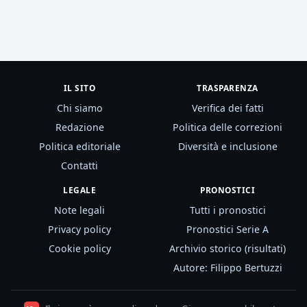
IL SITO
TRASPARENZA
Chi siamo
Verifica dei fatti
Redazione
Politica delle correzioni
Politica editoriale
Diversità e inclusione
Contatti
LEGALE
PRONOSTICI
Note legali
Tutti i pronostici
Privacy policy
Pronostici Serie A
Cookie policy
Archivio storico (risultati)
Autore: Filippo Bertuzzi