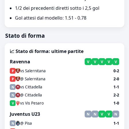
1/2 dei precedenti diretti sotto i 2,5 gol
Gol attesi dal modello: 1.51 - 0.78
Stato di forma
📈 Stato di forma: ultime partite
Ravenna
V
V
V
V
V
vs Salernitana
0-2
P
@ Salernitana
2-0
P
vs Cittadella
1-1
N
@ Cittadella
2-2
N
vs Vis Pesaro
1-0
V
Juventus U23
N
N
V
V
N
@ Pisa
1-1
N