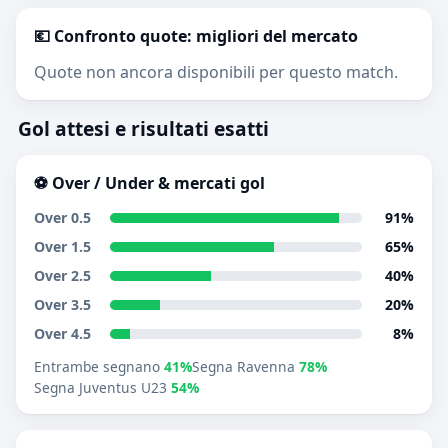
💶 Confronto quote: migliori del mercato
Quote non ancora disponibili per questo match.
Gol attesi e risultati esatti
⚽ Over / Under & mercati gol
Over 0.5
91%
Over 1.5
65%
Over 2.5
40%
Over 3.5
20%
Over 4.5
8%
Entrambe segnano
41%
Segna Ravenna
78%
Segna Juventus U23
54%