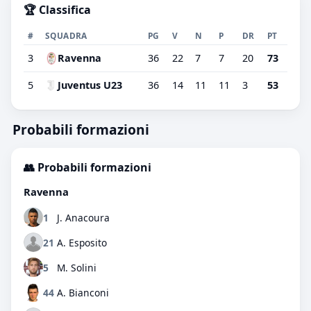
🏆 Classifica
#
SQUADRA
PG
V
N
P
DR
PT
3
Ravenna
36
22
7
7
20
73
5
Juventus U23
36
14
11
11
3
53
Probabili formazioni
👥 Probabili formazioni
Ravenna
1
J. Anacoura
21
A. Esposito
5
M. Solini
44
A. Bianconi