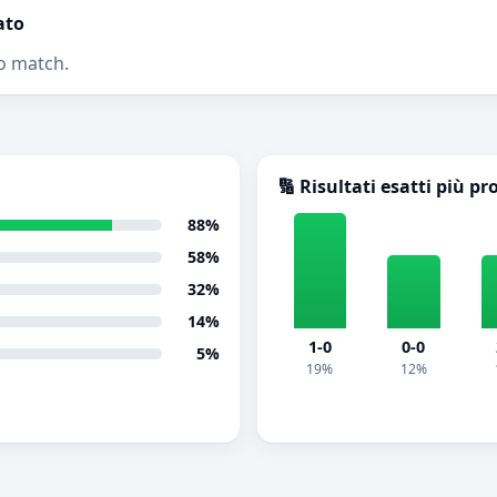
ato
o match.
🔢 Risultati esatti più pr
88%
58%
32%
14%
1-0
0-0
5%
19%
12%