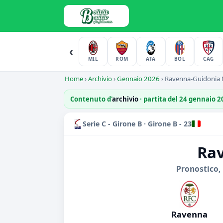
‹
MIL
ROM
ATA
BOL
CAG
Home
›
Archivio
›
Gennaio 2026
›
Ravenna-Guidonia 
Contenuto d'
archivio
· partita del 24 gennaio 
Serie C - Girone B · Girone B - 23
Rav
Pronostico,
Ravenna