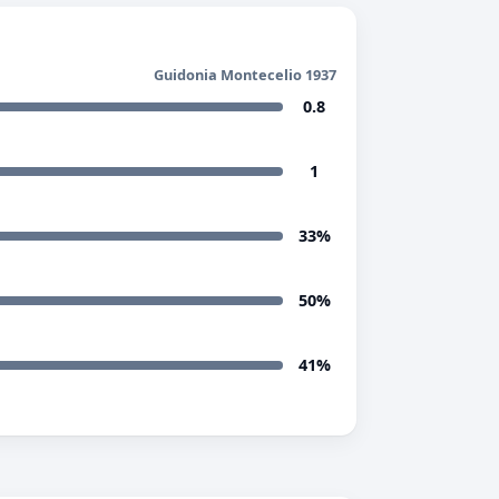
Guidonia Montecelio 1937
0.8
1
33%
50%
41%