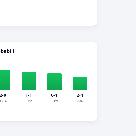
obabili
2-0
1-1
0-1
2-1
12%
11%
10%
8%