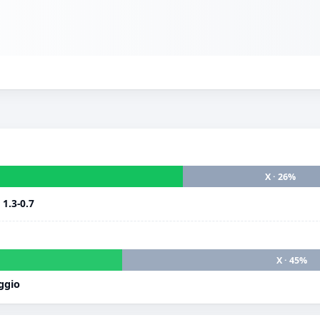
X · 26%
i
1.3-0.7
X · 45%
ggio