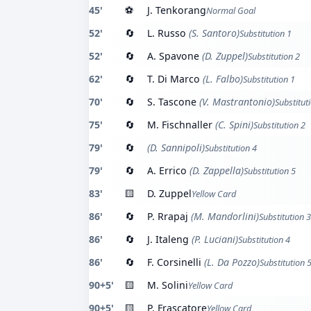
45'
⚽
J. Tenkorang
Normal Goal
52'
🔄
L. Russo
(S. Santoro)
Substitution 1
52'
🔄
A. Spavone
(D. Zuppel)
Substitution 2
62'
🔄
T. Di Marco
(L. Falbo)
Substitution 1
70'
🔄
S. Tascone
(V. Mastrantonio)
Substitut
75'
🔄
M. Fischnaller
(C. Spini)
Substitution 2
79'
🔄
(D. Sannipoli)
Substitution 4
79'
🔄
A. Errico
(D. Zappella)
Substitution 5
83'
🟨
D. Zuppel
Yellow Card
86'
🔄
P. Rrapaj
(M. Mandorlini)
Substitution 3
86'
🔄
J. Italeng
(P. Luciani)
Substitution 4
86'
🔄
F. Corsinelli
(L. Da Pozzo)
Substitution 
90+5'
🟨
M. Solini
Yellow Card
90+5'
🟨
P. Frascatore
Yellow Card