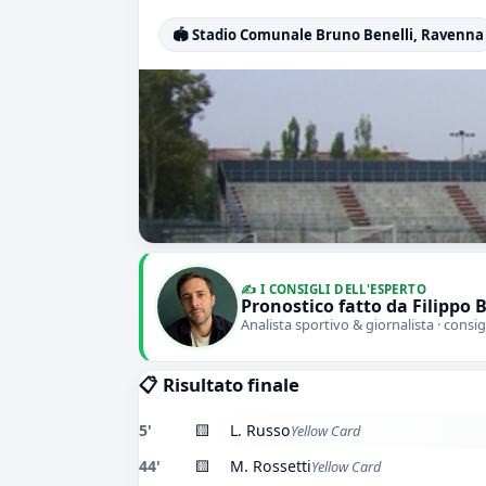
🏟️ Stadio Comunale Bruno Benelli, Ravenna
✍️ I CONSIGLI DELL'ESPERTO
Pronostico fatto da Filippo 
Analista sportivo & giornalista · consig
📋 Risultato finale
5'
🟨
L. Russo
Yellow Card
44'
🟨
M. Rossetti
Yellow Card