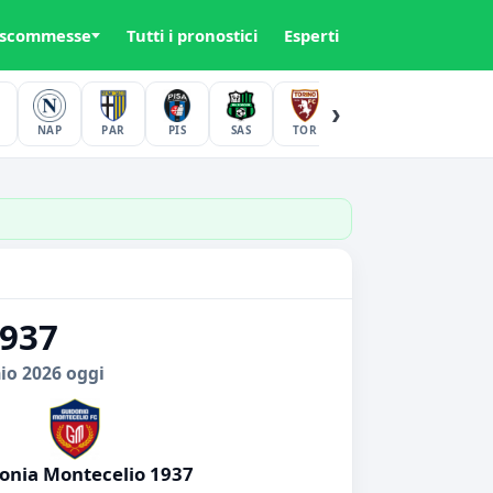
 scommesse
Tutti i pronostici
Esperti
›
NAP
PAR
PIS
SAS
TOR
UDI
VER
1937
io 2026 oggi
onia Montecelio 1937