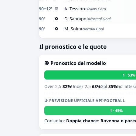
90+12'
🟨
A. Tessiore
Yellow Card
90'
⚽
D. Sannipoli
Normal Goal
90'
⚽
M. Solini
Normal Goal
Il pronostico e le quote
🎯 Pronostico del modello
1 · 53%
Over 2.5
32%
Under 2.5
68%
Gol
35%
Gol attes
📡 PREVISIONE UFFICIALE API-FOOTBALL
1 · 45%
Consiglio:
Doppia chance: Ravenna o pare