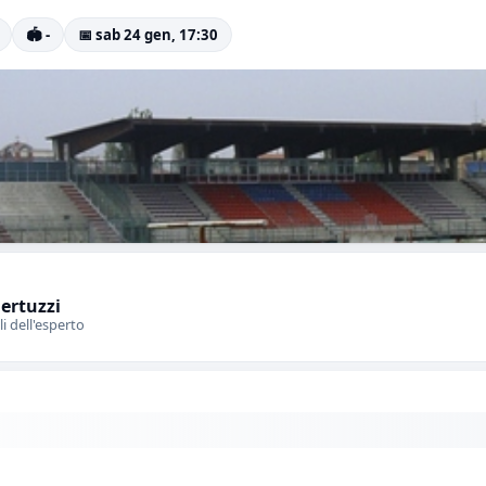
🏟️ -
📅 sab 24 gen, 17:30
Bertuzzi
li dell'esperto