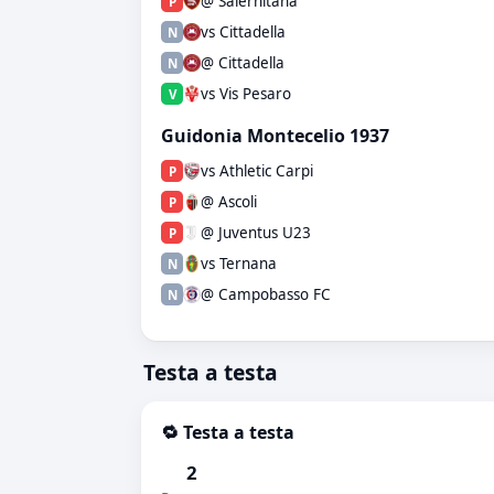
@ Salernitana
P
vs Cittadella
N
@ Cittadella
N
vs Vis Pesaro
V
Guidonia Montecelio 1937
vs Athletic Carpi
P
@ Ascoli
P
@ Juventus U23
P
vs Ternana
N
@ Campobasso FC
N
Testa a testa
🔁 Testa a testa
2