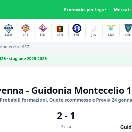
Pronostici per lega
Mercati
COM
CRE
FIO
GEN
INT
JUV
LAZ
LEC
Montecelio 1937
2026 · stagione 2025-2026
enna - Guidonia Montecelio 
 Probabili formazioni, Quote scommesse e Previa 24 genna
2 - 1
Guid
Finita