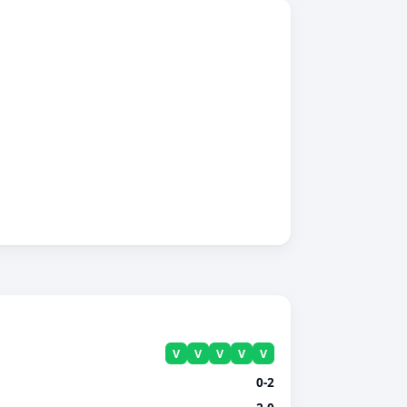
V
V
V
V
V
0-2