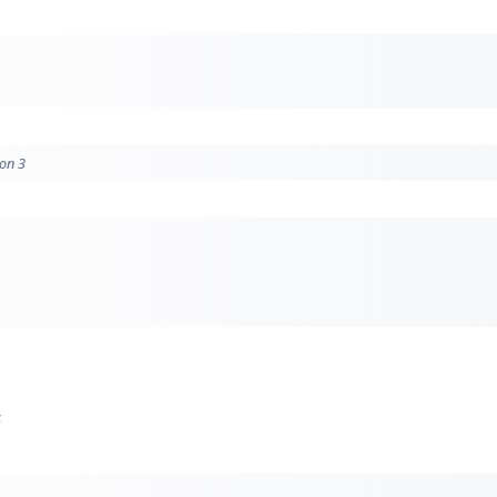
ion 3
5