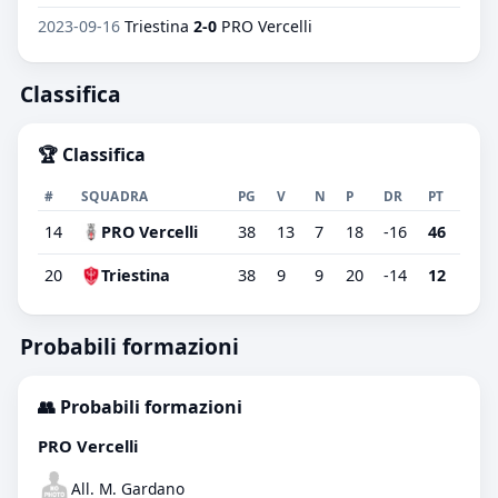
2023-09-16
Triestina
2-0
PRO Vercelli
Classifica
🏆 Classifica
#
SQUADRA
PG
V
N
P
DR
PT
14
PRO Vercelli
38
13
7
18
-16
46
20
Triestina
38
9
9
20
-14
12
Probabili formazioni
👥 Probabili formazioni
PRO Vercelli
All. M. Gardano