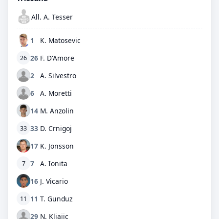
All. A. Tesser
1
K. Matosevic
26
F. D'Amore
26
2
A. Silvestro
6
A. Moretti
14
M. Anzolin
33
D. Crnigoj
33
17
K. Jonsson
7
A. Ionita
7
16
J. Vicario
11
T. Gunduz
11
29
N. Kljajic