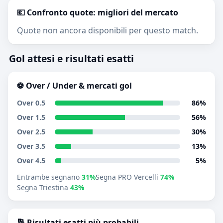
💶 Confronto quote: migliori del mercato
Quote non ancora disponibili per questo match.
Gol attesi e risultati esatti
⚽ Over / Under & mercati gol
Over 0.5
86%
Over 1.5
56%
Over 2.5
30%
Over 3.5
13%
Over 4.5
5%
Entrambe segnano
31%
Segna PRO Vercelli
74%
Segna Triestina
43%
🔢 Risultati esatti più probabili