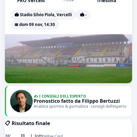
PRO Vercelli
Triestina
🏟️ Stadio Silvio Piola, Vercelli
🏟️ -
📅 dom 09 nov, 14:30
✍️ I CONSIGLI DELL'ESPERTO
Pronostico fatto da Filippo Bertuzzi
Analista sportivo & giornalista · consigli dell'esperto
📋 Risultato finale
26'
🟨
I. Iotti
Yellow Card