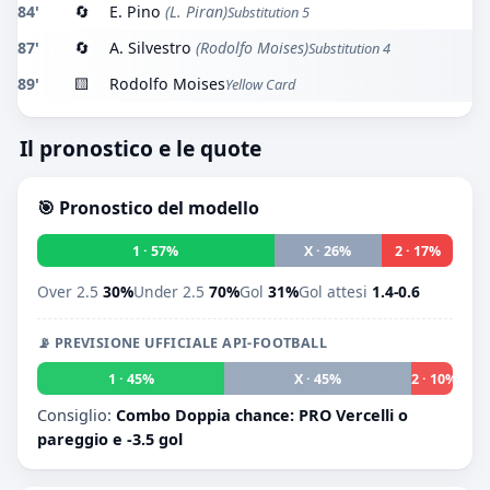
84'
🔄
E. Pino
(L. Piran)
Substitution 5
87'
🔄
A. Silvestro
(Rodolfo Moises)
Substitution 4
89'
🟨
Rodolfo Moises
Yellow Card
Il pronostico e le quote
🎯 Pronostico del modello
1 · 57%
X · 26%
2 · 17%
Over 2.5
30%
Under 2.5
70%
Gol
31%
Gol attesi
1.4-0.6
📡 PREVISIONE UFFICIALE API-FOOTBALL
1 · 45%
X · 45%
2 · 10%
Consiglio:
Combo Doppia chance: PRO Vercelli o
pareggio e -3.5 gol