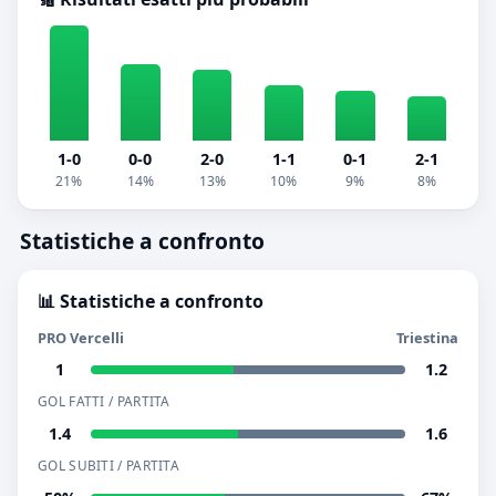
1-0
0-0
2-0
1-1
0-1
2-1
21%
14%
13%
10%
9%
8%
Statistiche a confronto
📊 Statistiche a confronto
PRO Vercelli
Triestina
1
1.2
GOL FATTI / PARTITA
1.4
1.6
GOL SUBITI / PARTITA