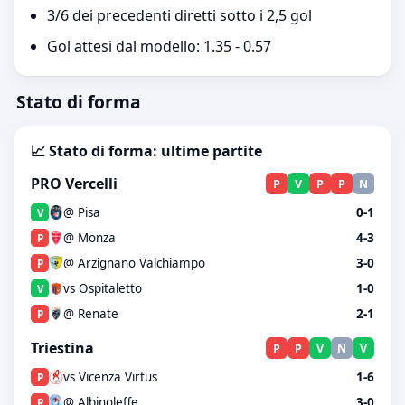
3/6 dei precedenti diretti sotto i 2,5 gol
Gol attesi dal modello: 1.35 - 0.57
Stato di forma
📈 Stato di forma: ultime partite
PRO Vercelli
P
V
P
P
N
@ Pisa
0-1
V
@ Monza
4-3
P
@ Arzignano Valchiampo
3-0
P
vs Ospitaletto
1-0
V
@ Renate
2-1
P
Triestina
P
P
V
N
V
vs Vicenza Virtus
1-6
P
@ Albinoleffe
3-0
P