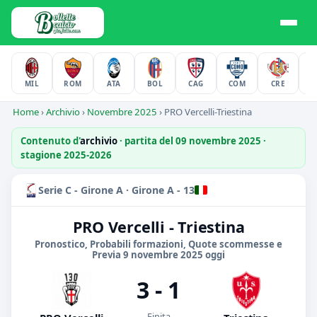
MIL
ROM
ATA
BOL
CAG
COM
CRE
F
Home
›
Archivio
›
Novembre 2025
›
PRO Vercelli-Triestina
Contenuto d'
archivio
· partita del 09 novembre 2025 ·
stagione 2025-2026
Serie C - Girone A · Girone A - 13
PRO Vercelli - Triestina
Pronostico, Probabili formazioni, Quote scommesse e
Previa 9 novembre 2025 oggi
3 - 1
Finita