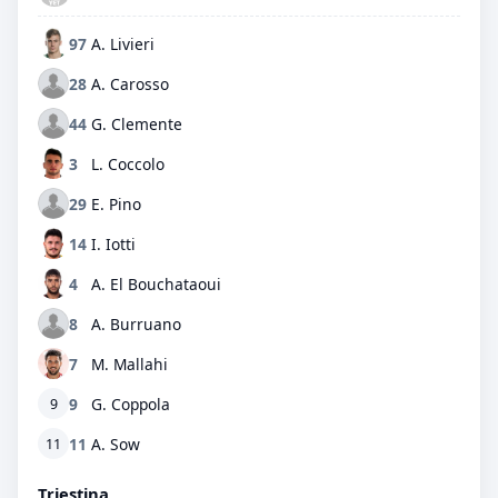
97
A. Livieri
28
A. Carosso
44
G. Clemente
3
L. Coccolo
29
E. Pino
14
I. Iotti
4
A. El Bouchataoui
8
A. Burruano
7
M. Mallahi
9
G. Coppola
9
11
A. Sow
11
Triestina