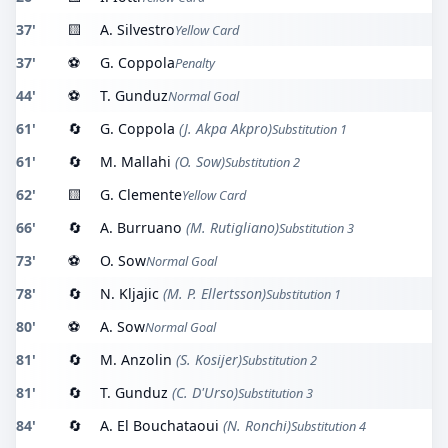
37'
🟨
A. Silvestro
Yellow Card
37'
⚽
G. Coppola
Penalty
44'
⚽
T. Gunduz
Normal Goal
61'
🔄
G. Coppola
(J. Akpa Akpro)
Substitution 1
61'
🔄
M. Mallahi
(O. Sow)
Substitution 2
62'
🟨
G. Clemente
Yellow Card
66'
🔄
A. Burruano
(M. Rutigliano)
Substitution 3
73'
⚽
O. Sow
Normal Goal
78'
🔄
N. Kljajic
(M. P. Ellertsson)
Substitution 1
80'
⚽
A. Sow
Normal Goal
81'
🔄
M. Anzolin
(S. Kosijer)
Substitution 2
81'
🔄
T. Gunduz
(C. D'Urso)
Substitution 3
84'
🔄
A. El Bouchataoui
(N. Ronchi)
Substitution 4