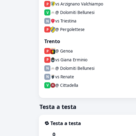
vs Arzignano Valchiampo
P
@ Dolomiti Bellunesi
V
vs Triestina
N
@ Pergolettese
P
Trento
@ Genoa
P
vs Giana Erminio
P
@ Dolomiti Bellunesi
N
vs Renate
N
@ Cittadella
V
Testa a testa
🔁 Testa a testa
0