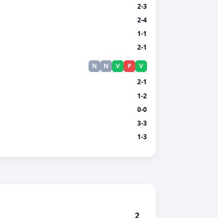
2-3
2-4
1-1
2-1
N
N
V
P
V
2-1
1-2
0-0
3-3
1-3
2