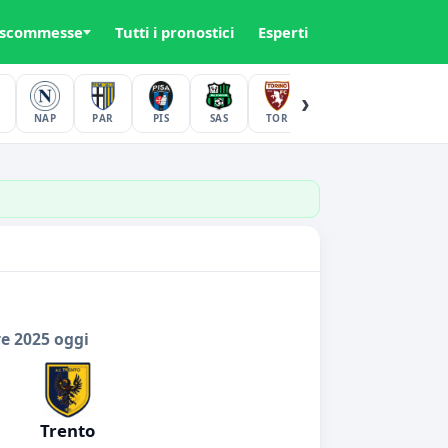
 scommesse
Tutti i pronostici
Esperti
›
NAP
PAR
PIS
SAS
TOR
UDI
VER
re 2025 oggi
Trento