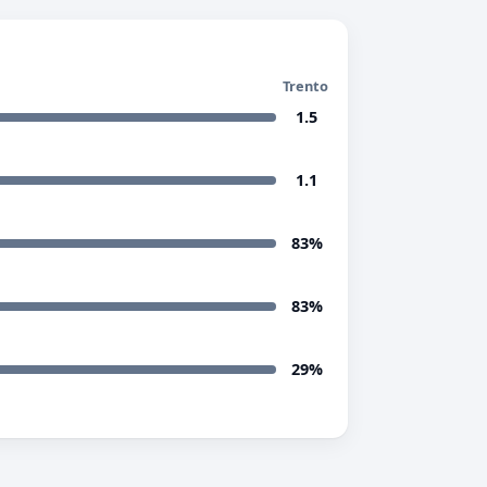
Trento
1.5
1.1
83%
83%
29%