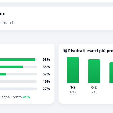
ato
o match.
🔢 Risultati esatti più pr
98%
85%
67%
46%
1-2
0-2
27%
10%
9%
Segna Trento
91%