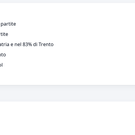
 partite
tite
atria e nel 83% di Trento
nto
ol