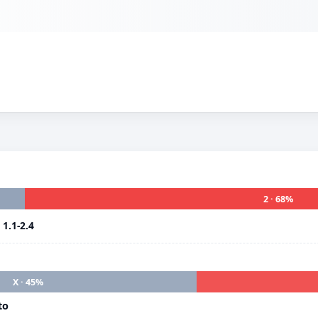
2 · 68%
i
1.1-2.4
X · 45%
to