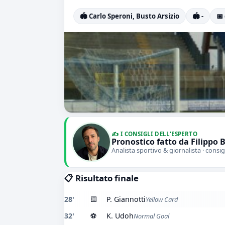
🏟️ Carlo Speroni, Busto Arsizio
🏟️ -
📅
✍️ I CONSIGLI DELL'ESPERTO
Pronostico fatto da Filippo 
Analista sportivo & giornalista · consig
📋 Risultato finale
28'
🟨
P. Giannotti
Yellow Card
32'
⚽
K. Udoh
Normal Goal