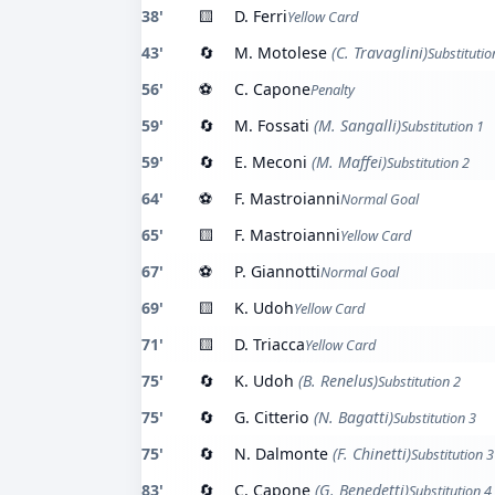
38'
🟨
D. Ferri
Yellow Card
43'
🔄
M. Motolese
(C. Travaglini)
Substitutio
56'
⚽
C. Capone
Penalty
59'
🔄
M. Fossati
(M. Sangalli)
Substitution 1
59'
🔄
E. Meconi
(M. Maffei)
Substitution 2
64'
⚽
F. Mastroianni
Normal Goal
65'
🟨
F. Mastroianni
Yellow Card
67'
⚽
P. Giannotti
Normal Goal
69'
🟨
K. Udoh
Yellow Card
71'
🟨
D. Triacca
Yellow Card
75'
🔄
K. Udoh
(B. Renelus)
Substitution 2
75'
🔄
G. Citterio
(N. Bagatti)
Substitution 3
75'
🔄
N. Dalmonte
(F. Chinetti)
Substitution 3
83'
🔄
C. Capone
(G. Benedetti)
Substitution 4