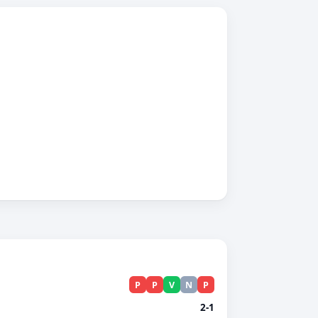
P
P
V
N
P
2-1