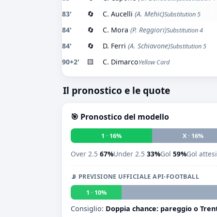
83'
🔄
C. Aucelli
(A. Mehic)
Substitution 5
84'
🔄
C. Mora
(P. Reggiori)
Substitution 4
84'
🔄
D. Ferri
(A. Schiavone)
Substitution 5
90+2'
🟨
C. Dimarco
Yellow Card
Il pronostico e le quote
🎯 Pronostico del modello
1 · 16%
X · 16%
Over 2.5
67%
Under 2.5
33%
Gol
59%
Gol attes
📡 PREVISIONE UFFICIALE API-FOOTBALL
1 · 10%
Consiglio:
Doppia chance: pareggio o Tren