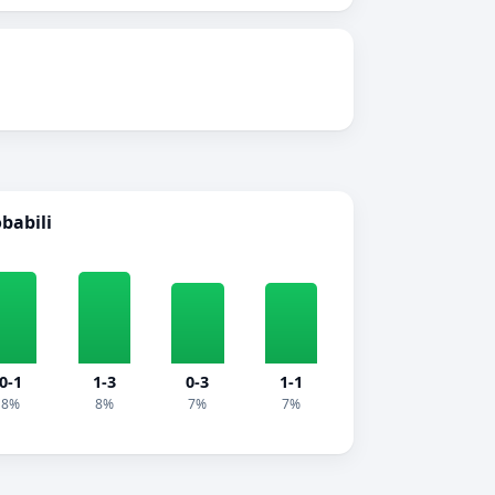
obabili
0-1
1-3
0-3
1-1
8%
8%
7%
7%