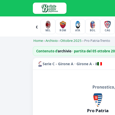
‹
MIL
ROM
ATA
BOL
CAG
Home
›
Archivio
›
Ottobre 2025
›
Pro Patria-Trento
Contenuto d'
archivio
· partita del 05 ottobre 2
Serie C - Girone A · Girone A - 8
Pronostico,
Pro Patria