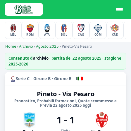
MIL
ROM
ATA
BOL
CAG
COM
CRE
F
Home
›
Archivio
›
Agosto 2025
›
Pineto-Vis Pesaro
Contenuto d'
archivio
· partita del 22 agosto 2025 · stagione
2025-2026
Serie C - Girone B · Girone B - 1
Pineto - Vis Pesaro
Pronostico, Probabili formazioni, Quote scommesse e
Previa 22 agosto 2025 oggi
1 - 1
Finita