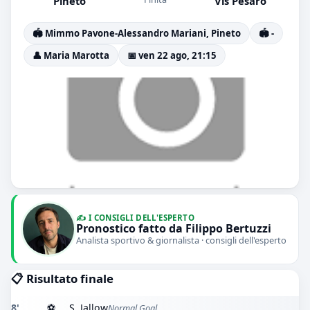
Pineto
Vis Pesaro
🏟️ Mimmo Pavone-Alessandro Mariani, Pineto
🏟️ -
👤 Maria Marotta
📅 ven 22 ago, 21:15
✍️ I CONSIGLI DELL'ESPERTO
Pronostico fatto da Filippo Bertuzzi
Analista sportivo & giornalista · consigli dell'esperto
📋 Risultato finale
8'
⚽
S. Jallow
Normal Goal