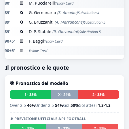
80'
🟨
M. Pucciarelli
Yellow Card
89'
🔄
G. Germinario
(S. Amadio)
Substitution 4
89'
🔄
G. Bruzzaniti
(A. Marrancone)
Substitution 5
89'
🔄
D. P. Stabile
(R. Giovannini)
Substitution 5
90+5'
🟨
F. Baggi
Yellow Card
90+5'
🟨
Yellow Card
Il pronostico e le quote
🎯 Pronostico del modello
1 · 38%
X · 24%
2 · 38%
Over 2.5
46%
Under 2.5
54%
Gol
50%
Gol attesi
1.3-1.3
📡 PREVISIONE UFFICIALE API-FOOTBALL
1 · 33%
X · 33%
2 · 33%