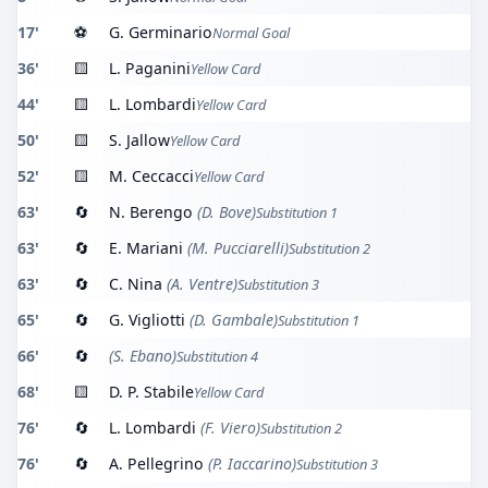
17'
⚽
G. Germinario
Normal Goal
36'
🟨
L. Paganini
Yellow Card
44'
🟨
L. Lombardi
Yellow Card
50'
🟨
S. Jallow
Yellow Card
52'
🟨
M. Ceccacci
Yellow Card
63'
🔄
N. Berengo
(D. Bove)
Substitution 1
63'
🔄
E. Mariani
(M. Pucciarelli)
Substitution 2
63'
🔄
C. Nina
(A. Ventre)
Substitution 3
65'
🔄
G. Vigliotti
(D. Gambale)
Substitution 1
66'
🔄
(S. Ebano)
Substitution 4
68'
🟨
D. P. Stabile
Yellow Card
76'
🔄
L. Lombardi
(F. Viero)
Substitution 2
76'
🔄
A. Pellegrino
(P. Iaccarino)
Substitution 3