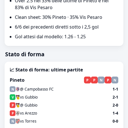
Over 2.5 nel 33% delle ultime di Pineto e nel
83% di Vis Pesaro
Clean sheet: 30% Pineto · 35% Vis Pesaro
6/6 dei precedenti diretti sotto i 2,5 gol
Gol attesi dal modello: 1.26 - 1.25
Stato di forma
📈 Stato di forma: ultime partite
Pineto
P
P
N
P
N
@ Campobasso FC
1-1
N
vs Gubbio
2-1
V
@ Gubbio
2-0
P
vs Arezzo
1-4
P
vs Torres
0-0
N