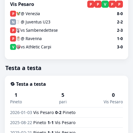
Vis Pesaro
P
P
V
P
P
@ Venezia
8-0
P
@ Juventus U23
2-2
N
vs Sambenedettese
2-3
P
@ Ravenna
1-0
P
vs Athletic Carpi
3-0
V
Testa a testa
🔁 Testa a testa
1
5
0
Pineto
pari
Vis Pesaro
2026-01-03
Vis Pesaro
0-2
Pineto
2025-08-22
Pineto
1-1
Vis Pesaro
2025-02-21
Pineto
1-1
Vis Pesaro