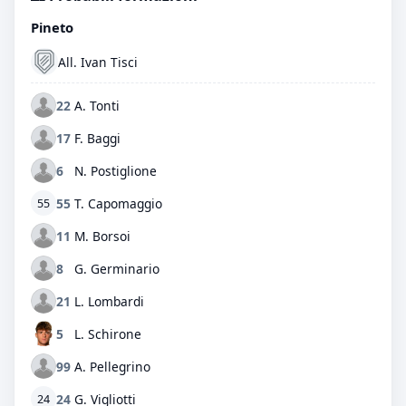
Pineto
All. Ivan Tisci
22
A. Tonti
17
F. Baggi
6
N. Postiglione
55
T. Capomaggio
55
11
M. Borsoi
8
G. Germinario
21
L. Lombardi
5
L. Schirone
99
A. Pellegrino
24
G. Vigliotti
24