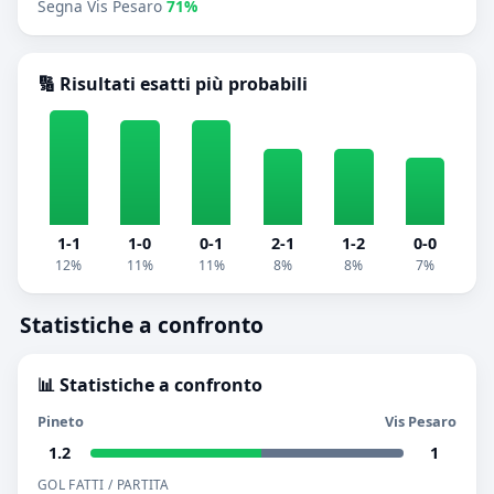
Segna Vis Pesaro
71%
🔢 Risultati esatti più probabili
1-1
1-0
0-1
2-1
1-2
0-0
12%
11%
11%
8%
8%
7%
Statistiche a confronto
📊 Statistiche a confronto
Pineto
Vis Pesaro
1.2
1
GOL FATTI / PARTITA