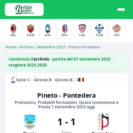
MIL
ROM
ATA
BOL
CAG
COM
CRE
F
Home
›
Archivio
›
Settembre 2025
›
Pineto-Pontedera
Contenuto d'
archivio
· partita del 07 settembre 2025 ·
stagione 2025-2026
Serie C - Girone B · Girone B - 3
Pineto - Pontedera
Pronostico, Probabili formazioni, Quote scommesse e
Previa 7 settembre 2025 oggi
1 - 1
Finita