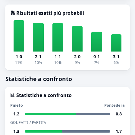
🔢 Risultati esatti più probabili
1-0
2-1
1-1
2-0
0-1
3-1
11%
10%
10%
9%
7%
6%
Statistiche a confronto
📊 Statistiche a confronto
Pineto
Pontedera
1.2
0.8
GOL FATTI / PARTITA
1.3
1.7