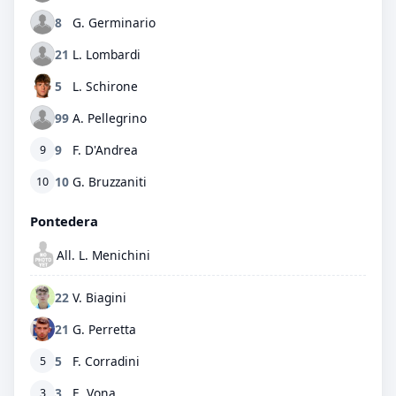
8
G. Germinario
21
L. Lombardi
5
L. Schirone
99
A. Pellegrino
9
F. D'Andrea
9
10
G. Bruzzaniti
10
Pontedera
All. L. Menichini
22
V. Biagini
21
G. Perretta
5
F. Corradini
5
3
E. Vona
3