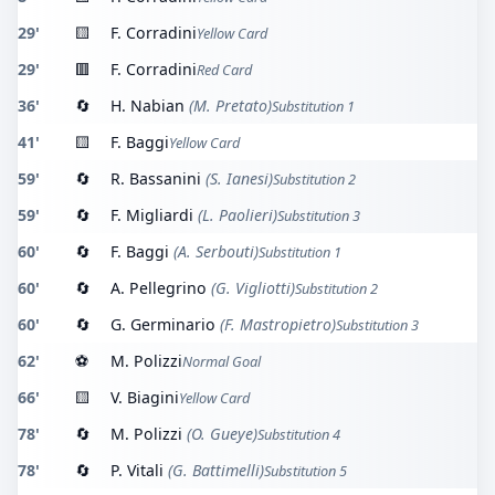
29'
🟨
F. Corradini
Yellow Card
29'
🟥
F. Corradini
Red Card
36'
🔄
H. Nabian
(M. Pretato)
Substitution 1
41'
🟨
F. Baggi
Yellow Card
59'
🔄
R. Bassanini
(S. Ianesi)
Substitution 2
59'
🔄
F. Migliardi
(L. Paolieri)
Substitution 3
60'
🔄
F. Baggi
(A. Serbouti)
Substitution 1
60'
🔄
A. Pellegrino
(G. Vigliotti)
Substitution 2
60'
🔄
G. Germinario
(F. Mastropietro)
Substitution 3
62'
⚽
M. Polizzi
Normal Goal
66'
🟨
V. Biagini
Yellow Card
78'
🔄
M. Polizzi
(O. Gueye)
Substitution 4
78'
🔄
P. Vitali
(G. Battimelli)
Substitution 5