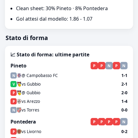
Clean sheet: 30% Pineto · 8% Pontedera
Gol attesi dal modello: 1.86 - 1.07
Stato di forma
📈 Stato di forma: ultime partite
Pineto
P
P
N
P
N
@ Campobasso FC
1-1
N
vs Gubbio
2-1
V
@ Gubbio
2-0
P
vs Arezzo
1-4
P
vs Torres
0-0
N
Pontedera
P
P
P
P
N
vs Livorno
0-2
P