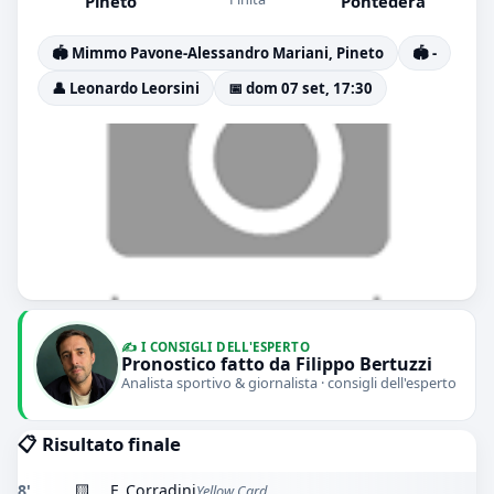
Pineto
Pontedera
🏟️ Mimmo Pavone-Alessandro Mariani, Pineto
🏟️ -
👤 Leonardo Leorsini
📅 dom 07 set, 17:30
✍️ I CONSIGLI DELL'ESPERTO
Pronostico fatto da Filippo Bertuzzi
Analista sportivo & giornalista · consigli dell'esperto
📋 Risultato finale
8'
🟨
F. Corradini
Yellow Card