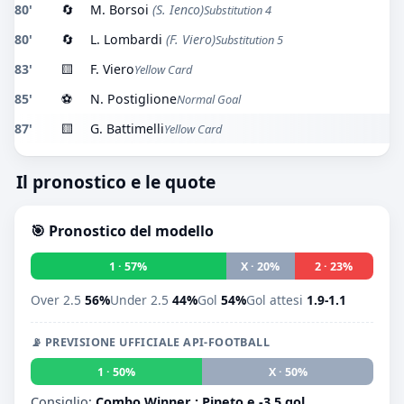
80'
🔄
M. Borsoi
(S. Ienco)
Substitution 4
80'
🔄
L. Lombardi
(F. Viero)
Substitution 5
83'
🟨
F. Viero
Yellow Card
85'
⚽
N. Postiglione
Normal Goal
87'
🟨
G. Battimelli
Yellow Card
Il pronostico e le quote
🎯 Pronostico del modello
1 · 57%
X · 20%
2 · 23%
Over 2.5
56%
Under 2.5
44%
Gol
54%
Gol attesi
1.9-1.1
📡 PREVISIONE UFFICIALE API-FOOTBALL
1 · 50%
X · 50%
2 · 0
Consiglio:
Combo Winner : Pineto e -3.5 gol