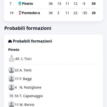
7
Pineto
36
13
11
12
-3
50
19
Pontedera
36
3
11
22
-35
20
Probabili formazioni
👥 Probabili formazioni
Pineto
All. I. Tisci
22
A. Tonti
17
F. Baggi
4
N. Postiglione
55
T. Capomaggio
55
11
M. Borsoi