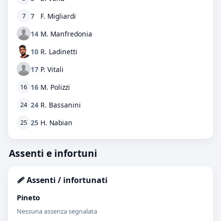
7
F. Migliardi
7
14
M. Manfredonia
10
R. Ladinetti
17
P. Vitali
16
M. Polizzi
16
24
R. Bassanini
24
25
H. Nabian
25
Assenti e infortuni
🩹 Assenti / infortunati
Pineto
Nessuna assenza segnalata