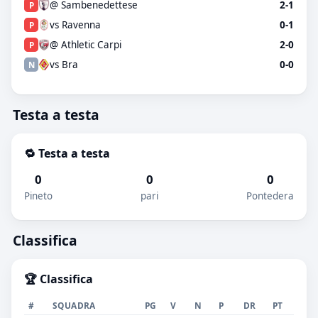
@ Sambenedettese
2-1
P
vs Ravenna
0-1
P
@ Athletic Carpi
2-0
P
vs Bra
0-0
N
Testa a testa
🔁 Testa a testa
0
0
0
Pineto
pari
Pontedera
Classifica
🏆 Classifica
#
SQUADRA
PG
V
N
P
DR
PT