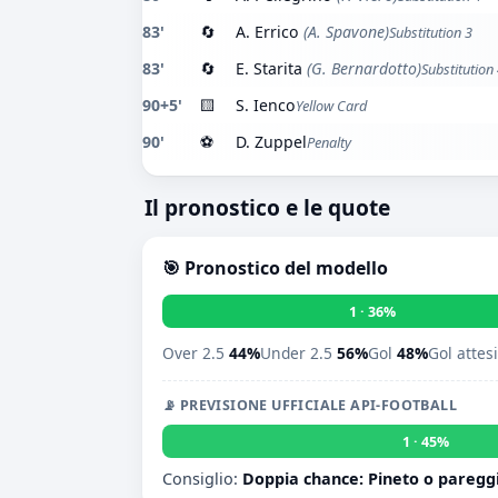
83'
🔄
A. Errico
(A. Spavone)
Substitution 3
83'
🔄
E. Starita
(G. Bernardotto)
Substitution
90+5'
🟨
S. Ienco
Yellow Card
90'
⚽
D. Zuppel
Penalty
Il pronostico e le quote
🎯 Pronostico del modello
1 · 36%
Over 2.5
44%
Under 2.5
56%
Gol
48%
Gol attes
📡 PREVISIONE UFFICIALE API-FOOTBALL
1 · 45%
Consiglio:
Doppia chance: Pineto o paregg