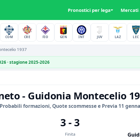
Pronostici per lega
Mercati
COM
CRE
FIO
GEN
INT
JUV
LAZ
LEC
ontecelio 1937
2026 · stagione 2025-2026
neto - Guidonia Montecelio 1
 Probabili formazioni, Quote scommesse e Previa 11 genna
3 - 3
Guid
Finita