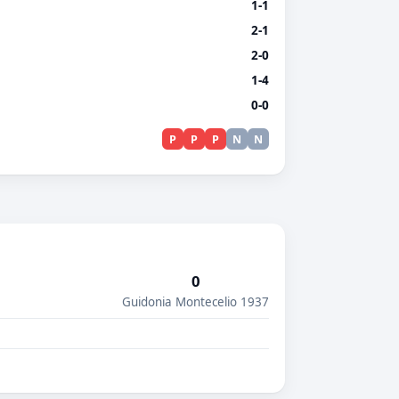
1-1
2-1
2-0
1-4
0-0
P
P
P
N
N
0
Guidonia Montecelio 1937