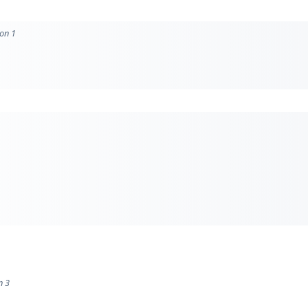
ion 1
n 3