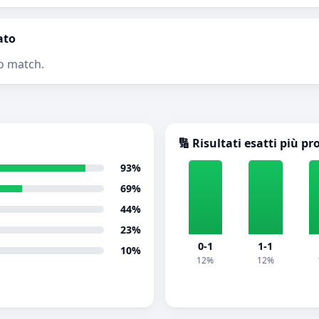
ato
o match.
🔢 Risultati esatti più pr
93%
69%
44%
23%
0-1
1-1
10%
12%
12%