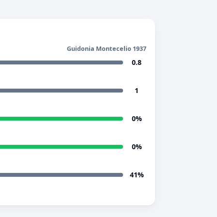
Guidonia Montecelio 1937
0.8
1
0%
0%
41%