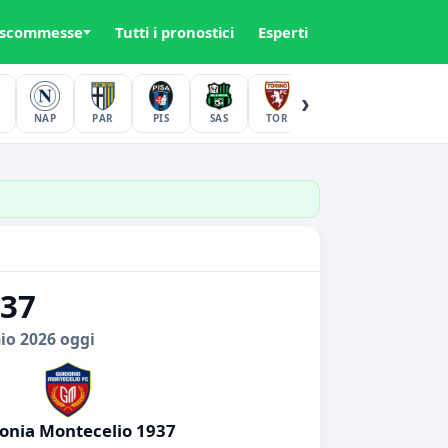
 scommesse
Tutti i pronostici
Esperti
›
NAP
PAR
PIS
SAS
TOR
UDI
VER
937
io 2026 oggi
onia Montecelio 1937