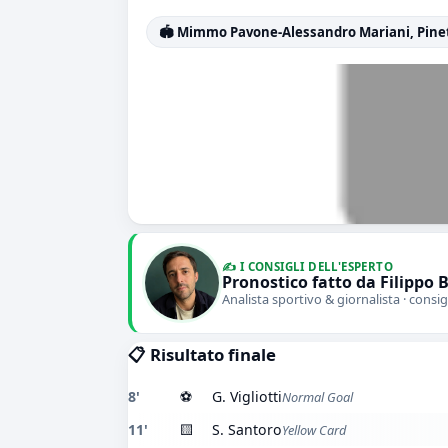
🏟️ Mimmo Pavone-Alessandro Mariani, Pine
✍️ I CONSIGLI DELL'ESPERTO
Pronostico fatto da Filippo 
Analista sportivo & giornalista · consig
📋 Risultato finale
8'
⚽
G. Vigliotti
Normal Goal
11'
🟨
S. Santoro
Yellow Card