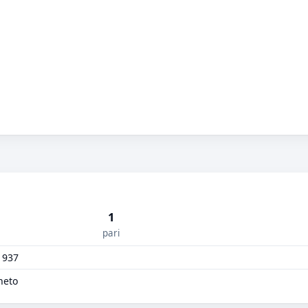
1
pari
1937
neto