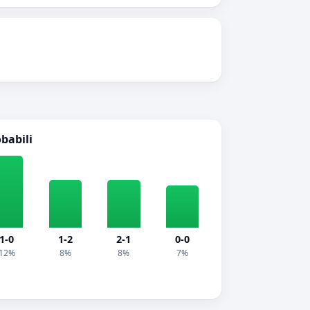
obabili
1-0
1-2
2-1
0-0
12%
8%
8%
7%