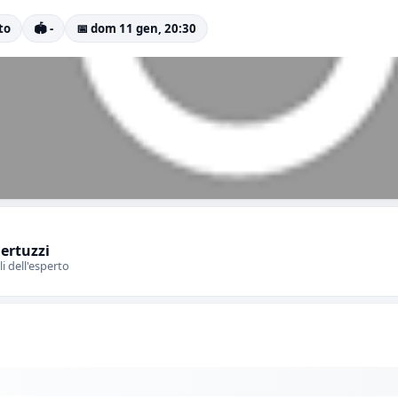
to
🏟️ -
📅 dom 11 gen, 20:30
Bertuzzi
li dell'esperto