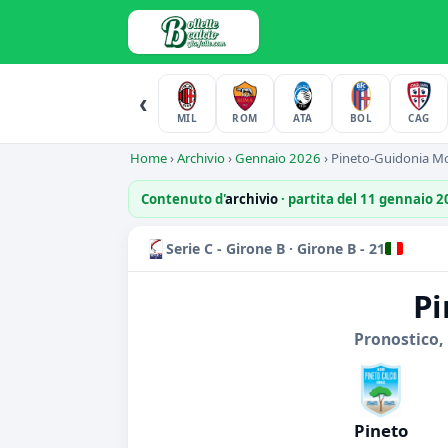
‹
MIL
ROM
ATA
BOL
CAG
Home
›
Archivio
›
Gennaio 2026
›
Pineto-Guidonia M
Contenuto d'
archivio
· partita del 11 gennaio 
Serie C - Girone B · Girone B - 21
Pi
Pronostico,
Pineto