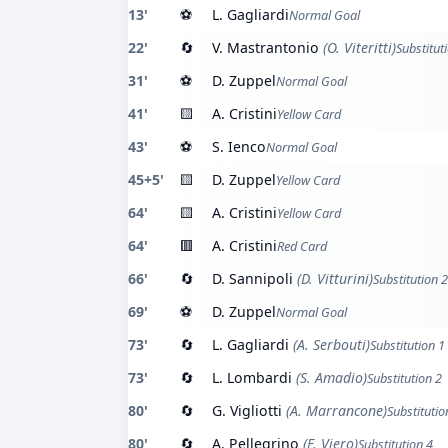
13'
⚽
L. Gagliardi
Normal Goal
22'
🔄
V. Mastrantonio
(O. Viteritti)
Substitut
31'
⚽
D. Zuppel
Normal Goal
41'
🟨
A. Cristini
Yellow Card
43'
⚽
S. Ienco
Normal Goal
45+5'
🟨
D. Zuppel
Yellow Card
64'
🟨
A. Cristini
Yellow Card
64'
🟥
A. Cristini
Red Card
66'
🔄
D. Sannipoli
(D. Vitturini)
Substitution 2
69'
⚽
D. Zuppel
Normal Goal
73'
🔄
L. Gagliardi
(A. Serbouti)
Substitution 1
73'
🔄
L. Lombardi
(S. Amadio)
Substitution 2
80'
🔄
G. Vigliotti
(A. Marrancone)
Substitutio
80'
🔄
A. Pellegrino
(F. Viero)
Substitution 4