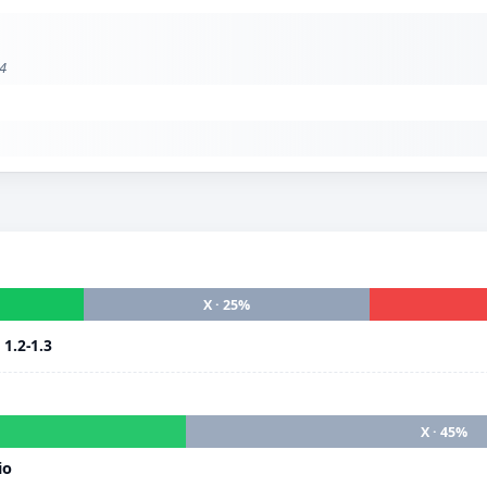
 4
X · 25%
i
1.2-1.3
X · 45%
io