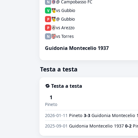
@ Campobasso FC
N
vs Gubbio
V
@ Gubbio
P
vs Arezzo
P
vs Torres
N
Guidonia Montecelio 1937
Testa a testa
🔁 Testa a testa
1
Pineto
2026-01-11
Pineto
3-3
Guidonia Montecelio 
2025-09-01
Guidonia Montecelio 1937
0-2
Pi