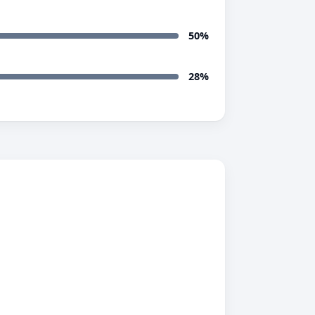
50%
28%