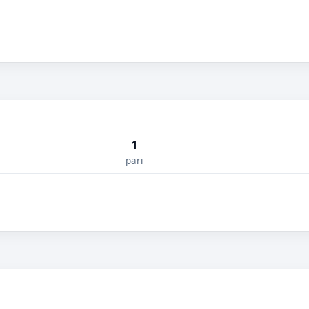
1
pari