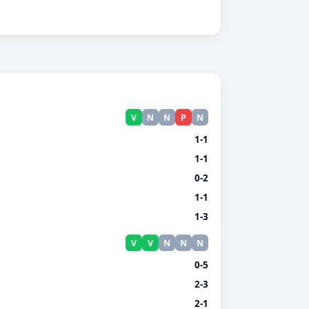
V
N
N
P
N
1-1
1-1
0-2
1-1
1-3
V
V
N
N
N
0-5
2-3
2-1