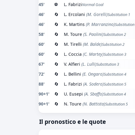
45'
⚽
L. Fabrizi
Normal Goal
46'
🔄
L. Ercolani
(M. Gorelli)
Substitution 1
46'
🔄
K. Martins
(P. Marranzino)
Substitution
58'
🔄
M. Toure
(S. Paolini)
Substitution 2
60'
🔄
M. Tirelli
(M. Balde)
Substitution 2
60'
🔄
L. Coccia
(C. Martey)
Substitution 3
67'
🔄
V. Alfieri
(L. Lulli)
Substitution 3
72'
🔄
L. Bellini
(E. Ongaro)
Substitution 4
88'
🔄
L. Fabrizi
(A. Sodero)
Substitution 5
90+1'
🔄
U. Eusepi
(A. Sbaffo)
Substitution 4
90+1'
🔄
N. Toure
(N. Battista)
Substitution 5
Il pronostico e le quote