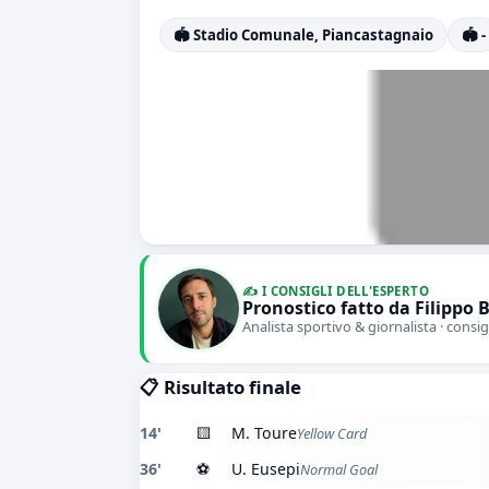
🏟️ Stadio Comunale, Piancastagnaio
🏟️ -
✍️ I CONSIGLI DELL'ESPERTO
Pronostico fatto da Filippo 
Analista sportivo & giornalista · consig
📋 Risultato finale
14'
🟨
M. Toure
Yellow Card
36'
⚽
U. Eusepi
Normal Goal