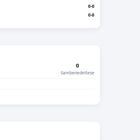
0-0
0-0
0
Sambenedettese