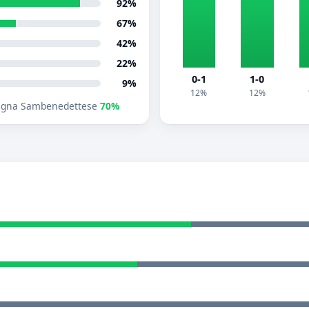
92%
67%
42%
22%
0-1
1-0
9%
12%
12%
egna Sambenedettese
70%