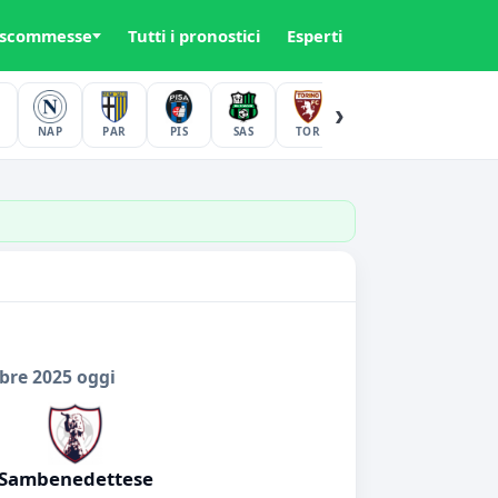
 scommesse
Tutti i pronostici
Esperti
›
NAP
PAR
PIS
SAS
TOR
UDI
VER
bre 2025 oggi
Sambenedettese