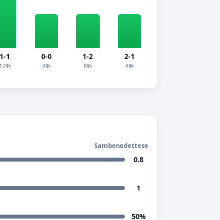
1-1
0-0
1-2
2-1
12%
8%
8%
8%
Sambenedettese
0.8
1
50%