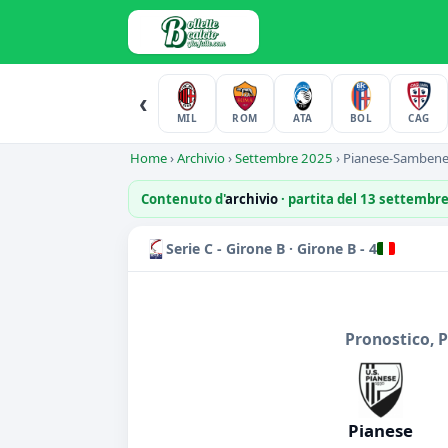
‹
MIL
ROM
ATA
BOL
CAG
Home
›
Archivio
›
Settembre 2025
›
Pianese-Sambene
Contenuto d'
archivio
· partita del 13 settembr
Serie C - Girone B · Girone B - 4
Pronostico, 
Pianese