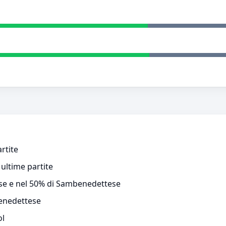
rtite
ultime partite
nese e nel 50% di Sambenedettese
enedettese
ol