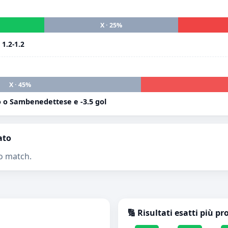
X · 25%
i
1.2-1.2
X · 45%
 o Sambenedettese e -3.5 gol
ato
o match.
🔢 Risultati esatti più pr