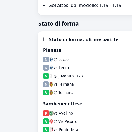
Gol attesi dal modello: 1.19 - 1.19
Stato di forma
📈 Stato di forma: ultime partite
Pianese
@ Lecco
N
vs Lecco
N
@ Juventus U23
V
vs Ternana
N
@ Ternana
V
Sambenedettese
vs Avellino
P
@ Vis Pesaro
V
vs Pontedera
V