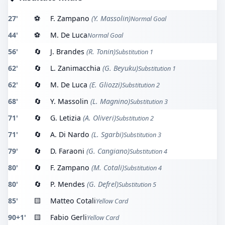
27'
⚽
F. Zampano
(Y. Massolin)
Normal Goal
44'
⚽
M. De Luca
Normal Goal
56'
🔄
J. Brandes
(R. Tonin)
Substitution 1
62'
🔄
L. Zanimacchia
(G. Beyuku)
Substitution 1
62'
🔄
M. De Luca
(E. Gliozzi)
Substitution 2
68'
🔄
Y. Massolin
(L. Magnino)
Substitution 3
71'
🔄
G. Letizia
(A. Oliveri)
Substitution 2
71'
🔄
A. Di Nardo
(L. Sgarbi)
Substitution 3
79'
🔄
D. Faraoni
(G. Cangiano)
Substitution 4
80'
🔄
F. Zampano
(M. Cotali)
Substitution 4
80'
🔄
P. Mendes
(G. Defrel)
Substitution 5
85'
🟨
Matteo Cotali
Yellow Card
90+1'
🟨
Fabio Gerli
Yellow Card