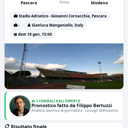
Finita
Pescara
Modena
🏟️ Stadio Adriatico - Giovanni Cornacchia, Pescara
🏟️ -
👤 Gianluca Manganiello, Italy
📅 dom 18 gen, 15:00
✍️ I CONSIGLI DELL'ESPERTO
Pronostico fatto da Filippo Bertuzzi
Analista sportivo & giornalista · consigli dell'esperto
📋 Risultato finale