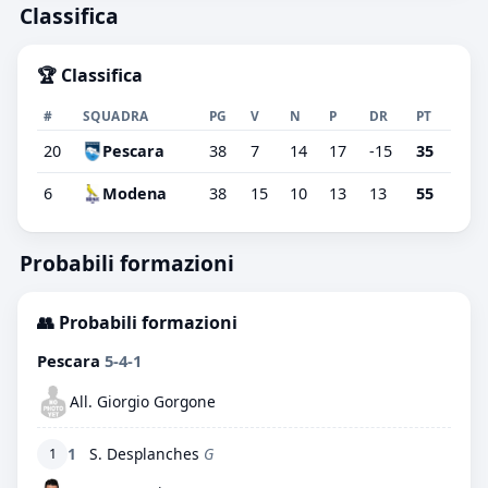
Classifica
🏆 Classifica
#
SQUADRA
PG
V
N
P
DR
PT
20
Pescara
38
7
14
17
-15
35
6
Modena
38
15
10
13
13
55
Probabili formazioni
👥 Probabili formazioni
Pescara
5-4-1
All. Giorgio Gorgone
1
S. Desplanches
G
1