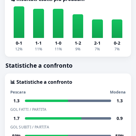
0-1
1-1
1-0
1-2
2-1
0-2
12%
11%
11%
9%
7%
7%
Statistiche a confronto
📊 Statistiche a confronto
Pescara
Modena
1.3
1.3
GOL FATTI / PARTITA
1.7
0.9
GOL SUBITI / PARTITA
50%
50%