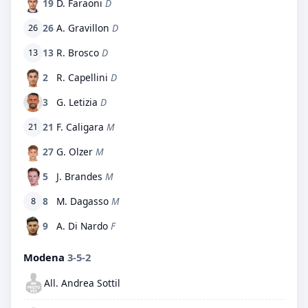
19
D. Faraoni
D
26
A. Gravillon
D
26
13
R. Brosco
D
13
2
R. Capellini
D
3
G. Letizia
D
21
F. Caligara
M
21
27
G. Olzer
M
5
J. Brandes
M
8
M. Dagasso
M
8
9
A. Di Nardo
F
Modena
3-5-2
All. Andrea Sottil