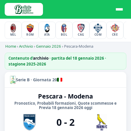
MIL
ROM
ATA
BOL
CAG
COM
CRE
F
Home
›
Archivio
›
Gennaio 2026
›
Pescara-Modena
Contenuto d'
archivio
· partita del 18 gennaio 2026 ·
stagione 2025-2026
Serie B · Giornata 20
Pescara - Modena
Pronostico, Probabili formazioni, Quote scommesse e
Previa 18 gennaio 2026 oggi
0 - 2