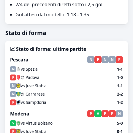
2/4 dei precedenti diretti sotto i 2,5 gol
Gol attesi dal modello: 1.18 - 1.35
Stato di forma
📈 Stato di forma: ultime partite
Pescara
N
P
N
N
P
vs Spezia
1-1
N
@ Padova
1-0
P
vs Juve Stabia
1-1
N
@ Carrarese
2-2
N
vs Sampdoria
1-2
P
Modena
P
V
P
P
N
vs Virtus Bolzano
5-0
V
vs Juve Stabia
0-1
P