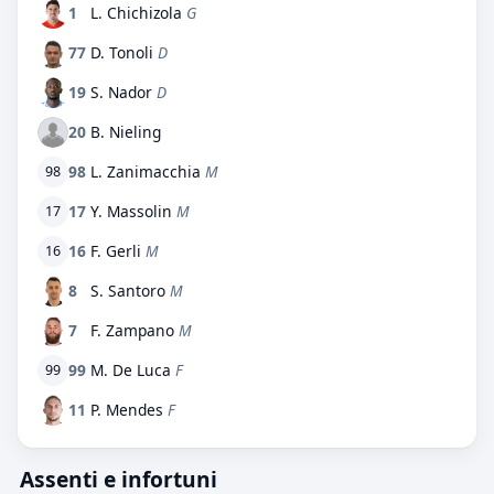
1
L. Chichizola
G
77
D. Tonoli
D
19
S. Nador
D
20
B. Nieling
98
L. Zanimacchia
M
98
17
Y. Massolin
M
17
16
F. Gerli
M
16
8
S. Santoro
M
7
F. Zampano
M
99
M. De Luca
F
99
11
P. Mendes
F
Assenti e infortuni