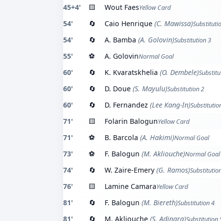
45+4'
🟨
Wout Faes
Yellow Card
54'
🔄
Caio Henrique
(C. Mawissa)
Substituti
54'
🔄
A. Bamba
(A. Golovin)
Substitution 3
55'
⚽
A. Golovin
Normal Goal
60'
🔄
K. Kvaratskhelia
(O. Dembele)
Substitu
60'
🔄
D. Doue
(S. Mayulu)
Substitution 2
60'
🔄
D. Fernandez
(Lee Kang-In)
Substitutio
71'
🟨
Folarin Balogun
Yellow Card
71'
⚽
B. Barcola
(A. Hakimi)
Normal Goal
73'
⚽
F. Balogun
(M. Akliouche)
Normal Goal
74'
🔄
W. Zaire-Emery
(G. Ramos)
Substitutio
76'
🟨
Lamine Camara
Yellow Card
81'
🔄
F. Balogun
(M. Biereth)
Substitution 4
81'
🔄
M. Akliouche
(S. Adingra)
Substitution 