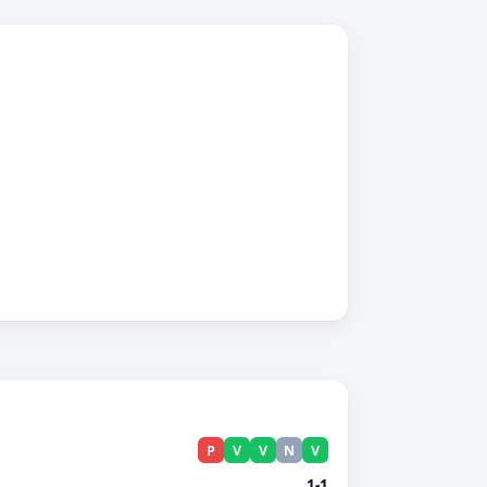
P
V
V
N
V
1-1