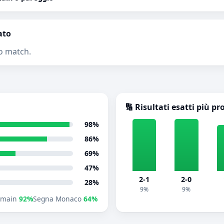
ato
o match.
🔢 Risultati esatti più pr
98%
86%
69%
47%
2-1
2-0
28%
9%
9%
ermain
92%
Segna Monaco
64%