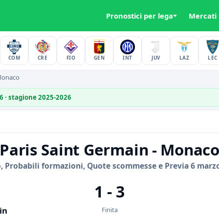
Pronostici per lega
Mercati
COM
CRE
FIO
GEN
INT
JUV
LAZ
LEC
-Monaco
26 · stagione 2025-2026
Paris Saint Germain - Monac
, Probabili formazioni, Quote scommesse e Previa 6 marz
1 - 3
in
Finita