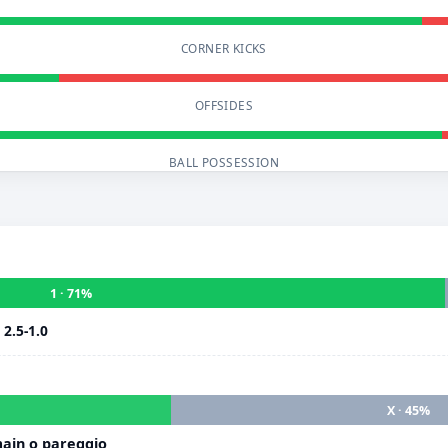
CORNER KICKS
OFFSIDES
BALL POSSESSION
1 · 71%
i
2.5-1.0
X · 45%
main o pareggio