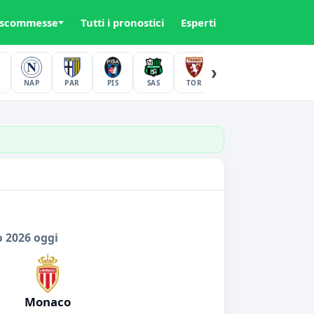
 scommesse
Tutti i pronostici
Esperti
›
NAP
PAR
PIS
SAS
TOR
UDI
VER
o
o 2026 oggi
Monaco