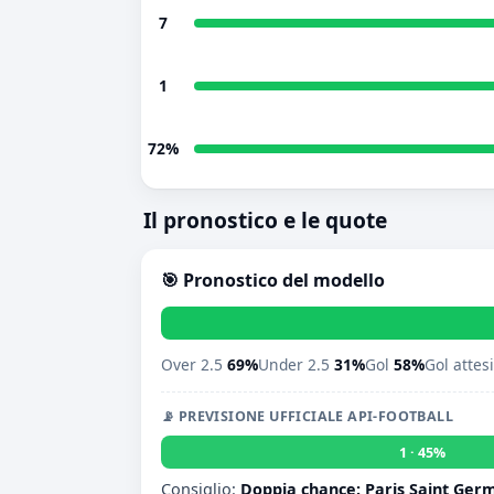
7
1
72%
Il pronostico e le quote
🎯 Pronostico del modello
Over 2.5
69%
Under 2.5
31%
Gol
58%
Gol attes
📡 PREVISIONE UFFICIALE API-FOOTBALL
1 · 45%
Consiglio:
Doppia chance: Paris Saint Ger