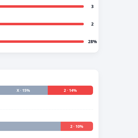
3
2
28%
X · 15%
2 · 14%
2 · 10%