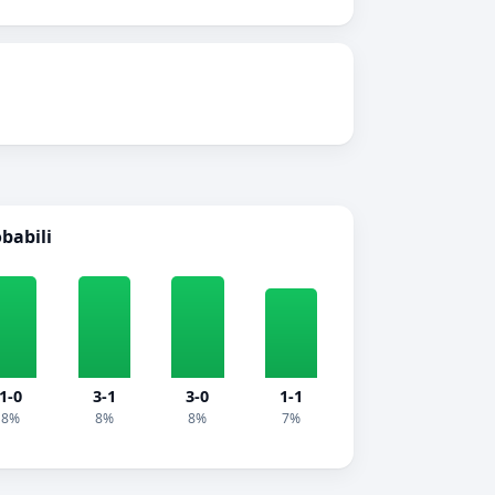
obabili
1-0
3-1
3-0
1-1
8%
8%
8%
7%