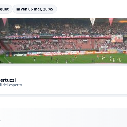
uquet
📅 ven 06 mar, 20:45
Bertuzzi
li dell'esperto
l