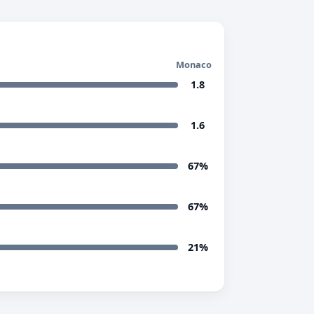
Monaco
1.8
1.6
67%
67%
21%