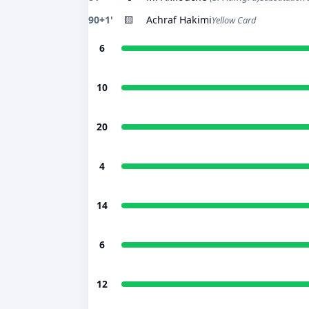
90+1'
🟨
Achraf Hakimi
Yellow Card
6
10
20
4
14
6
12