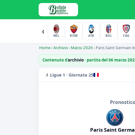
‹
MIL
ROM
ATA
BOL
CAG
Home
›
Archivio
›
Marzo 2026
›
Paris Saint Germain
Contenuto d'
archivio
· partita del 06 marzo 20
Ligue 1 · Giornata 25
Pronostico
Paris Saint Germa