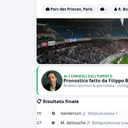
🏟️ Parc des Princes, Paris
🏟️ -
👤 R. B
✍️ I CONSIGLI DELL'ESPERTO
Pronostico fatto da Filippo 
Analista sportivo & giornalista · consig
📋 Risultato finale
15'
🔄
Vanderson
(J. Teze)
Substitution 1
27'
⚽
M. Akliouche
(F. Balogun)
Normal Goa