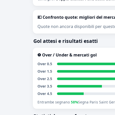
💶 Confronto quote: migliori del merc
Quote non ancora disponibili per quest
Gol attesi e risultati esatti
⚽ Over / Under & mercati gol
Over 0.5
Over 1.5
Over 2.5
Over 3.5
Over 4.5
Entrambe segnano
58%
Segna Paris Saint G