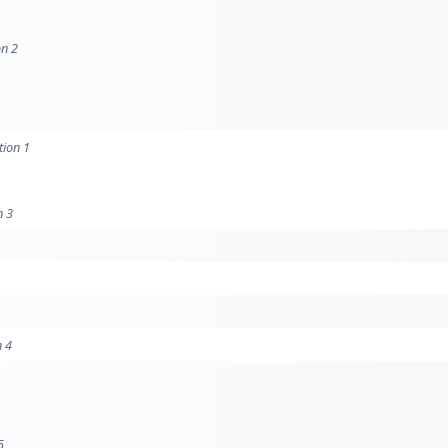
on 2
tion 1
n 3
n 4
5