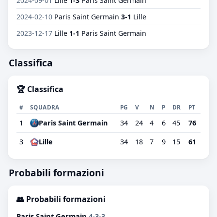
2024-09-01
Lille
1-3
Paris Saint Germain
2024-02-10
Paris Saint Germain
3-1
Lille
2023-12-17
Lille
1-1
Paris Saint Germain
Classifica
🏆 Classifica
#
SQUADRA
PG
V
N
P
DR
PT
1
Paris Saint Germain
34
24
4
6
45
76
3
Lille
34
18
7
9
15
61
Probabili formazioni
👥 Probabili formazioni
Paris Saint Germain
4-3-3