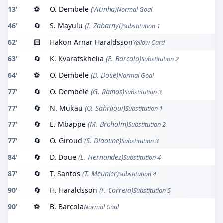
13'
⚽
O. Dembele
(Vitinha)
Normal Goal
46'
🔄
S. Mayulu
(I. Zabarnyi)
Substitution 1
62'
🟨
Hakon Arnar Haraldsson
Yellow Card
63'
🔄
K. Kvaratskhelia
(B. Barcola)
Substitution 2
64'
⚽
O. Dembele
(D. Doue)
Normal Goal
77'
🔄
O. Dembele
(G. Ramos)
Substitution 3
77'
🔄
N. Mukau
(O. Sahraoui)
Substitution 1
77'
🔄
E. Mbappe
(M. Broholm)
Substitution 2
77'
🔄
O. Giroud
(S. Diaoune)
Substitution 3
84'
🔄
D. Doue
(L. Hernandez)
Substitution 4
87'
🔄
T. Santos
(T. Meunier)
Substitution 4
90'
🔄
H. Haraldsson
(F. Correia)
Substitution 5
90'
⚽
B. Barcola
Normal Goal