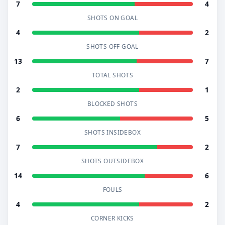
7
4
SHOTS ON GOAL
4
2
SHOTS OFF GOAL
13
7
TOTAL SHOTS
2
1
BLOCKED SHOTS
6
5
SHOTS INSIDEBOX
7
2
SHOTS OUTSIDEBOX
14
6
FOULS
4
2
CORNER KICKS