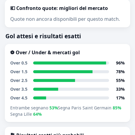
💶 Confronto quote: migliori del mercato
Quote non ancora disponibili per questo match.
Gol attesi e risultati esatti
⚽ Over / Under & mercati gol
Over 0.5
96%
Over 1.5
78%
Over 2.5
55%
Over 3.5
33%
Over 4.5
17%
Entrambe segnano
53%
Segna Paris Saint Germain
85%
Segna Lille
64%