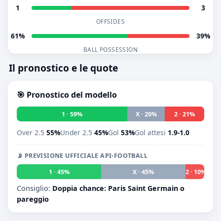
1
3
OFFSIDES
61%
39%
BALL POSSESSION
Il pronostico e le quote
🎯 Pronostico del modello
1 · 59%
X · 20%
2 · 21%
Over 2.5
55%
Under 2.5
45%
Gol
53%
Gol attesi
1.9-1.0
📡 PREVISIONE UFFICIALE API-FOOTBALL
1 · 45%
X · 45%
2 · 10%
Consiglio:
Doppia chance: Paris Saint Germain o
pareggio