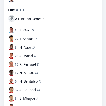
Lille
4-3-3
All. Bruno Genesio
1
B. Ozer
G
22
T. Santos
D
3
N. Ngoy
D
23
A. Mandi
D
15
R. Perraud
D
17
N. Mukau
M
6
N. Bentaleb
M
32
A. Bouaddi
M
8
E. Mbappe
F