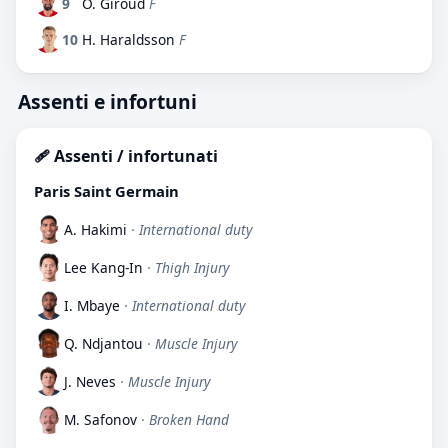
9
O. Giroud
F
10
H. Haraldsson
F
Assenti e infortuni
🩹 Assenti / infortunati
Paris Saint Germain
A. Hakimi
· International duty
Lee Kang-In
· Thigh Injury
I. Mbaye
· International duty
Q. Ndjantou
· Muscle Injury
J. Neves
· Muscle Injury
M. Safonov
· Broken Hand