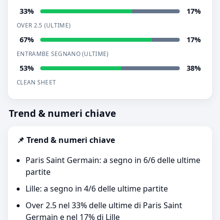
33%
17%
OVER 2.5 (ULTIME)
67%
17%
ENTRAMBE SEGNANO (ULTIME)
53%
38%
CLEAN SHEET
Trend & numeri chiave
📌 Trend & numeri chiave
Paris Saint Germain: a segno in 6/6 delle ultime
partite
Lille: a segno in 4/6 delle ultime partite
Over 2.5 nel 33% delle ultime di Paris Saint
Germain e nel 17% di Lille