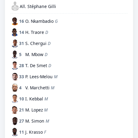
All. Stéphane Gilli
16
O. Nkambadio
G
14
H. Traore
D
31
S. Chergui
D
5
M. Mbow
D
28
T. De Smet
D
33
P. Lees-Melou
M
4
V. Marchetti
M
10
I. Kebbal
M
21
M. Lopez
M
27
M. Simon
M
11
J. Krasso
F