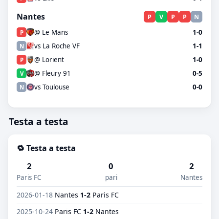
Nantes
P
V
P
P
N
@ Le Mans
1-0
P
vs La Roche VF
1-1
N
@ Lorient
1-0
P
@ Fleury 91
0-5
V
vs Toulouse
0-0
N
Testa a testa
🔁 Testa a testa
2
0
2
Paris FC
pari
Nantes
2026-01-18
Nantes
1-2
Paris FC
2025-10-24
Paris FC
1-2
Nantes