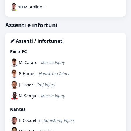
10
M. Abline
F
Assenti e infortuni
🩹 Assenti / infortunati
Paris FC
M. Cafaro
· Muscle Injury
P. Hamel
· Hamstring Injury
J. Lopez
· Calf Injury
N. Sangui
· Muscle Injury
Nantes
F. Coquelin
· Hamstring Injury