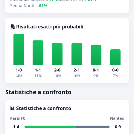
Segna Nantes
61%
🔢 Risultati esatti più probabili
1-0
1-1
2-0
2-1
0-1
0-0
14%
11%
10%
10%
9%
7%
Statistiche a confronto
📊 Statistiche a confronto
Paris FC
Nantes
1.4
0.9