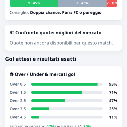
1 · 45%
X · 45%
2 · 10%
Consiglio:
Doppia chance: Paris FC o pareggio
💶 Confronto quote: migliori del mercato
Quote non ancora disponibili per questo match.
Gol attesi e risultati esatti
⚽ Over / Under & mercati gol
Over 0.5
93%
Over 1.5
71%
Over 2.5
47%
Over 3.5
25%
Over 4.5
11%
Entrambe segnano
47%
Segna Paris FC
80%