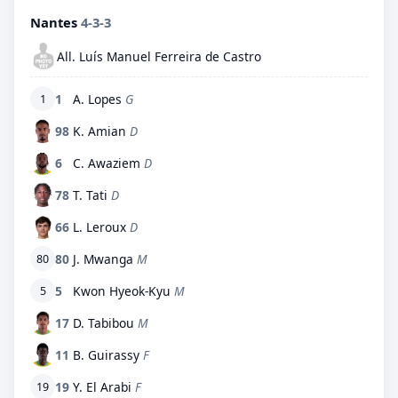
Nantes
4-3-3
All. Luís Manuel Ferreira de Castro
1
A. Lopes
G
1
98
K. Amian
D
6
C. Awaziem
D
78
T. Tati
D
66
L. Leroux
D
80
J. Mwanga
M
80
5
Kwon Hyeok-Kyu
M
5
17
D. Tabibou
M
11
B. Guirassy
F
19
Y. El Arabi
F
19