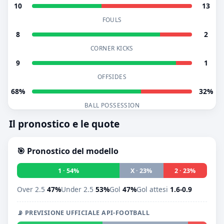
10
13
FOULS
8
2
CORNER KICKS
9
1
OFFSIDES
68%
32%
BALL POSSESSION
Il pronostico e le quote
🎯 Pronostico del modello
1 · 54%
X · 23%
2 · 23%
Over 2.5
47%
Under 2.5
53%
Gol
47%
Gol attesi
1.6-0.9
📡 PREVISIONE UFFICIALE API-FOOTBALL