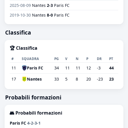
2025-08-09
Nantes
2-3
Paris FC
2019-10-30
Nantes
8-0
Paris FC
Classifica
🏆 Classifica
#
SQUADRA
PG
V
N
P
DR
PT
11
Paris FC
34
11
11
12
-3
44
17
Nantes
33
5
8
20
-23
23
Probabili formazioni
👥 Probabili formazioni
Paris FC
4-2-3-1