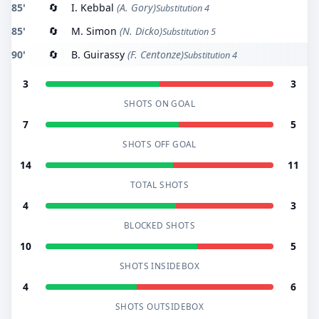
85'
🔄
I. Kebbal
(A. Gory)
Substitution 4
85'
🔄
M. Simon
(N. Dicko)
Substitution 5
90'
🔄
B. Guirassy
(F. Centonze)
Substitution 4
3
3
SHOTS ON GOAL
7
5
SHOTS OFF GOAL
14
11
TOTAL SHOTS
4
3
BLOCKED SHOTS
10
5
SHOTS INSIDEBOX
4
6
SHOTS OUTSIDEBOX