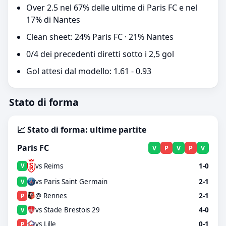
Over 2.5 nel 67% delle ultime di Paris FC e nel
17% di Nantes
Clean sheet: 24% Paris FC · 21% Nantes
0/4 dei precedenti diretti sotto i 2,5 gol
Gol attesi dal modello: 1.61 - 0.93
Stato di forma
📈 Stato di forma: ultime partite
Paris FC
V
P
V
P
V
vs Reims
1-0
V
vs Paris Saint Germain
2-1
V
@ Rennes
2-1
P
vs Stade Brestois 29
4-0
V
vs Lille
0-1
P