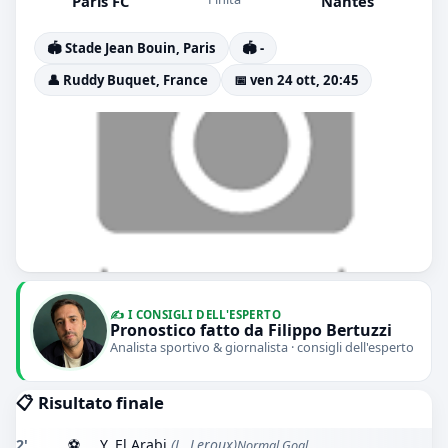
Paris FC
Nantes
🏟️ Stade Jean Bouin, Paris
🏟️ -
👤 Ruddy Buquet, France
📅 ven 24 ott, 20:45
✍️ I CONSIGLI DELL'ESPERTO
Pronostico fatto da Filippo Bertuzzi
Analista sportivo & giornalista · consigli dell'esperto
📋 Risultato finale
2'
⚽
Y. El Arabi
(L. Leroux)
Normal Goal