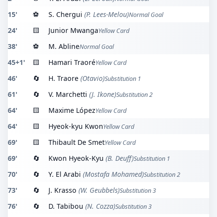
15'
⚽
S. Chergui
(P. Lees-Melou)
Normal Goal
24'
🟨
Junior Mwanga
Yellow Card
38'
⚽
M. Abline
Normal Goal
45+1'
🟨
Hamari Traoré
Yellow Card
46'
🔄
H. Traore
(Otavio)
Substitution 1
61'
🔄
V. Marchetti
(J. Ikone)
Substitution 2
64'
🟨
Maxime López
Yellow Card
64'
🟨
Hyeok-kyu Kwon
Yellow Card
69'
🟨
Thibault De Smet
Yellow Card
69'
🔄
Kwon Hyeok-Kyu
(B. Deuff)
Substitution 1
70'
🔄
Y. El Arabi
(Mostafa Mohamed)
Substitution 2
73'
🔄
J. Krasso
(W. Geubbels)
Substitution 3
76'
🔄
D. Tabibou
(N. Cozza)
Substitution 3