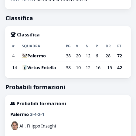
Classifica
🏆 Classifica
#
SQUADRA
PG
V
N
P
DR
PT
4
Palermo
38
20
12
6
28
72
14
Virtus Entella
38
10
12
16
-15
42
Probabili formazioni
👥 Probabili formazioni
Palermo
3-4-2-1
All. Filippo Inzaghi