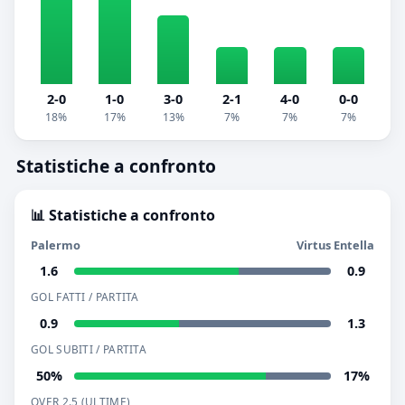
2-0
1-0
3-0
2-1
4-0
0-0
18%
17%
13%
7%
7%
7%
Statistiche a confronto
📊 Statistiche a confronto
Palermo
Virtus Entella
1.6
0.9
GOL FATTI / PARTITA
0.9
1.3
GOL SUBITI / PARTITA
50%
17%
OVER 2.5 (ULTIME)