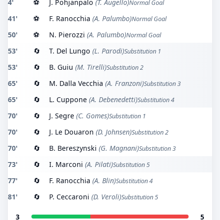
4'
⚽
J. Pohjanpalo
(T. Augello)
Normal Goal
41'
⚽
F. Ranocchia
(A. Palumbo)
Normal Goal
50'
⚽
N. Pierozzi
(A. Palumbo)
Normal Goal
53'
🔄
T. Del Lungo
(L. Parodi)
Substitution 1
53'
🔄
B. Guiu
(M. Tirelli)
Substitution 2
65'
🔄
M. Dalla Vecchia
(A. Franzoni)
Substitution 3
65'
🔄
L. Cuppone
(A. Debenedetti)
Substitution 4
70'
🔄
J. Segre
(C. Gomes)
Substitution 1
70'
🔄
J. Le Douaron
(D. Johnsen)
Substitution 2
70'
🔄
B. Bereszynski
(G. Magnani)
Substitution 3
73'
🔄
I. Marconi
(A. Pilati)
Substitution 5
77'
🔄
F. Ranocchia
(A. Blin)
Substitution 4
81'
🔄
P. Ceccaroni
(D. Veroli)
Substitution 5
3
5