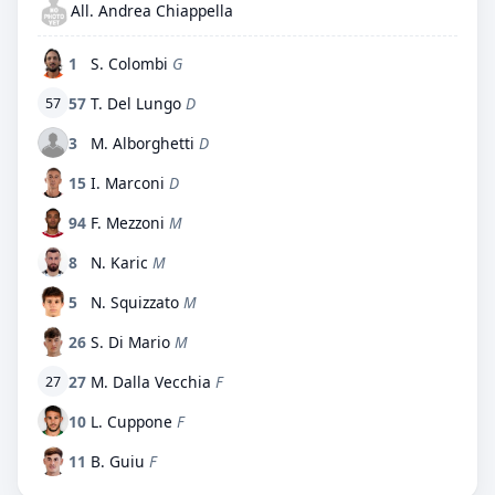
All. Andrea Chiappella
1
S. Colombi
G
57
T. Del Lungo
D
57
3
M. Alborghetti
D
15
I. Marconi
D
94
F. Mezzoni
M
8
N. Karic
M
5
N. Squizzato
M
26
S. Di Mario
M
27
M. Dalla Vecchia
F
27
10
L. Cuppone
F
11
B. Guiu
F