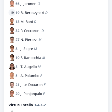
66
J. Joronen
G
19
B. Bereszynski
D
19
13
M. Bani
D
32
P. Ceccaroni
D
27
N. Pierozzi
M
8
J. Segre
M
10
F. Ranocchia
M
3
T. Augello
M
5
A. Palumbo
F
21
J. Le Douaron
F
20
J. Pohjanpalo
F
Virtus Entella
3-4-1-2