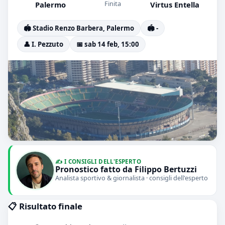
Finita
Palermo
Virtus Entella
🏟️ Stadio Renzo Barbera, Palermo
🏟️ -
👤 I. Pezzuto
📅 sab 14 feb, 15:00
✍️ I CONSIGLI DELL'ESPERTO
Pronostico fatto da Filippo Bertuzzi
Analista sportivo & giornalista · consigli dell'esperto
📋 Risultato finale