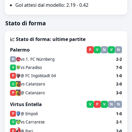
Gol attesi dal modello: 2.19 - 0.42
Stato di forma
📈 Stato di forma: ultime partite
Palermo
P
V
N
V
N
vs 1. FC Nürnberg
2-2
N
vs Paradiso
7-0
V
@ FC Ingolstadt 04
1-0
P
vs Catanzaro
2-0
V
@ Catanzaro
3-0
P
Virtus Entella
V
P
V
N
N
@ Empoli
1-0
P
vs Carrarese
2-1
V
@ Bari
2-0
P