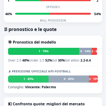
1
2
OFFSIDES
46%
54%
BALL POSSESSION
Il pronostico e le quote
🎯 Pronostico del modello
1 · 79%
X · 14%
2 · 6%
Over 2.5
48%
Under 2.5
52%
Gol
30%
Gol attesi
2.2-0.4
📡 PREVISIONE UFFICIALE API-FOOTBALL
1 · 45%
X · 45%
2 · 10%
Consiglio:
Vincente: Palermo
💶 Confronto quote: migliori del mercato