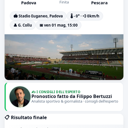
Finita
Padova
Pescara
🏟️ Stadio Euganeo, Padova
🌡️ - 0° · 💨 0km/h
👤 G. Collu
📅 ven 01 mag, 15:00
✍️ I CONSIGLI DELL'ESPERTO
Pronostico fatto da Filippo Bertuzzi
Analista sportivo & giornalista · consigli dell'esperto
📋 Risultato finale