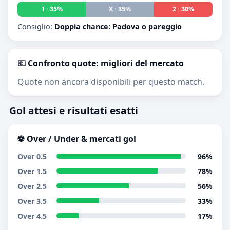
1 · 35%
X · 35%
2 · 30%
Consiglio:
Doppia chance: Padova o pareggio
💶 Confronto quote: migliori del mercato
Quote non ancora disponibili per questo match.
Gol attesi e risultati esatti
⚽ Over / Under & mercati gol
Over 0.5
96%
Over 1.5
78%
Over 2.5
56%
Over 3.5
33%
Over 4.5
17%