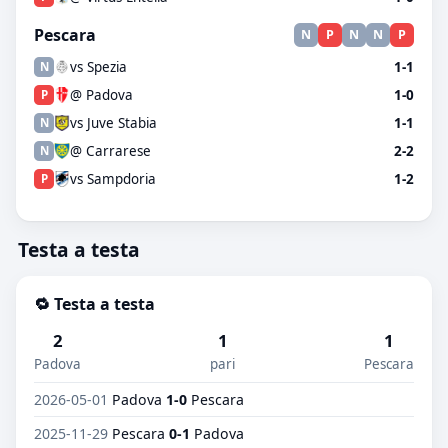
Pescara
N
P
N
N
P
vs Spezia
1-1
N
@ Padova
1-0
P
vs Juve Stabia
1-1
N
@ Carrarese
2-2
N
vs Sampdoria
1-2
P
Testa a testa
🔁 Testa a testa
2
1
1
Padova
pari
Pescara
2026-05-01
Padova
1-0
Pescara
2025-11-29
Pescara
0-1
Padova