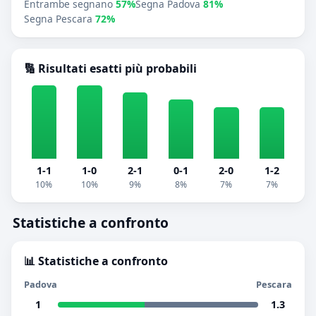
Entrambe segnano
57%
Segna Padova
81%
Segna Pescara
72%
🔢 Risultati esatti più probabili
1-1
1-0
2-1
0-1
2-0
1-2
10%
10%
9%
8%
7%
7%
Statistiche a confronto
📊 Statistiche a confronto
Padova
Pescara
1
1.3