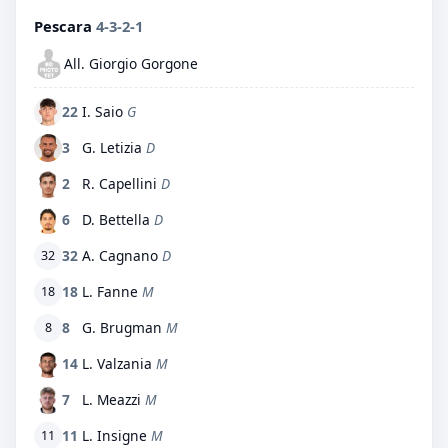
Pescara
4-3-2-1
All. Giorgio Gorgone
22
I. Saio
G
3
G. Letizia
D
2
R. Capellini
D
6
D. Bettella
D
32
A. Cagnano
D
32
18
L. Fanne
M
18
8
G. Brugman
M
8
14
L. Valzania
M
7
L. Meazzi
M
11
L. Insigne
M
11