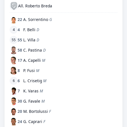
All. Roberto Breda
22
A. Sorrentino
G
4
F. Belli
D
4
55
L. Villa
D
55
58
C. Pastina
D
17
A. Capelli
M
8
P. Fusi
M
6
L. Crisetig
M
6
7
K. Varas
M
30
G. Favale
M
20
M. Bortolussi
F
24
G. Caprari
F