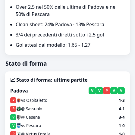
Over 2.5 nel 50% delle ultime di Padova e nel
50% di Pescara
Clean sheet: 24% Padova · 13% Pescara
3/4 dei precedenti diretti sotto i 2,5 gol
Gol attesi dal modello: 1.65 - 1.27
Stato di forma
📈 Stato di forma: ultime partite
Padova
V
V
P
V
V
vs Ospitaletto
1-3
P
@ Sassuolo
4-1
P
@ Cesena
3-4
V
vs Pescara
1-0
V
@ Virtus Entella
1-0
P