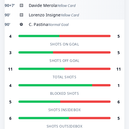
90+7'
🟨
Davide Merola
Yellow Card
90'
🟨
Lorenzo Insigne
Yellow Card
90'
⚽
C. Pastina
Normal Goal
4
5
SHOTS ON GOAL
3
5
SHOTS OFF GOAL
11
11
TOTAL SHOTS
4
1
BLOCKED SHOTS
5
6
SHOTS INSIDEBOX
6
5
SHOTS OUTSIDEBOX