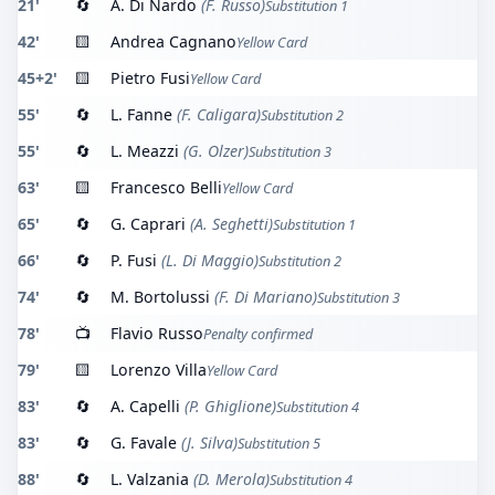
21'
🔄
A. Di Nardo
(F. Russo)
Substitution 1
42'
🟨
Andrea Cagnano
Yellow Card
45+2'
🟨
Pietro Fusi
Yellow Card
55'
🔄
L. Fanne
(F. Caligara)
Substitution 2
55'
🔄
L. Meazzi
(G. Olzer)
Substitution 3
63'
🟨
Francesco Belli
Yellow Card
65'
🔄
G. Caprari
(A. Seghetti)
Substitution 1
66'
🔄
P. Fusi
(L. Di Maggio)
Substitution 2
74'
🔄
M. Bortolussi
(F. Di Mariano)
Substitution 3
78'
📺
Flavio Russo
Penalty confirmed
79'
🟨
Lorenzo Villa
Yellow Card
83'
🔄
A. Capelli
(P. Ghiglione)
Substitution 4
83'
🔄
G. Favale
(J. Silva)
Substitution 5
88'
🔄
L. Valzania
(D. Merola)
Substitution 4