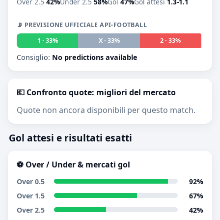
Over 2.5
42%
Under 2.5
58%
Gol
47%
Gol attesi
1.3-1.1
📡 PREVISIONE UFFICIALE API-FOOTBALL
1 · 33%
X · 33%
2 · 33%
Consiglio:
No predictions available
💶 Confronto quote: migliori del mercato
Quote non ancora disponibili per questo match.
Gol attesi e risultati esatti
⚽ Over / Under & mercati gol
Over 0.5
92%
Over 1.5
67%
Over 2.5
42%