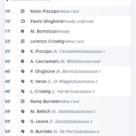
10'
🟨
Kevin Piscopo
Yellow Card
15'
📺
Paolo Ghiglione
Penalty confirmed
17'
⚽
M. Bortolussi
Penalty
23'
🟨
Lorenzo Crisetig
Yellow Card
25'
🔄
K. Piscopo
(A. Cacciamani)
Substitution 1
45'
⚽
A. Cacciamani
(N. Mosti)
Normal Goal
46'
🔄
P. Ghiglione
(A. Barreca)
Substitution 1
46'
🔄
K. Varas
(L. Di Maggio)
Substitution 2
46'
🔄
L. Crisetig
(J. Harder)
Substitution 3
56'
🟨
Rareș Burnete
Yellow Card
59'
🔄
M. Bellich
(G. Stabile)
Substitution 2
59'
🔄
G. Leone
(F. Zuccon)
Substitution 3
59'
🔄
R. Burnete
(G. De Pieri)
Substitution 4