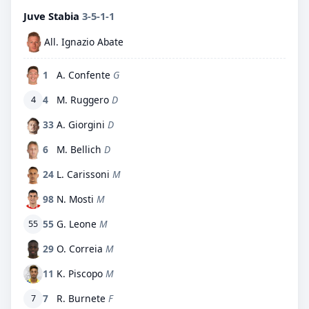
Juve Stabia
3-5-1-1
All. Ignazio Abate
1
A. Confente
G
4
M. Ruggero
D
4
33
A. Giorgini
D
6
M. Bellich
D
24
L. Carissoni
M
98
N. Mosti
M
55
G. Leone
M
55
29
O. Correia
M
11
K. Piscopo
M
7
R. Burnete
F
7