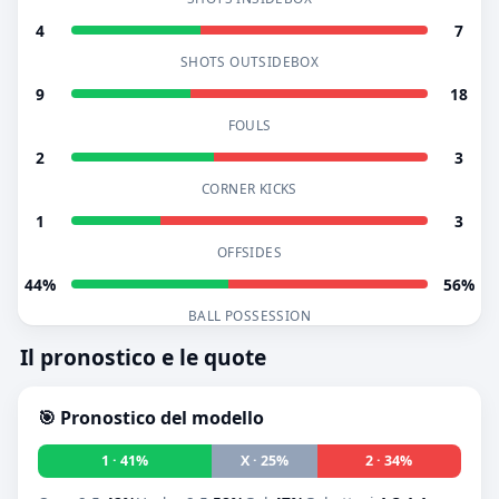
4
7
SHOTS OUTSIDEBOX
9
18
FOULS
2
3
CORNER KICKS
1
3
OFFSIDES
44%
56%
BALL POSSESSION
Il pronostico e le quote
🎯 Pronostico del modello
1 · 41%
X · 25%
2 · 34%