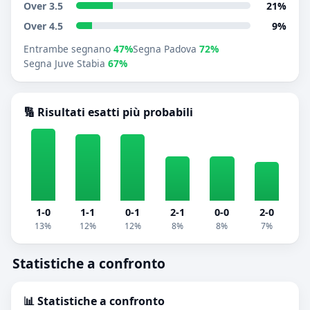
Over 3.5
21%
Over 4.5
9%
Entrambe segnano
47%
Segna Padova
72%
Segna Juve Stabia
67%
🔢 Risultati esatti più probabili
1-0
1-1
0-1
2-1
0-0
2-0
13%
12%
12%
8%
8%
7%
Statistiche a confronto
📊 Statistiche a confronto