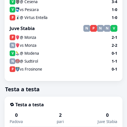
@ Cesena
3-4
V
vs Pescara
1-0
V
@ Virtus Entella
1-0
P
Juve Stabia
N
P
N
N
V
@ Monza
2-1
P
vs Monza
2-2
N
@ Modena
0-1
V
@ Sudtirol
1-1
N
vs Frosinone
0-1
P
Testa a testa
🔁 Testa a testa
0
2
0
Padova
pari
Juve Stabia