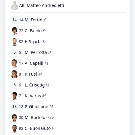
All. Matteo Andreoletti
14
M. Fortin
G
14
72
C. Faedo
D
32
F. Sgarbi
D
5
M. Perrotta
D
5
17
A. Capelli
M
8
P. Fusi
M
6
L. Crisetig
M
6
7
K. Varas
M
18
P. Ghiglione
M
18
20
M. Bortolussi
F
92
C. Buonaiuto
F