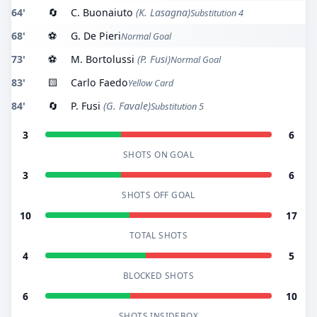
64'
🔄
C. Buonaiuto
(K. Lasagna)
Substitution 4
68'
⚽
G. De Pieri
Normal Goal
73'
⚽
M. Bortolussi
(P. Fusi)
Normal Goal
83'
🟨
Carlo Faedo
Yellow Card
84'
🔄
P. Fusi
(G. Favale)
Substitution 5
3
6
SHOTS ON GOAL
3
6
SHOTS OFF GOAL
10
17
TOTAL SHOTS
4
5
BLOCKED SHOTS
6
10
SHOTS INSIDEBOX