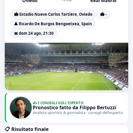
Oviedo
Real Madrid
🏟️ Estadio Nuevo Carlos Tartiere, Oviedo
🏟️ -
👤 Ricardo De Burgos Bengoetxea, Spain
📅 dom 24 ago, 21:30
✍️ I CONSIGLI DELL'ESPERTO
Pronostico fatto da Filippo Bertuzzi
Analista sportivo & giornalista · consigli dell'esperto
📋 Risultato finale