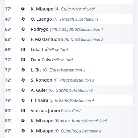
37'
⚽
K. Mbappe
(A. Guler)
Normal Goal
46'
🔄
O. Luengo
(H. Hassan)
Substitution 1
63'
🔄
Rodrygo
(Vinicius Junior)
Substitution 1
63'
🔄
F. Mastantuono
(B. Diaz)
Substitution 2
66'
🟨
Luka Ilić
Yellow Card
72'
🟨
Dani Calvo
Yellow Card
72'
🔄
L. Ilic
(O. Ejaria)
Substitution 2
72'
🔄
S. Rondon
(F. Vinas)
Substitution 3
74'
🔄
A. Guler
(G. Garcia)
Substitution 3
79'
🔄
I. Chaira
(J. Brekalo)
Substitution 4
80'
🟨
Vinícius Júnior
Yellow Card
83'
⚽
K. Mbappe
(Vinicius Junior)
Normal Goal
87'
🔄
K. Mbappe
(D. Ceballos)
Substitution 4