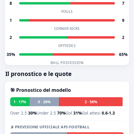
8
7
FOULS
1
9
CORNER KICKS
2
2
OFFSIDES
35%
65%
BALL POSSESSION
Il pronostico e le quote
🎯 Pronostico del modello
1 · 17%
X · 26%
2 · 56%
Over 2.5
30%
Under 2.5
70%
Gol
31%
Gol attesi
0.6-1.3
📡 PREVISIONE UFFICIALE API-FOOTBALL