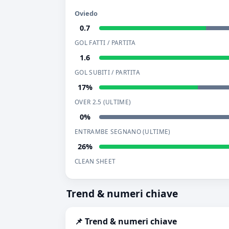
Oviedo
0.7
GOL FATTI / PARTITA
1.6
GOL SUBITI / PARTITA
17%
OVER 2.5 (ULTIME)
0%
ENTRAMBE SEGNANO (ULTIME)
26%
CLEAN SHEET
Trend & numeri chiave
📌 Trend & numeri chiave