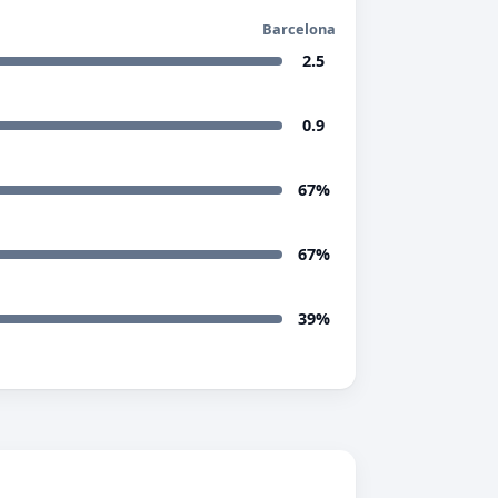
Barcelona
2.5
0.9
67%
67%
39%