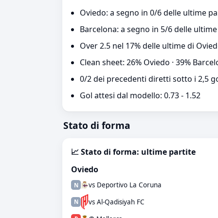
Oviedo: a segno in 0/6 delle ultime pa
Barcelona: a segno in 5/6 delle ultime
Over 2.5 nel 17% delle ultime di Ovie
Clean sheet: 26% Oviedo · 39% Barce
0/2 dei precedenti diretti sotto i 2,5 g
Gol attesi dal modello: 0.73 - 1.52
Stato di forma
📈 Stato di forma: ultime partite
Oviedo
vs Deportivo La Coruna
N
vs Al-Qadisiyah FC
N