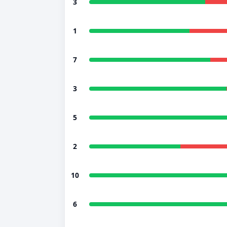
3
1
7
3
5
2
10
6