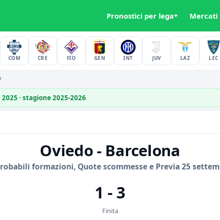
Pronostici per lega
Mercati
COM
CRE
FIO
GEN
INT
JUV
LAZ
LEC
a
e 2025 · stagione 2025-2026
Oviedo - Barcelona
Probabili formazioni, Quote scommesse e Previa 25 settem
1 - 3
Finita