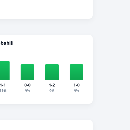
obabili
1-1
0-0
1-2
1-0
11%
9%
9%
9%