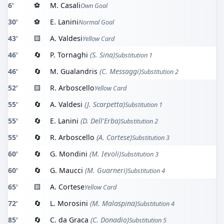
6'
⚽
M. Casali
Own Goal
30'
⚽
E. Lanini
Normal Goal
43'
🟨
A. Valdesi
Yellow Card
46'
🔄
P. Tornaghi
(S. Sina)
Substitution 1
46'
🔄
M. Gualandris
(C. Messaggi)
Substitution 2
52'
🟨
R. Arboscello
Yellow Card
55'
🔄
A. Valdesi
(J. Scarpetta)
Substitution 1
55'
🔄
E. Lanini
(D. Dell'Erba)
Substitution 2
55'
🔄
R. Arboscello
(A. Cortese)
Substitution 3
60'
🔄
G. Mondini
(M. Ievoli)
Substitution 3
60'
🔄
G. Maucci
(M. Guarneri)
Substitution 4
65'
🟨
A. Cortese
Yellow Card
72'
🔄
L. Morosini
(M. Malaspina)
Substitution 4
85'
🔄
C. da Graca
(C. Donadio)
Substitution 5