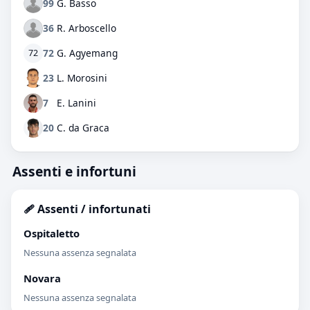
99
G. Basso
36
R. Arboscello
72
G. Agyemang
72
23
L. Morosini
7
E. Lanini
20
C. da Graca
Assenti e infortuni
🩹 Assenti / infortunati
Ospitaletto
Nessuna assenza segnalata
Novara
Nessuna assenza segnalata