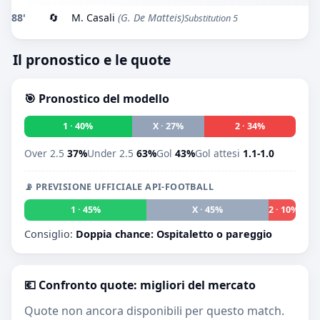
88'
🔄
M. Casali
(G. De Matteis)
Substitution 5
Il pronostico e le quote
🎯 Pronostico del modello
1 · 40%
X · 27%
2 · 34%
Over 2.5
37%
Under 2.5
63%
Gol
43%
Gol attesi
1.1-1.0
📡 PREVISIONE UFFICIALE API-FOOTBALL
1 · 45%
X · 45%
2 · 10%
Consiglio:
Doppia chance: Ospitaletto o pareggio
💶 Confronto quote: migliori del mercato
Quote non ancora disponibili per questo match.