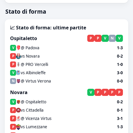
Stato di forma
📈 Stato di forma: ultime partite
Ospitaletto
P
P
V
N
V
@ Padova
1-3
V
vs Novara
0-2
P
@ PRO Vercelli
1-0
P
vs Albinoleffe
3-0
V
@ Virtus Verona
0-0
N
Novara
V
P
P
P
P
@ Ospitaletto
0-2
V
vs Cittadella
0-1
P
@ Vicenza Virtus
3-1
P
vs Lumezzane
1-3
P