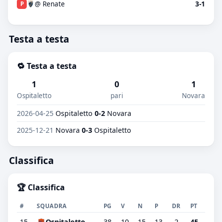
@ Renate
3-1
P
Testa a testa
🔁 Testa a testa
1
0
1
Ospitaletto
pari
Novara
2026-04-25
Ospitaletto
0-2
Novara
2025-12-21
Novara
0-3
Ospitaletto
Classifica
🏆 Classifica
#
SQUADRA
PG
V
N
P
DR
PT
15
Ospitaletto
38
10
15
13
-2
45