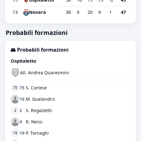
13
38
9
20
9
1
47
Novara
Probabili formazioni
👥 Probabili formazioni
Ospitaletto
All. Andrea Quaresmini
75
S. Cortese
75
16
M. Gualandris
2
S. Regazzetti
2
4
R. Nessi
19
P. Tornaghi
19