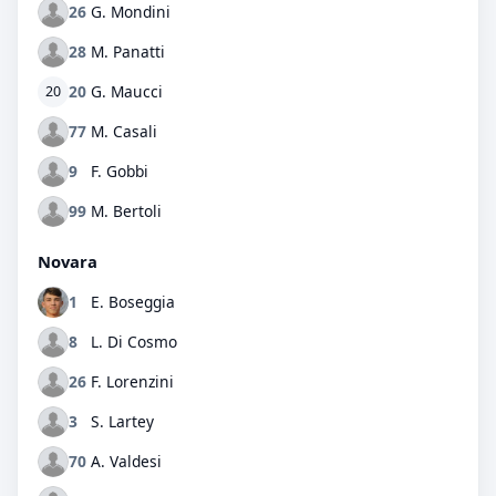
26
G. Mondini
28
M. Panatti
20
G. Maucci
20
77
M. Casali
9
F. Gobbi
99
M. Bertoli
Novara
1
E. Boseggia
8
L. Di Cosmo
26
F. Lorenzini
3
S. Lartey
70
A. Valdesi