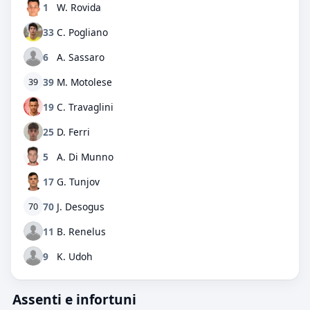
1
W. Rovida
33
C. Pogliano
6
A. Sassaro
39
M. Motolese
39
19
C. Travaglini
25
D. Ferri
5
A. Di Munno
17
G. Tunjov
70
J. Desogus
70
11
B. Renelus
9
K. Udoh
Assenti e infortuni