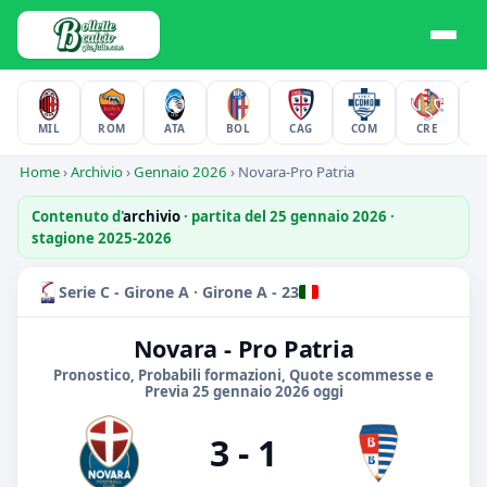
MIL
ROM
ATA
BOL
CAG
COM
CRE
F
Home
›
Archivio
›
Gennaio 2026
›
Novara-Pro Patria
Contenuto d'
archivio
· partita del 25 gennaio 2026 ·
stagione 2025-2026
Serie C - Girone A · Girone A - 23
Novara - Pro Patria
Pronostico, Probabili formazioni, Quote scommesse e
Previa 25 gennaio 2026 oggi
3 - 1