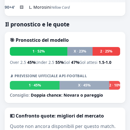
90+4'
🟨
L. Morosini
Yellow Card
Il pronostico e le quote
🎯 Pronostico del modello
1 · 52%
X · 23%
2 · 25%
Over 2.5
45%
Under 2.5
55%
Gol
47%
Gol attesi
1.5-1.0
📡 PREVISIONE UFFICIALE API-FOOTBALL
1 · 45%
X · 45%
2 · 10%
Consiglio:
Doppia chance: Novara o pareggio
💶 Confronto quote: migliori del mercato
Quote non ancora disponibili per questo match.