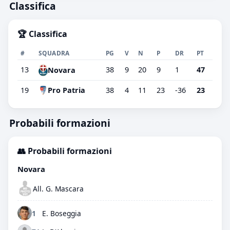
Classifica
🏆 Classifica
#
SQUADRA
PG
V
N
P
DR
PT
13
38
9
20
9
1
47
Novara
19
Pro Patria
38
4
11
23
-36
23
Probabili formazioni
👥 Probabili formazioni
Novara
All. G. Mascara
1
E. Boseggia