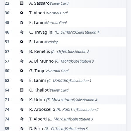
22'
🟨
A. Sassaro
Yellow Card
30'
⚽
T. Alberti
Normal Goal
45'
⚽
E. Lanini
Normal Goal
46'
🔄
C. Travaglini
(C. Dimarco)
Substitution 1
53'
⚽
E. Lanini
Penalty
57'
🔄
B. Renelus
(A. Orfei)
Substitution 2
57'
🔄
A. Di Munno
(C. Mora)
Substitution 3
60'
⚽
G. Tunjov
Normal Goal
62'
🔄
E. Lanini
(C. Donadio)
Substitution 1
64'
🟨
O. Khailoti
Yellow Card
71'
🔄
K. Udoh
(F. Mastroianni)
Substitution 4
74'
🔄
R. Arboscello
(R. Ranieri)
Substitution 2
74'
🔄
T. Alberti
(L. Morosini)
Substitution 3
85'
🔄
D. Ferri
(G. Citterio)
Substitution 5