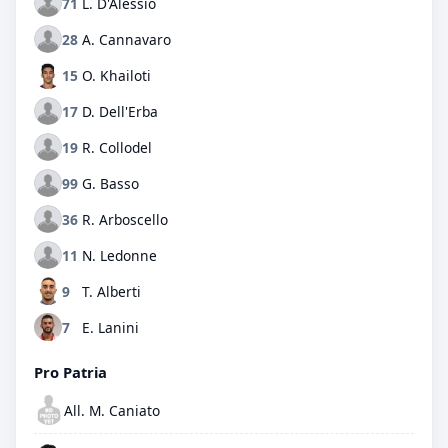
71
L. D'Alessio
28
A. Cannavaro
15
O. Khailoti
17
D. Dell'Erba
19
R. Collodel
99
G. Basso
36
R. Arboscello
11
N. Ledonne
9
T. Alberti
7
E. Lanini
Pro Patria
All. M. Caniato