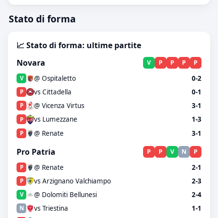
Stato di forma
📈 Stato di forma: ultime partite
Novara
V
P
P
P
P
@ Ospitaletto
0-2
V
vs Cittadella
0-1
P
@ Vicenza Virtus
3-1
P
vs Lumezzane
1-3
P
@ Renate
3-1
P
Pro Patria
P
P
V
N
P
@ Renate
2-1
P
vs Arzignano Valchiampo
2-3
P
@ Dolomiti Bellunesi
2-4
V
vs Triestina
1-1
N