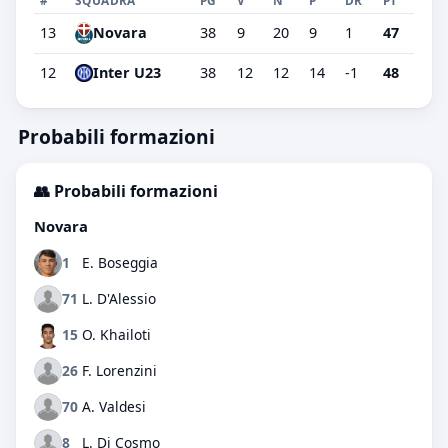
13
38
9
20
9
1
47
Novara
12
Inter U23
38
12
12
14
-1
48
Probabili formazioni
👥 Probabili formazioni
Novara
1
E. Boseggia
71
L. D'Alessio
15
O. Khailoti
26
F. Lorenzini
70
A. Valdesi
8
L. Di Cosmo