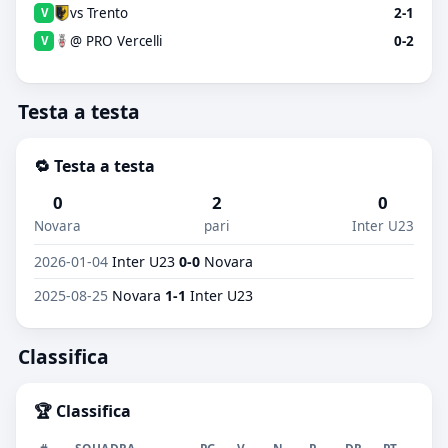
vs Trento
2-1
V
@ PRO Vercelli
0-2
V
Testa a testa
🔁 Testa a testa
0
2
0
Novara
pari
Inter U23
2026-01-04
Inter U23
0-0
Novara
2025-08-25
Novara
1-1
Inter U23
Classifica
🏆 Classifica
#
SQUADRA
PG
V
N
P
DR
PT