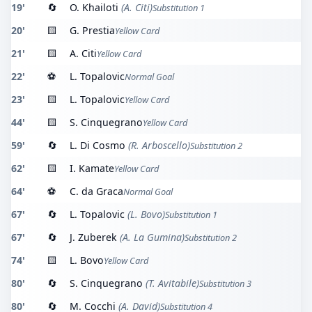
19'
🔄
O. Khailoti
(A. Citi)
Substitution 1
20'
🟨
G. Prestia
Yellow Card
21'
🟨
A. Citi
Yellow Card
22'
⚽
L. Topalovic
Normal Goal
23'
🟨
L. Topalovic
Yellow Card
44'
🟨
S. Cinquegrano
Yellow Card
59'
🔄
L. Di Cosmo
(R. Arboscello)
Substitution 2
62'
🟨
I. Kamate
Yellow Card
64'
⚽
C. da Graca
Normal Goal
67'
🔄
L. Topalovic
(L. Bovo)
Substitution 1
67'
🔄
J. Zuberek
(A. La Gumina)
Substitution 2
74'
🟨
L. Bovo
Yellow Card
80'
🔄
S. Cinquegrano
(T. Avitabile)
Substitution 3
80'
🔄
M. Cocchi
(A. David)
Substitution 4