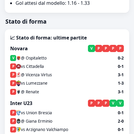
Gol attesi dal modello: 1.16 - 1.33
Stato di forma
📈 Stato di forma: ultime partite
Novara
V
P
P
P
P
@ Ospitaletto
0-2
V
vs Cittadella
0-1
P
@ Vicenza Virtus
3-1
P
vs Lumezzane
1-3
P
@ Renate
3-1
P
Inter U23
P
P
P
V
V
vs Union Brescia
0-1
P
@ Giana Erminio
2-0
P
vs Arzignano Valchiampo
0-1
P