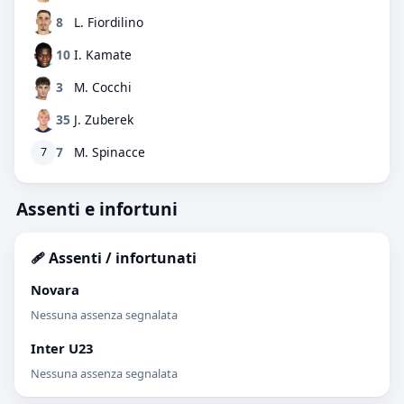
8
L. Fiordilino
10
I. Kamate
3
M. Cocchi
35
J. Zuberek
7
M. Spinacce
7
Assenti e infortuni
🩹 Assenti / infortunati
Novara
Nessuna assenza segnalata
Inter U23
Nessuna assenza segnalata