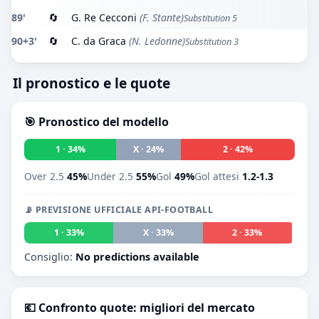
89'
🔄
G. Re Cecconi
(F. Stante)
Substitution 5
90+3'
🔄
C. da Graca
(N. Ledonne)
Substitution 3
Il pronostico e le quote
🎯 Pronostico del modello
1 · 34%
X · 24%
2 · 42%
Over 2.5
45%
Under 2.5
55%
Gol
49%
Gol attesi
1.2-1.3
📡 PREVISIONE UFFICIALE API-FOOTBALL
1 · 33%
X · 33%
2 · 33%
Consiglio:
No predictions available
💶 Confronto quote: migliori del mercato