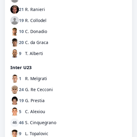
21
R. Ranieri
19
R. Collodel
10
C. Donadio
20
C. da Graca
9
T. Alberti
Inter U23
1
R. Melgrati
24
G. Re Cecconi
19
G. Prestia
5
C. Alexiou
46
S. Cinquegrano
46
9
L. Topalovic