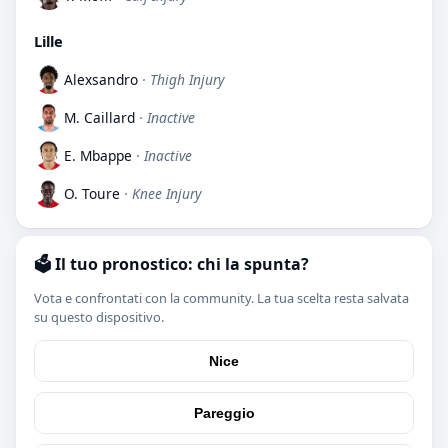
Lille
Alexsandro
· Thigh Injury
M. Caillard
· Inactive
E. Mbappe
· Inactive
O. Toure
· Knee Injury
🗳️ Il tuo pronostico: chi la spunta?
Vota e confrontati con la community. La tua scelta resta salvata
su questo dispositivo.
Nice
Pareggio