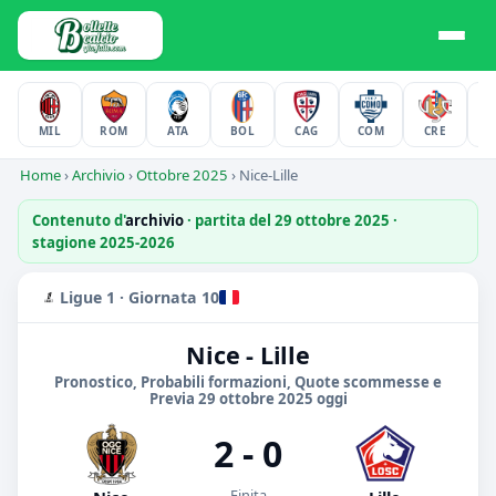
MIL
ROM
ATA
BOL
CAG
COM
CRE
F
Home
›
Archivio
›
Ottobre 2025
›
Nice-Lille
Contenuto d'
archivio
· partita del 29 ottobre 2025 ·
stagione 2025-2026
Ligue 1 · Giornata 10
Nice - Lille
Pronostico, Probabili formazioni, Quote scommesse e
Previa 29 ottobre 2025 oggi
2 - 0
Finita