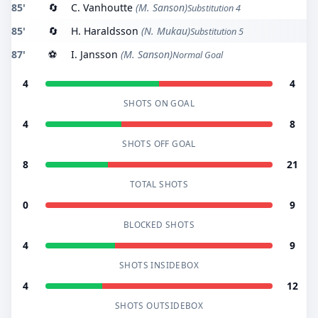
85'
🔄
C. Vanhoutte
(M. Sanson)
Substitution 4
85'
🔄
H. Haraldsson
(N. Mukau)
Substitution 5
87'
⚽
I. Jansson
(M. Sanson)
Normal Goal
4
4
SHOTS ON GOAL
4
8
SHOTS OFF GOAL
8
21
TOTAL SHOTS
0
9
BLOCKED SHOTS
4
9
SHOTS INSIDEBOX
4
12
SHOTS OUTSIDEBOX