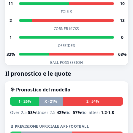
11
10
FOULS
2
13
CORNER KICKS
1
0
OFFSIDES
32%
68%
BALL POSSESSION
Il pronostico e le quote
🎯 Pronostico del modello
1 · 26%
X · 21%
2 · 54%
Over 2.5
58%
Under 2.5
42%
Gol
57%
Gol attesi
1.2-1.8
📡 PREVISIONE UFFICIALE API-FOOTBALL