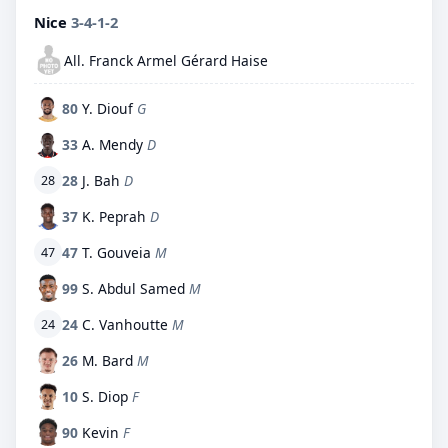
Nice
3-4-1-2
All. Franck Armel Gérard Haise
80
Y. Diouf
G
33
A. Mendy
D
28
J. Bah
D
28
37
K. Peprah
D
47
T. Gouveia
M
47
99
S. Abdul Samed
M
24
C. Vanhoutte
M
24
26
M. Bard
M
10
S. Diop
F
90
Kevin
F