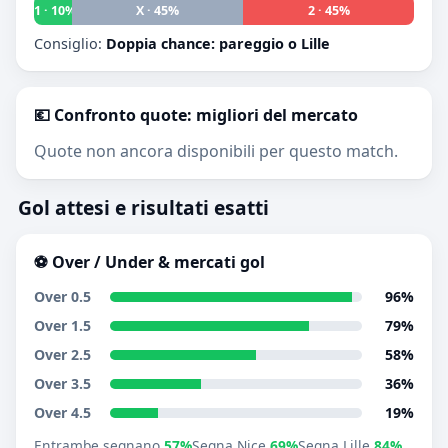
1 · 10%
X · 45%
2 · 45%
Consiglio:
Doppia chance: pareggio o Lille
💶 Confronto quote: migliori del mercato
Quote non ancora disponibili per questo match.
Gol attesi e risultati esatti
⚽ Over / Under & mercati gol
Over 0.5
96%
Over 1.5
79%
Over 2.5
58%
Over 3.5
36%
Over 4.5
19%
Entrambe segnano
57%
Segna Nice
69%
Segna Lille
84%