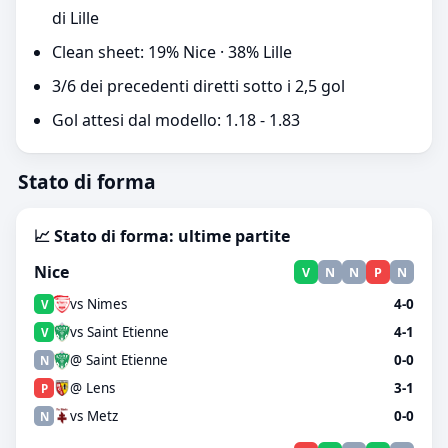
di Lille
Clean sheet: 19% Nice · 38% Lille
3/6 dei precedenti diretti sotto i 2,5 gol
Gol attesi dal modello: 1.18 - 1.83
Stato di forma
📈 Stato di forma: ultime partite
Nice
V
N
N
P
N
vs Nimes
4-0
V
vs Saint Etienne
4-1
V
@ Saint Etienne
0-0
N
@ Lens
3-1
P
vs Metz
0-0
N