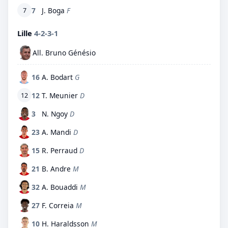
7
J. Boga
F
7
Lille
4-2-3-1
All. Bruno Génésio
16
A. Bodart
G
12
T. Meunier
D
12
3
N. Ngoy
D
23
A. Mandi
D
15
R. Perraud
D
21
B. Andre
M
32
A. Bouaddi
M
27
F. Correia
M
10
H. Haraldsson
M