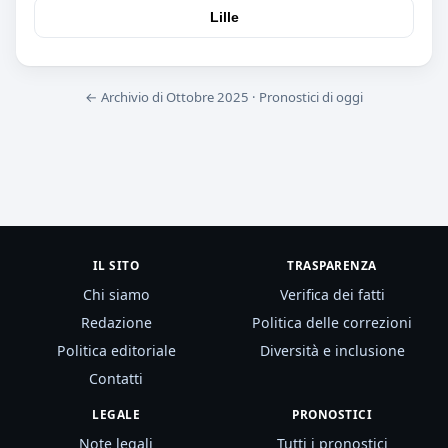
Lille
← Archivio di Ottobre 2025
·
Pronostici di oggi
IL SITO
TRASPARENZA
Chi siamo
Verifica dei fatti
Redazione
Politica delle correzioni
Politica editoriale
Diversità e inclusione
Contatti
LEGALE
PRONOSTICI
Note legali
Tutti i pronostici