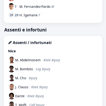
7
M. Fernandez-Pardo
M
29
H. Igamane
F
29
Assenti e infortuni
🩹 Assenti / infortunati
Nice
M. Abdelmonem
· Knee Injury
M. Bombito
· Leg Injury
M. Cho
· Injury
J. Clauss
· Knee Injury
Dante
· Knee Injury
T. Moffi
· Calf Injury