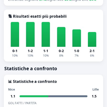
🔢 Risultati esatti più probabili
0-1
1-2
1-1
0-2
1-0
2-1
10%
10%
10%
8%
7%
6%
Statistiche a confronto
📊 Statistiche a confronto
Nice
Lille
1.1
1.5
GOL FATTI / PARTITA