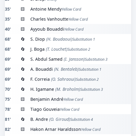
35'
🟨
Antoine Mendy
Yellow Card
35'
🟨
Charles Vanhoutte
Yellow Card
40'
🟨
Ayyoub Bouaddi
Yellow Card
68'
🔄
S. Diop
(H. Boudaoui)
Substitution 1
68'
🔄
J. Boga
(T. Louchet)
Substitution 2
69'
🔄
S. Abdul Samed
(I. Jansson)
Substitution 3
69'
🔄
A. Bouaddi
(N. Bentaleb)
Substitution 1
69'
🔄
F. Correia
(O. Sahraoui)
Substitution 2
70'
🔄
H. Igamane
(M. Broholm)
Substitution 3
75'
🟨
Benjamin André
Yellow Card
78'
🟨
Tiago Gouveia
Yellow Card
81'
🔄
B. Andre
(O. Giroud)
Substitution 4
82'
🟨
Hakon Arnar Haraldsson
Yellow Card