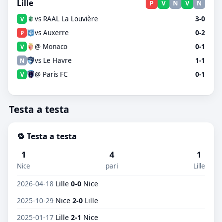
Lille
P
V
N
V
N
vs RAAL La Louvière
3-0
V
vs Auxerre
0-2
P
@ Monaco
0-1
V
vs Le Havre
1-1
N
@ Paris FC
0-1
V
Testa a testa
🔁 Testa a testa
1
4
1
Nice
pari
Lille
2026-04-18
Lille
0-0
Nice
2025-10-29
Nice
2-0
Lille
2025-01-17
Lille
2-1
Nice