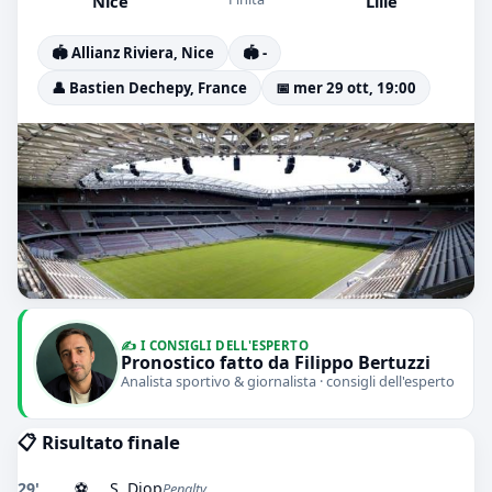
Nice
Lille
🏟️ Allianz Riviera, Nice
🏟️ -
👤 Bastien Dechepy, France
📅 mer 29 ott, 19:00
✍️ I CONSIGLI DELL'ESPERTO
Pronostico fatto da Filippo Bertuzzi
Analista sportivo & giornalista · consigli dell'esperto
📋 Risultato finale
29'
⚽
S. Diop
Penalty