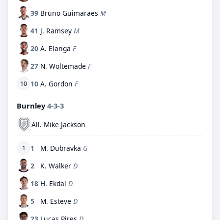
39
Bruno Guimaraes
M
41
J. Ramsey
M
20
A. Elanga
F
27
N. Woltemade
F
10
A. Gordon
F
10
Burnley
4-3-3
All. Mike Jackson
1
M. Dubravka
G
1
2
K. Walker
D
18
H. Ekdal
D
5
M. Esteve
D
23
Lucas Pires
D