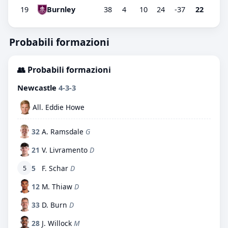
19
Burnley
38
4
10
24
-37
22
Probabili formazioni
👥 Probabili formazioni
Newcastle
4-3-3
All. Eddie Howe
32
A. Ramsdale
G
21
V. Livramento
D
5
F. Schar
D
5
12
M. Thiaw
D
33
D. Burn
D
28
J. Willock
M