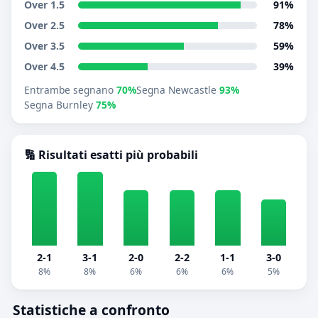
Over 1.5
91%
Over 2.5
78%
Over 3.5
59%
Over 4.5
39%
Entrambe segnano
70%
Segna Newcastle
93%
Segna Burnley
75%
🔢 Risultati esatti più probabili
2-1
3-1
2-0
2-2
1-1
3-0
8%
8%
6%
6%
6%
5%
Statistiche a confronto