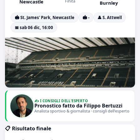
Finita
Newcastle
Burnley
🏟️ St. James' Park, Newcastle
🏟️ -
👤 S. Attwell
📅 sab 06 dic, 16:00
✍️ I CONSIGLI DELL'ESPERTO
Pronostico fatto da Filippo Bertuzzi
Analista sportivo & giornalista · consigli dell'esperto
📋 Risultato finale