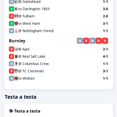
@ Gateshead
1-1
N
vs Darlington 1883
3-0
V
@ Fulham
2-0
P
vs West Ham
3-1
V
@ Nottingham Forest
1-1
N
Burnley
N
P
N
P
P
@ Ajax
2-1
P
@ Real Salt Lake
4-1
P
@ Columbus Crew
1-1
N
@ FC Cincinnati
3-1
P
vs Wolves
1-1
N
Testa a testa
🔁 Testa a testa