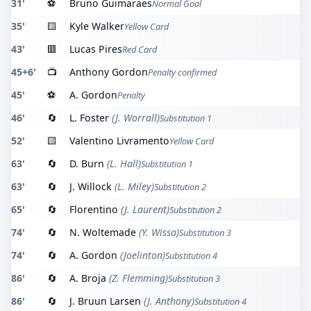
31'
⚽
Bruno Guimaraes
Normal Goal
35'
🟨
Kyle Walker
Yellow Card
43'
🟥
Lucas Pires
Red Card
45+6'
📺
Anthony Gordon
Penalty confirmed
45'
⚽
A. Gordon
Penalty
46'
🔄
L. Foster
(J. Worrall)
Substitution 1
52'
🟨
Valentino Livramento
Yellow Card
63'
🔄
D. Burn
(L. Hall)
Substitution 1
63'
🔄
J. Willock
(L. Miley)
Substitution 2
65'
🔄
Florentino
(J. Laurent)
Substitution 2
74'
🔄
N. Woltemade
(Y. Wissa)
Substitution 3
74'
🔄
A. Gordon
(Joelinton)
Substitution 4
86'
🔄
A. Broja
(Z. Flemming)
Substitution 3
86'
🔄
J. Bruun Larsen
(J. Anthony)
Substitution 4