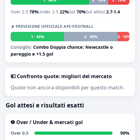
1 · 66%
X · 16%
2 · 18%
Over 2.5
78%
Under 2.5
22%
Gol
70%
Gol attesi
2.7-1.4
📡 PREVISIONE UFFICIALE API-FOOTBALL
1 · 45%
X · 45%
2 · 10%
Consiglio:
Combo Doppia chance: Newcastle o
pareggio e +1.5 gol
💶 Confronto quote: migliori del mercato
Quote non ancora disponibili per questo match.
Gol attesi e risultati esatti
⚽ Over / Under & mercati gol
Over 0.5
99%