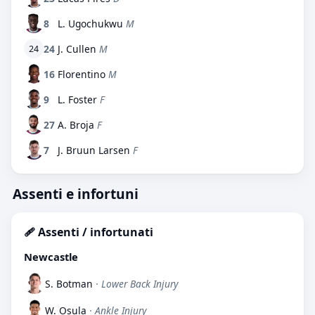
8
L. Ugochukwu
M
24
J. Cullen
M
24
16
Florentino
M
9
L. Foster
F
27
A. Broja
F
7
J. Bruun Larsen
F
Assenti e infortuni
🩹 Assenti / infortunati
Newcastle
S. Botman
· Lower Back Injury
W. Osula
· Ankle Injury