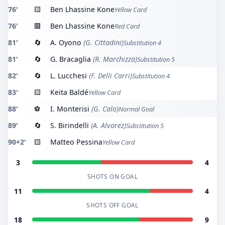
76'
🟨
Ben Lhassine Kone
Yellow Card
76'
🟥
Ben Lhassine Kone
Red Card
81'
🔄
A. Oyono
(G. Cittadini)
Substitution 4
81'
🔄
G. Bracaglia
(R. Marchizza)
Substitution 5
82'
🔄
L. Lucchesi
(F. Delli Carri)
Substitution 4
83'
🟨
Keita Baldé
Yellow Card
88'
⚽
I. Monterisi
(G. Calo)
Normal Goal
89'
🔄
S. Birindelli
(A. Alvarez)
Substitution 5
90+2'
🟨
Matteo Pessina
Yellow Card
3
4
SHOTS ON GOAL
11
4
SHOTS OFF GOAL
18
9