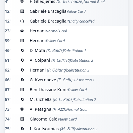
4'
⚽
F. Ghedjemis
(G. Kvernadze)
Normal Goal
12'
🟨
Gabriele Bracaglia
Yellow Card
12'
📺
Gabriele Bracaglia
Penalty cancelled
23'
⚽
Hernani
Normal Goal
39'
🟨
Hernani
Yellow Card
46'
🔄
D. Mota
(K. Balde)
Substitution 1
61'
🔄
A. Colpani
(P. Ciurria)
Substitution 2
62'
🔄
Hernani
(P. Obiang)
Substitution 3
66'
🔄
G. Kvernadze
(F. Gelli)
Substitution 1
67'
🟨
Ben Lhassine Kone
Yellow Card
67'
🔄
M. Cichella
(B. L. Kone)
Substitution 2
73'
⚽
A. Petagna
(P. Azzi)
Normal Goal
74'
🟨
Giacomo Calò
Yellow Card
75'
🔄
I. Koutsoupias
(M. Zilli)
Substitution 3