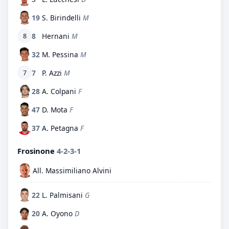
19
S. Birindelli
M
8
Hernani
M
8
32
M. Pessina
M
7
P. Azzi
M
7
28
A. Colpani
F
47
D. Mota
F
37
A. Petagna
F
Frosinone
4-2-3-1
All. Massimiliano Alvini
22
L. Palmisani
G
20
A. Oyono
D