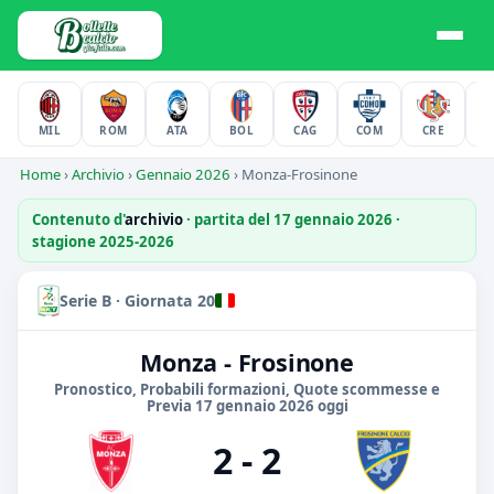
MIL
ROM
ATA
BOL
CAG
COM
CRE
F
Home
›
Archivio
›
Gennaio 2026
›
Monza-Frosinone
Contenuto d'
archivio
· partita del 17 gennaio 2026 ·
stagione 2025-2026
Serie B · Giornata 20
Monza - Frosinone
Pronostico, Probabili formazioni, Quote scommesse e
Previa 17 gennaio 2026 oggi
2 - 2