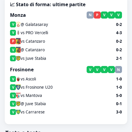
📈 Stato di forma: ultime partite
Monza
N
P
V
V
V
@ Galatasaray
0-2
V
vs PRO Vercelli
4-3
V
vs Catanzaro
0-2
P
@ Catanzaro
0-2
V
vs Juve Stabia
2-1
V
Frosinone
V
V
V
V
N
vs Ascoli
1-0
V
vs Frosinone U20
1-0
V
vs Mantova
5-0
V
@ Juve Stabia
0-1
V
vs Carrarese
3-0
V