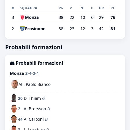
#
SQUADRA
PG
V
N
P
DR
PT
3
Monza
38
22
10
6
29
76
2
Frosinone
38
23
12
3
42
81
Probabili formazioni
👥 Probabili formazioni
Monza
3-4-2-1
All. Paolo Bianco
20
D. Thiam
G
2
A. Brorsson
D
44
A. Carboni
D
3
L. Lucchesi
D