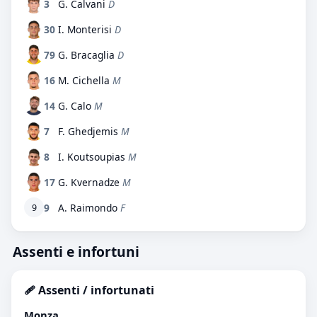
3
G. Calvani
D
30
I. Monterisi
D
79
G. Bracaglia
D
16
M. Cichella
M
14
G. Calo
M
7
F. Ghedjemis
M
8
I. Koutsoupias
M
17
G. Kvernadze
M
9
A. Raimondo
F
9
Assenti e infortuni
🩹 Assenti / infortunati
Monza