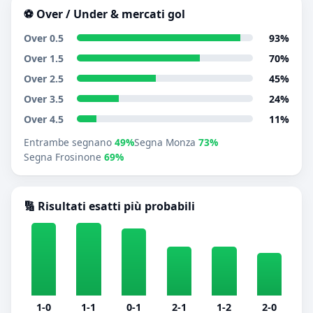
⚽ Over / Under & mercati gol
Over 0.5
93%
Over 1.5
70%
Over 2.5
45%
Over 3.5
24%
Over 4.5
11%
Entrambe segnano
49%
Segna Monza
73%
Segna Frosinone
69%
🔢 Risultati esatti più probabili
1-0
1-1
0-1
2-1
1-2
2-0