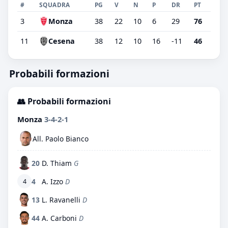
#
SQUADRA
PG
V
N
P
DR
PT
3
Monza
38
22
10
6
29
76
11
Cesena
38
12
10
16
-11
46
Probabili formazioni
👥 Probabili formazioni
Monza
3-4-2-1
All. Paolo Bianco
20
D. Thiam
G
4
A. Izzo
D
4
13
L. Ravanelli
D
44
A. Carboni
D