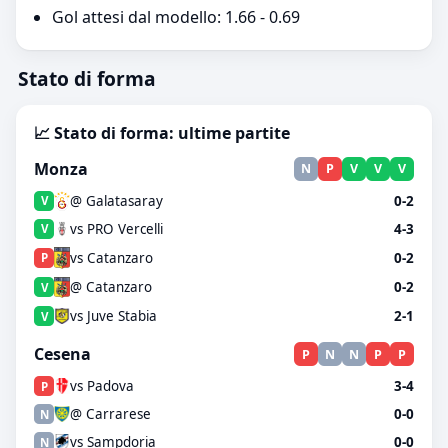
Gol attesi dal modello: 1.66 - 0.69
Stato di forma
📈 Stato di forma: ultime partite
Monza
N
P
V
V
V
@ Galatasaray
0-2
V
vs PRO Vercelli
4-3
V
vs Catanzaro
0-2
P
@ Catanzaro
0-2
V
vs Juve Stabia
2-1
V
Cesena
P
N
N
P
P
vs Padova
3-4
P
@ Carrarese
0-0
N
vs Sampdoria
0-0
N