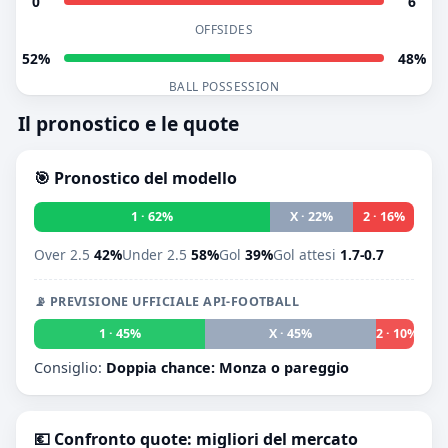
0
6
OFFSIDES
52%
48%
BALL POSSESSION
Il pronostico e le quote
🎯 Pronostico del modello
1 · 62%
X · 22%
2 · 16%
Over 2.5
42%
Under 2.5
58%
Gol
39%
Gol attesi
1.7-0.7
📡 PREVISIONE UFFICIALE API-FOOTBALL
1 · 45%
X · 45%
2 · 10%
Consiglio:
Doppia chance: Monza o pareggio
💶 Confronto quote: migliori del mercato