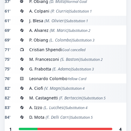
37'
⚽
P. Obiang
(D. Mota)
Normal Goal
61'
🔄
A. Colpani
(P. Ciurria)
Substitution 1
61'
🔄
J. Blesa
(M. Olivieri)
Substitution 1
69'
🔄
A. Alvarez
(M. Maric)
Substitution 2
69'
🔄
P. Obiang
(L. Colombo)
Substitution 3
71'
📺
Cristian Shpendi
Goal cancelled
75'
🔄
M. Francesconi
(S. Bastoni)
Substitution 2
75'
🔄
G. Frabotta
(E. Adamo)
Substitution 3
76'
🟨
Leonardo Colombo
Yellow Card
82'
🔄
A. Ciofi
(V. Magni)
Substitution 4
82'
🔄
M. Castagnetti
(F. Bertaccini)
Substitution 5
83'
🔄
A. Izzo
(L. Lucchesi)
Substitution 4
84'
🔄
D. Mota
(F. Delli Carri)
Substitution 5
1
4