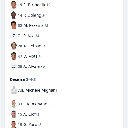
19
S. Birindelli
M
14
P. Obiang
M
32
M. Pessina
M
7
P. Azzi
M
7
28
A. Colpani
F
47
D. Mota
F
25
A. Alvarez
F
25
Cesena
3-4-3
All. Michele Mignani
33
J. Klinsmann
G
15
A. Ciofi
D
19
G. Zaro
D