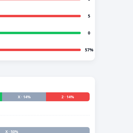
5
0
57%
X · 14%
2 · 14%
X · 50%
2 · 0%