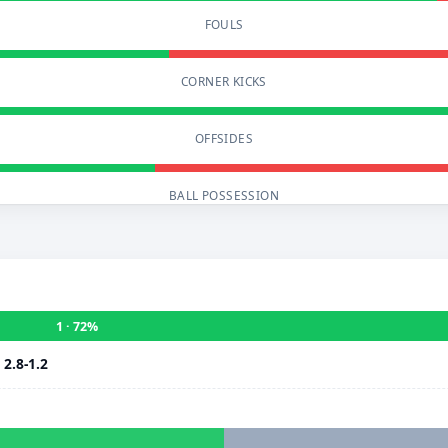
FOULS
CORNER KICKS
OFFSIDES
BALL POSSESSION
1 · 72%
i
2.8-1.2