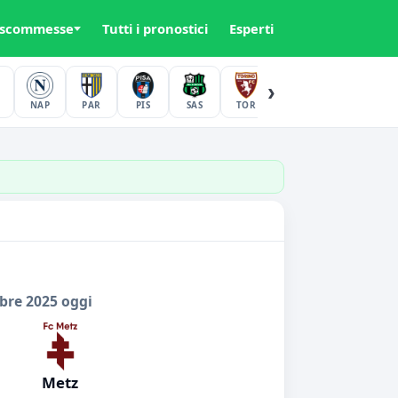
 scommesse
Tutti i pronostici
Esperti
›
NAP
PAR
PIS
SAS
TOR
UDI
VER
bre 2025 oggi
Metz