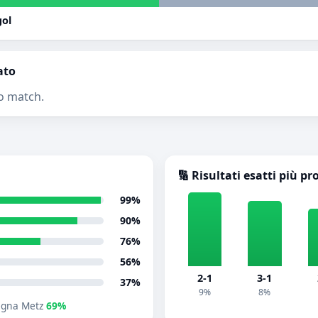
gol
ato
o match.
🔢 Risultati esatti più pr
99%
90%
76%
56%
2-1
3-1
37%
9%
8%
egna Metz
69%