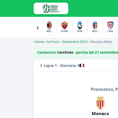
‹
MIL
ROM
ATA
BOL
CAG
Home
›
Archivio
›
Settembre 2025
›
Monaco-Metz
Contenuto d'
archivio
· partita del 21 settembr
Ligue 1 · Giornata 5
Pronostico, 
Monaco