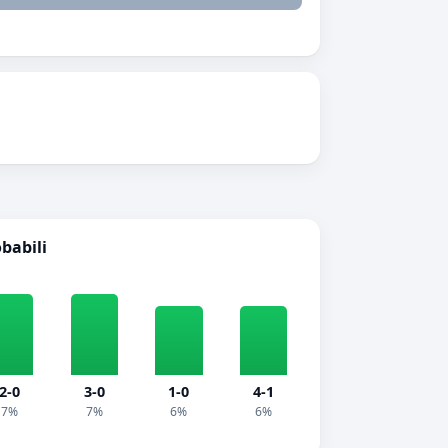
obabili
2-0
3-0
1-0
4-1
7%
7%
6%
6%