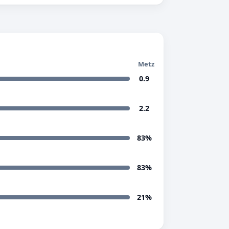
Metz
0.9
2.2
83%
83%
21%