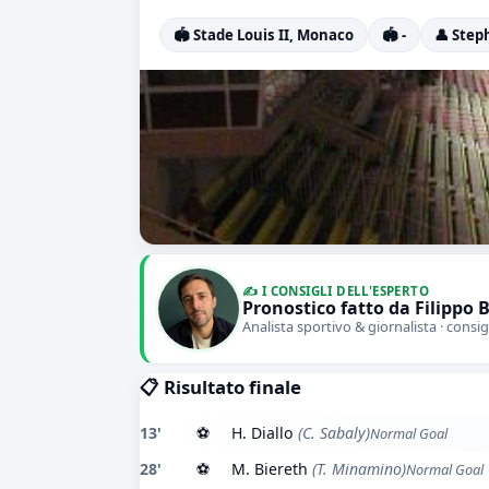
🏟️ Stade Louis II, Monaco
🏟️ -
👤 Step
✍️ I CONSIGLI DELL'ESPERTO
Pronostico fatto da Filippo 
Analista sportivo & giornalista · consig
📋 Risultato finale
13'
⚽
H. Diallo
(C. Sabaly)
Normal Goal
28'
⚽
M. Biereth
(T. Minamino)
Normal Goal