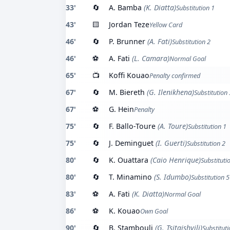
33'
🔄
A. Bamba
(K. Diatta)
Substitution 1
43'
🟨
Jordan Teze
Yellow Card
46'
🔄
P. Brunner
(A. Fati)
Substitution 2
46'
⚽
A. Fati
(L. Camara)
Normal Goal
65'
📺
Koffi Kouao
Penalty confirmed
67'
🔄
M. Biereth
(G. Ilenikhena)
Substitution 
67'
⚽
G. Hein
Penalty
75'
🔄
F. Ballo-Toure
(A. Toure)
Substitution 1
75'
🔄
J. Deminguet
(I. Guerti)
Substitution 2
80'
🔄
K. Ouattara
(Caio Henrique)
Substituti
80'
🔄
T. Minamino
(S. Idumbo)
Substitution 5
83'
⚽
A. Fati
(K. Diatta)
Normal Goal
86'
⚽
K. Kouao
Own Goal
90'
🔄
B. Stambouli
(G. Tsitaishvili)
Substituti