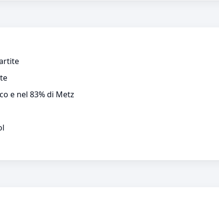
artite
ite
co e nel 83% di Metz
ol