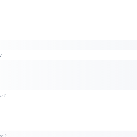
3
on 4
on 3