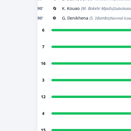
90'
🔄
K. Kouao
(M. Bokele Mputu)
Substituti
90'
⚽
G. Ilenikhena
(S. Idumbo)
Normal Goa
6
7
16
3
12
4
15