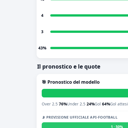
4
3
43%
Il pronostico e le quote
🎯 Pronostico del modello
Over 2.5
76%
Under 2.5
24%
Gol
64%
Gol attes
📡 PREVISIONE UFFICIALE API-FOOTBALL
1 · 50%