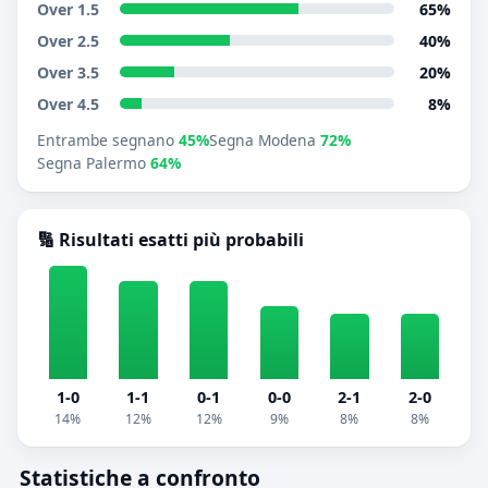
Over 1.5
65%
Over 2.5
40%
Over 3.5
20%
Over 4.5
8%
Entrambe segnano
45%
Segna Modena
72%
Segna Palermo
64%
🔢 Risultati esatti più probabili
1-0
1-1
0-1
0-0
2-1
2-0
14%
12%
12%
9%
8%
8%
Statistiche a confronto