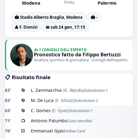
Finita
Modena
Palermo
🏟️ Stadio Alberto Braglia, Modena
🏟️ -
👤 F. Dionisi
📅 sab 24 gen, 17:15
✍️ I CONSIGLI DELL'ESPERTO
Pronostico fatto da Filippo Bertuzzi
Analista sportivo & giornalista · consigli dell'esperto
📋 Risultato finale
63'
🔄
L. Zanimacchia
(G. Beyuku)
Substitution 1
63'
🔄
M. De Luca
(E. Gliozzi)
Substitution 2
63'
🔄
C. Gomes
(E. Gyasi)
Substitution 1
71'
📺
Antonio Palumbo
Goal cancelled
76'
🟨
Emmanuel Gyasi
Yellow Card