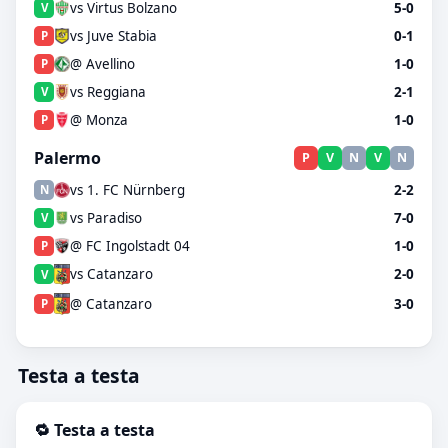
vs Virtus Bolzano
5-0
V
vs Juve Stabia
0-1
P
@ Avellino
1-0
P
vs Reggiana
2-1
V
@ Monza
1-0
P
Palermo
P
V
N
V
N
vs 1. FC Nürnberg
2-2
N
vs Paradiso
7-0
V
@ FC Ingolstadt 04
1-0
P
vs Catanzaro
2-0
V
@ Catanzaro
3-0
P
Testa a testa
🔁 Testa a testa