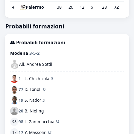
4
Palermo
38
20
12
6
28
72
Probabili formazioni
👥 Probabili formazioni
Modena
3-5-2
All. Andrea Sottil
1
L. Chichizola
G
77
D. Tonoli
D
19
S. Nador
D
20
B. Nieling
98
L. Zanimacchia
M
98
17
Y. Massolin
M
17