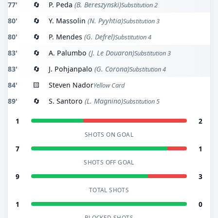
77'
🔄
P. Peda
(B. Bereszynski)
Substitution 2
80'
🔄
Y. Massolin
(N. Pyyhtia)
Substitution 3
80'
🔄
P. Mendes
(G. Defrel)
Substitution 4
83'
🔄
A. Palumbo
(J. Le Douaron)
Substitution 3
83'
🔄
J. Pohjanpalo
(G. Corona)
Substitution 4
84'
🟨
Steven Nador
Yellow Card
89'
🔄
S. Santoro
(L. Magnino)
Substitution 5
1
2
SHOTS ON GOAL
7
1
SHOTS OFF GOAL
9
3
TOTAL SHOTS
1
0
BLOCKED SHOTS