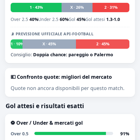
1 · 43%
X · 26%
2 · 31%
Over 2.5
40%
Under 2.5
60%
Gol
45%
Gol attesi
1.3-1.0
📡 PREVISIONE UFFICIALE API-FOOTBALL
1 · 10%
X · 45%
2 · 45%
Consiglio:
Doppia chance: pareggio o Palermo
💶 Confronto quote: migliori del mercato
Quote non ancora disponibili per questo match.
Gol attesi e risultati esatti
⚽ Over / Under & mercati gol
Over 0.5
91%