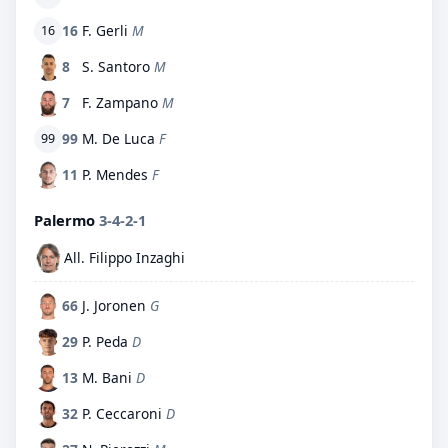
16
F. Gerli
M
16
8
S. Santoro
M
7
F. Zampano
M
99
M. De Luca
F
99
11
P. Mendes
F
Palermo
3-4-2-1
All. Filippo Inzaghi
66
J. Joronen
G
29
P. Peda
D
13
M. Bani
D
32
P. Ceccaroni
D