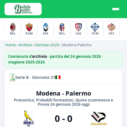
MIL
ROM
ATA
BOL
CAG
COM
CRE
F
Home
›
Archivio
›
Gennaio 2026
›
Modena-Palermo
Contenuto d'
archivio
· partita del 24 gennaio 2026 ·
stagione 2025-2026
Serie B · Giornata 21
Modena - Palermo
Pronostico, Probabili formazioni, Quote scommesse e
Previa 24 gennaio 2026 oggi
0 - 0