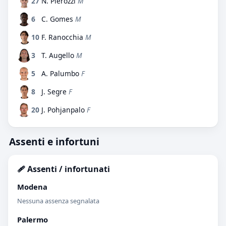
27
N. Pierozzi
M
6
C. Gomes
M
10
F. Ranocchia
M
3
T. Augello
M
5
A. Palumbo
F
8
J. Segre
F
20
J. Pohjanpalo
F
Assenti e infortuni
🩹 Assenti / infortunati
Modena
Nessuna assenza segnalata
Palermo