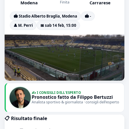
Finita
Modena
Carrarese
🏟️ Stadio Alberto Braglia, Modena
🏟️ -
👤 M. Perri
📅 sab 14 feb, 15:00
✍️ I CONSIGLI DELL'ESPERTO
Pronostico fatto da Filippo Bertuzzi
Analista sportivo & giornalista · consigli dell'esperto
📋 Risultato finale