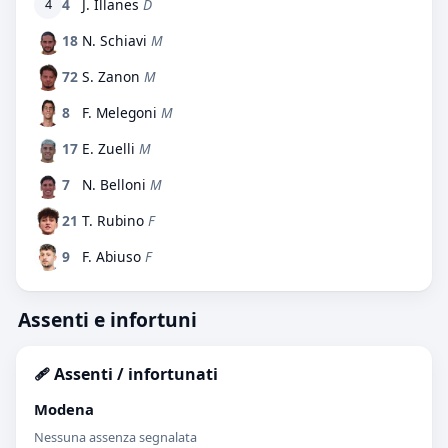
4
J. Illanes
D
4
18
N. Schiavi
M
72
S. Zanon
M
8
F. Melegoni
M
17
E. Zuelli
M
7
N. Belloni
M
21
T. Rubino
F
9
F. Abiuso
F
Assenti e infortuni
🩹 Assenti / infortunati
Modena
Nessuna assenza segnalata