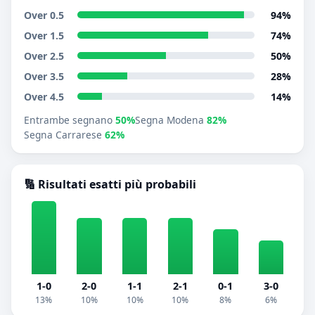
Over 0.5
94%
Over 1.5
74%
Over 2.5
50%
Over 3.5
28%
Over 4.5
14%
Entrambe segnano
50%
Segna Modena
82%
Segna Carrarese
62%
🔢 Risultati esatti più probabili
1-0
2-0
1-1
2-1
0-1
3-0
13%
10%
10%
10%
8%
6%