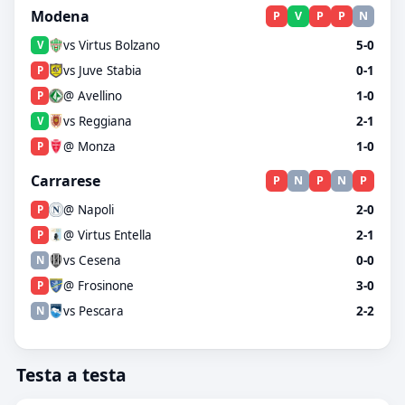
Modena
P
V
P
P
N
vs Virtus Bolzano
5-0
V
vs Juve Stabia
0-1
P
@ Avellino
1-0
P
vs Reggiana
2-1
V
@ Monza
1-0
P
Carrarese
P
N
P
N
P
@ Napoli
2-0
P
@ Virtus Entella
2-1
P
vs Cesena
0-0
N
@ Frosinone
3-0
P
vs Pescara
2-2
N
Testa a testa