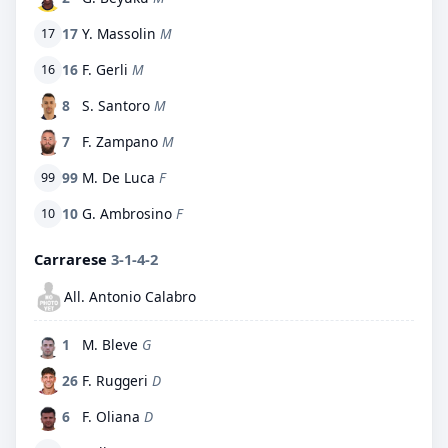
17
Y. Massolin
M
17
16
F. Gerli
M
16
8
S. Santoro
M
7
F. Zampano
M
99
M. De Luca
F
99
10
G. Ambrosino
F
10
Carrarese
3-1-4-2
All. Antonio Calabro
1
M. Bleve
G
26
F. Ruggeri
D
6
F. Oliana
D