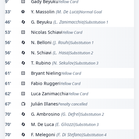
9'
🟨
Gady Beyuku
Yellow Card
33'
⚽
Y. Massolin
(M. De Luca)
Normal Goal
46'
🔄
G. Beyuku
(L. Zanimacchia)
Substitution 1
53'
🟨
Nicolas Schiavi
Yellow Card
56'
🔄
N. Belloni
(J. Rouhi)
Substitution 1
56'
🔄
N. Schiavi
(L. Hasa)
Substitution 2
56'
🔄
T. Rubino
(N. Sekulov)
Substitution 3
61'
🟨
Bryant Nieling
Yellow Card
61'
🟨
Fabio Ruggeri
Yellow Card
62'
🟨
Luca Zanimacchia
Yellow Card
67'
📺
Julián Illanes
Penalty cancelled
70'
🔄
G. Ambrosino
(G. Defrel)
Substitution 2
70'
🔄
M. De Luca
(E. Gliozzi)
Substitution 3
70'
🔄
F. Melegoni
(F. Di Stefano)
Substitution 4