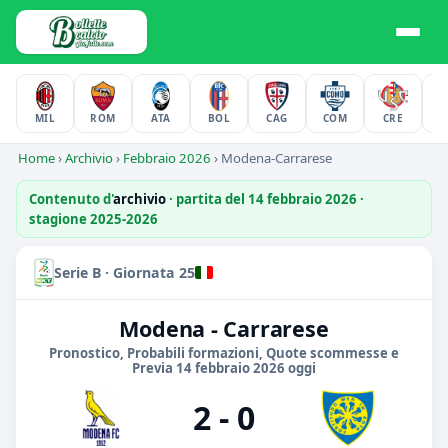
MIL
ROM
ATA
BOL
CAG
COM
CRE
F
Home
›
Archivio
›
Febbraio 2026
›
Modena-Carrarese
Contenuto d'
archivio
· partita del 14 febbraio 2026 ·
stagione 2025-2026
Serie B · Giornata 25
Modena - Carrarese
Pronostico, Probabili formazioni, Quote scommesse e
Previa 14 febbraio 2026 oggi
2 - 0