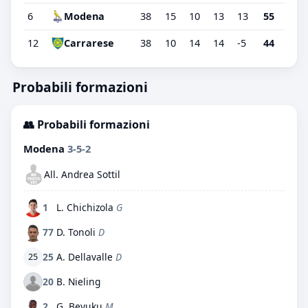
6
Modena
38
15
10
13
13
55
12
Carrarese
38
10
14
14
-5
44
Probabili formazioni
👥 Probabili formazioni
Modena
3-5-2
All. Andrea Sottil
1
L. Chichizola
G
77
D. Tonoli
D
25
A. Dellavalle
D
25
20
B. Nieling
2
G. Beyuku
M