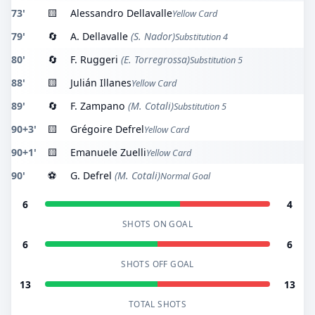
73'
🟨
Alessandro Dellavalle
Yellow Card
79'
🔄
A. Dellavalle
(S. Nador)
Substitution 4
80'
🔄
F. Ruggeri
(E. Torregrossa)
Substitution 5
88'
🟨
Julián Illanes
Yellow Card
89'
🔄
F. Zampano
(M. Cotali)
Substitution 5
90+3'
🟨
Grégoire Defrel
Yellow Card
90+1'
🟨
Emanuele Zuelli
Yellow Card
90'
⚽
G. Defrel
(M. Cotali)
Normal Goal
6
4
SHOTS ON GOAL
6
6
SHOTS OFF GOAL
13
13
TOTAL SHOTS