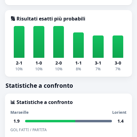
🔢 Risultati esatti più probabili
2-1
1-0
2-0
1-1
3-1
3-0
10%
10%
10%
8%
7%
7%
Statistiche a confronto
📊 Statistiche a confronto
Marseille
Lorient
1.9
1.4
GOL FATTI / PARTITA