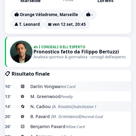
Marseille
Lorient
🏟️ Orange Vélodrome, Marseille
🏟️ -
👤 T. Leonard
📅 ven 12 set, 20:45
✍️ I CONSIGLI DELL'ESPERTO
Pronostico fatto da Filippo Bertuzzi
Analista sportivo & giornalista · consigli dell'esperto
📋 Risultato finale
10'
🟥
Darlin Yongwa
Red Card
13'
⚽
M. Greenwood
Penalty
14'
🔄
N. Cadiou
(A. Kouassi)
Substitution 1
20'
⚽
B. Pavard
(M. Greenwood)
Normal Goal
26'
🟨
Benjamin Pavard
Yellow Card