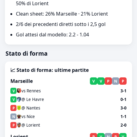
50% di Lorient
Clean sheet: 26% Marseille · 21% Lorient
2/6 dei precedenti diretti sotto i 2,5 gol
Gol attesi dal modello: 2.2 - 1.04
Stato di forma
📈 Stato di forma: ultime partite
Marseille
V
V
P
N
P
vs Rennes
3-1
V
@ Le Havre
0-1
V
@ Nantes
3-0
P
vs Nice
1-1
N
@ Lorient
2-0
P
Lorient
P
V
N
P
V