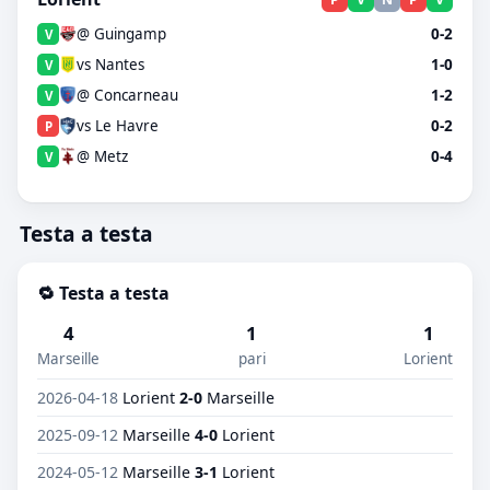
@ Guingamp
0-2
V
vs Nantes
1-0
V
@ Concarneau
1-2
V
vs Le Havre
0-2
P
@ Metz
0-4
V
Testa a testa
🔁 Testa a testa
4
1
1
Marseille
pari
Lorient
2026-04-18
Lorient
2-0
Marseille
2025-09-12
Marseille
4-0
Lorient
2024-05-12
Marseille
3-1
Lorient