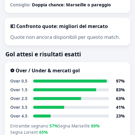
Consiglio:
Doppia chance: Marseille o pareggio
💶 Confronto quote: migliori del mercato
Quote non ancora disponibili per questo match.
Gol attesi e risultati esatti
⚽ Over / Under & mercati gol
Over 0.5
97%
Over 1.5
83%
Over 2.5
63%
Over 3.5
41%
Over 4.5
23%
Entrambe segnano
57%
Segna Marseille
89%
Segna Lorient
65%