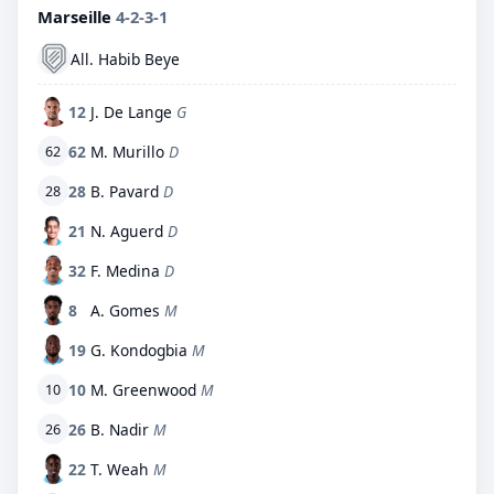
Marseille
4-2-3-1
All. Habib Beye
12
J. De Lange
G
62
M. Murillo
D
62
28
B. Pavard
D
28
21
N. Aguerd
D
32
F. Medina
D
8
A. Gomes
M
19
G. Kondogbia
M
10
M. Greenwood
M
10
26
B. Nadir
M
26
22
T. Weah
M