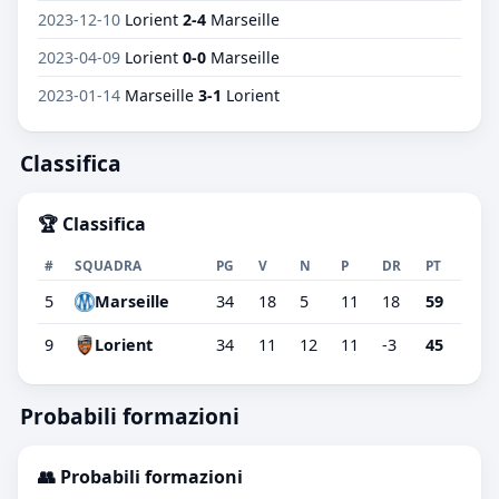
2023-12-10
Lorient
2-4
Marseille
2023-04-09
Lorient
0-0
Marseille
2023-01-14
Marseille
3-1
Lorient
Classifica
🏆 Classifica
#
SQUADRA
PG
V
N
P
DR
PT
5
Marseille
34
18
5
11
18
59
9
Lorient
34
11
12
11
-3
45
Probabili formazioni
👥 Probabili formazioni