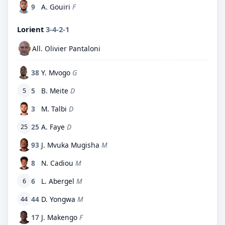
9
A. Gouiri
F
Lorient
3-4-2-1
All. Olivier Pantaloni
38
Y. Mvogo
G
5
B. Meite
D
5
3
M. Talbi
D
25
A. Faye
D
25
93
J. Mvuka Mugisha
M
8
N. Cadiou
M
6
L. Abergel
M
6
44
D. Yongwa
M
44
17
J. Makengo
F