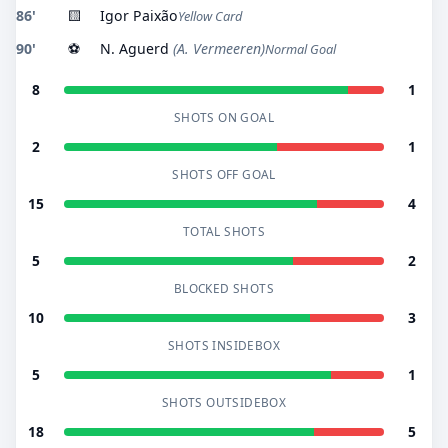
86'
🟨
Igor Paixão
Yellow Card
90'
⚽
N. Aguerd
(A. Vermeeren)
Normal Goal
8
1
SHOTS ON GOAL
2
1
SHOTS OFF GOAL
15
4
TOTAL SHOTS
5
2
BLOCKED SHOTS
10
3
SHOTS INSIDEBOX
5
1
SHOTS OUTSIDEBOX
18
5