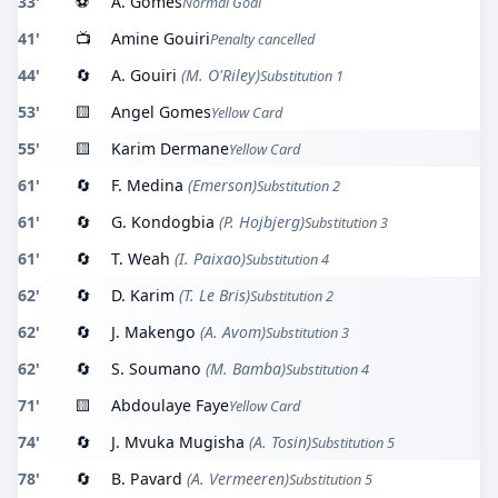
33'
⚽
A. Gomes
Normal Goal
41'
📺
Amine Gouiri
Penalty cancelled
44'
🔄
A. Gouiri
(M. O'Riley)
Substitution 1
53'
🟨
Angel Gomes
Yellow Card
55'
🟨
Karim Dermane
Yellow Card
61'
🔄
F. Medina
(Emerson)
Substitution 2
61'
🔄
G. Kondogbia
(P. Hojbjerg)
Substitution 3
61'
🔄
T. Weah
(I. Paixao)
Substitution 4
62'
🔄
D. Karim
(T. Le Bris)
Substitution 2
62'
🔄
J. Makengo
(A. Avom)
Substitution 3
62'
🔄
S. Soumano
(M. Bamba)
Substitution 4
71'
🟨
Abdoulaye Faye
Yellow Card
74'
🔄
J. Mvuka Mugisha
(A. Tosin)
Substitution 5
78'
🔄
B. Pavard
(A. Vermeeren)
Substitution 5