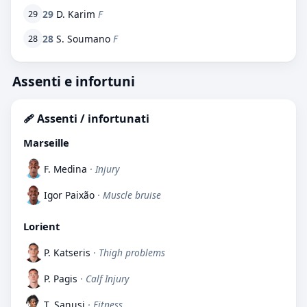
29
D. Karim
F
29
28
S. Soumano
F
28
Assenti e infortuni
🩹 Assenti / infortunati
Marseille
F. Medina
· Injury
Igor Paixão
· Muscle bruise
Lorient
P. Katseris
· Thigh problems
P. Pagis
· Calf Injury
T. Sanusi
· Fitness