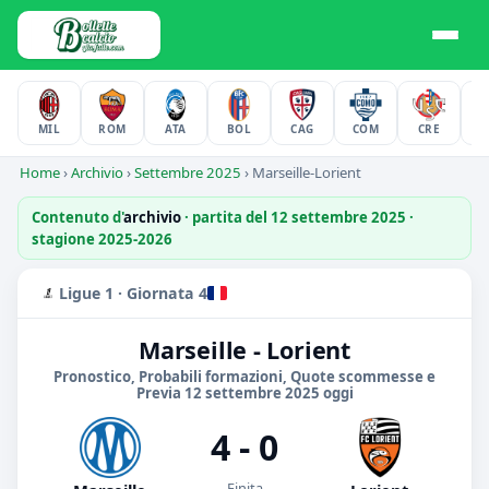
MIL
ROM
ATA
BOL
CAG
COM
CRE
F
Home
›
Archivio
›
Settembre 2025
›
Marseille-Lorient
Contenuto d'
archivio
· partita del 12 settembre 2025 ·
stagione 2025-2026
Ligue 1 · Giornata 4
Marseille - Lorient
Pronostico, Probabili formazioni, Quote scommesse e
Previa 12 settembre 2025 oggi
4 - 0
Finita